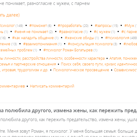
не понимает, разногласие с мужем, с парнем
ать далее)
•
•
•
•
сихолог
#поможет
#проработать
#запросы
#Муж
(149)
(6)
(20)
(15)
(
•
•
•
•
нь
#меня не понимает
#разногласие
#с мужем
#с парн
(1)
(2)
(1)
(1)
•
•
•
#психология
#как наладить общение
#женские обиды
(16)
(1)
(1)
(499
•
•
•
вление
#взаимопонимания
#консультация психолога
#любо
(13)
(1)
(3)
•
семейных проблем
#психолог Роман Богатырев
(1)
(1)
пы личности, расстройства личности, особенности характера
•
Апатия, пониже
семья и партнерские отношения
•
Поиск себя, своего пути, кризис идентично
 игровая, трудоголизм и др.
•
Психологическое просвещение
•
Созависимос
комментариев
•
Написать комментарий
на полюбила другого, измена жены, как пережить пред
полюбила другого, как пережить предательство, измена жены, ушла
те. Меня зовут Роман, я психолог. У меня большая семья: больше д
ко мне приходили десятки мужчин с одной из самых тяжёлых душевн