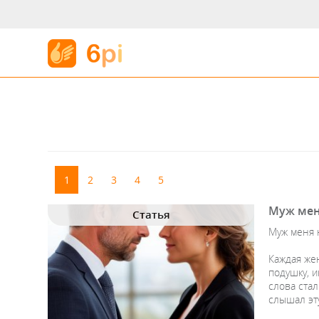
1
2
3
4
5
Муж меня
Статья
Муж меня 
Каждая жен
подушку, и
слова стал
слышал эту