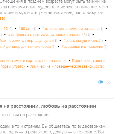
. Отношения в позднем возрасте могут быть такими же
дь за плечами опыт, мудрость и чёткое понимание: чего
астливый муж и отец четверых детей, часто вижу, как
ее)
•
•
•
е 50
#60 лет
#отношения в пожилом возрасте
(2)
(1)
(1)
•
•
#конфликты с детьми из-за новых отношений
1)
(1)
•
•
#как пережить смерть супруган
#ачать новую жизнь
(1)
(1)
•
ый договор для пенсионеров
#здоровье и отношения
(1)
(1)
ения: семья и партнерские отношения
•
Поиск себя, своего
 горем, утратой
•
Химические и поведенческие зависимости:
155
 на расстоянии, любовь на расстоянии
отношения на расстоянии
одам, а то и странам. Вы общаетесь по видеозвонкам,
знь: одну — в реальности, другую — в телефоне. Вы