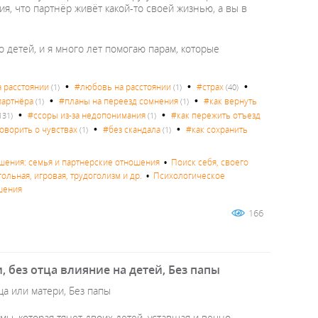
я, что партнёр живёт какой-то своей жизнью, а вы в
о детей, и я много лет помогаю парам, которые
•
•
•
 расстоянии
#любовь на расстоянии
#страх
(1)
(1)
(40)
•
•
партнёра
#планы на переезд сомнения
#как вернуть
(1)
(1)
•
•
#ссоры из-за недопонимания
#как пережить отъезд
131)
(1)
•
•
говорить о чувствах
#без скандала
#как сохранить
(1)
(1)
ения: семья и партнерские отношения
•
Поиск себя, своего
ольная, игровая, трудоголизм и др.
•
Психологическое
шения
166
 без отца влияние на детей, Без папы
а или матери, Без папы
мы, которая тянет двоих детей, уставшая и вечно