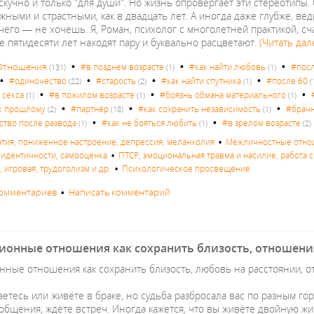
скучно и только "для души". Но жизнь опровергает эти стереотипы
жными и страстными, как в двадцать лет. А иногда даже глубже, ве
чего — не хочешь. Я, Роман, психолог с многолетней практикой, сч
е пятидесяти лет находят пару и буквально расцветают.
(Читать дал
•
•
•
Отношения
#в позднем возрасте
#как найти любовь
#посл
(131)
(1)
(1)
•
•
•
•
#одиночество
#старость
#как найти спутника
#после 60
(22)
(2)
(1)
(
•
•
•
 секса
#в пожилом возрасте
#боязнь обмана материального
(1)
(1)
(1)
•
•
•
к прошлому
#партнёр
#как сохранить независимость
#брачн
(2)
(18)
(1)
•
•
ство после развода
#как не бояться любить
#в зрелом возрасте
(1)
(1)
(2)
атия, пониженное настроение, депрессия, меланхолия
•
Межличностные отнош
с идентичности, самооценка
•
ПТСР, эмоциональная травма и насилие, работа с
 игровая, трудоголизм и др.
•
Психологическое просвещение
комментариев
•
Написать комментарий
ионные отношения как сохранить близость, отношения
нные отношения как сохранить близость, любовь на расстоянии, 
етесь или живёте в браке, но судьба разбросала вас по разным гор
общения, ждёте встреч. Иногда кажется, что вы живёте двойную жи