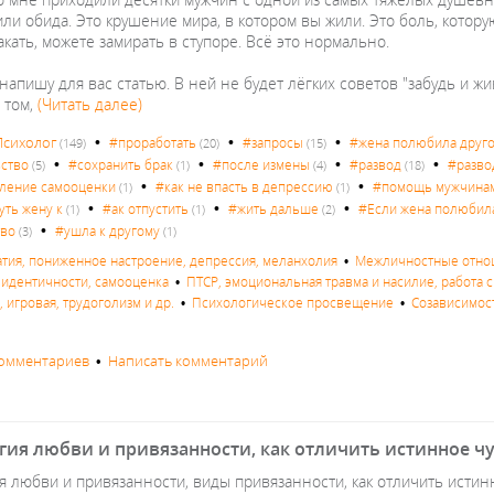
ли обида. Это крушение мира, в котором вы жили. Это боль, котор
кать, можете замирать в ступоре. Всё это нормально.
напишу для вас статью. В ней не будет лёгких советов "забудь и ж
 том,
(Читать далее)
•
•
•
Психолог
#проработать
#запросы
#жена полюбила друг
(149)
(20)
(15)
•
•
•
•
ство
#сохранить брак
#после измены
#развод
#разво
(5)
(1)
(4)
(18)
•
•
ление самооценки
#как не впасть в депрессию
#помощь мужчина
(1)
(1)
•
•
•
уть жену к
#ак отпустить
#жить дальше
#Если жена полюбила
(1)
(1)
(2)
•
тво
#ушла к другому
(3)
(1)
атия, пониженное настроение, депрессия, меланхолия
•
Межличностные отнош
с идентичности, самооценка
•
ПТСР, эмоциональная травма и насилие, работа с
 игровая, трудоголизм и др.
•
Психологическое просвещение
•
Созависимос
комментариев
•
Написать комментарий
гия любви и привязанности, как отличить истинное ч
я любви и привязанности, виды привязанности, как отличить истин