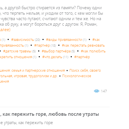
, а другой быстро стирается из памяти? Почему одни
что терпеть нельзя, и уходим от того, с кем могли бы
чувства часто путают, считают одним и тем же. Но на
б руку, а могут бороться друг с другом. Я, Роман,
далее)
•
•
•
о
#зависимость
#виды привязанности
#как
(1)
(20)
(1)
•
•
привязанность
#партнёр
#как перестать ревновать
(1)
(18)
•
•
•
#детские травмы
#выбор партнёра
#как полюбить
(5)
(5)
•
•
укрепить отношения
#что делать
#партнёр
(1)
(11)
ения: семья и партнерские отношения
•
Поиск себя, своего
ольная, игровая, трудоголизм и др.
•
Психологическое
шения
147
 как пережить горе, любовь после утраты
 утраты, как пережить горе