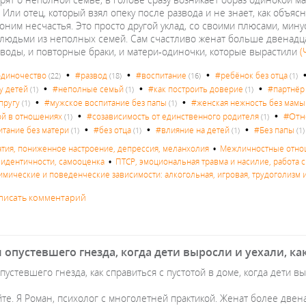
 Или отец, который взял опеку после развода и не знает, как объ
оним несчастья. Это просто другой уклад, со своими плюсами, мину
 людьми из неполных семей. Сам счастливо женат больше двенадцат
зводы, и повторные браки, и матери‑одиночки, которые вырастили
(
•
•
•
диночество
#развод
#воспитание
#ребёнок без отца
(22)
(18)
(16)
(1)
•
•
•
у детей
#неполные семьй
#как построить доверие
#партнёр
(1)
(1)
(1)
•
•
пругу
#мужское воспитание без папы
#женская нежность без мамы
(1)
(1)
•
•
#Отн
ой в отношениях
#созависимость от единственного родителя
(1)
(1)
•
•
•
итание без матери
#без отца
#влияние на детей
#Без папы
(1)
(1)
(1)
(1)
атия, пониженное настроение, депрессия, меланхолия
•
Межличностные отнош
с идентичности, самооценка
•
ПТСР, эмоциональная травма и насилие, работа с
имические и поведенческие зависимости: алкогольная, игровая, трудоголизм и
писать комментарий
опустевшего гнезда, когда дети выросли и уехали, как
устевшего гнезда, как справиться с пустотой в доме, когда дети в
те. Я Роман, психолог с многолетней практикой. Женат более двена