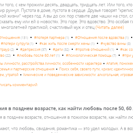
и того, с кем прожили десять, двадцать, тридцать лет. Или того, кт
р рухнул. Пустота в доме, пустота в сердце. Друзья говорят "крепи
ой жизни" через год. А вы до сих пор ставите две чашки на стол, 
сказать ему или ей о новостях. Это горе. Это вдовство. Это особая 
с многолетней практикой, счастливый муж и отец
(Читать далее)
•
•
Отношения
#потеря партнера
#Отношения после вдовства
(131)
(1)
(1)
•
•
•
#потери супруга
#как жить после смерти жены
#чувство вины
(1)
(1)
(8)
•
•
•
•
траур
#депрессия
#дети
#против отношений
#как с
(2)
(37)
(32)
(1)
•
•
•
тво
#любовь после 60 лет
#психологическая помощь
#при 
(22)
(1)
(7)
пы личности, расстройства личности, особенности характера
•
Апатия, пониже
семья и партнерские отношения
•
Поиск себя, своего пути, кризис идентично
ем, утратой
•
Химические и поведенческие зависимости: алкогольная, игровая
писать комментарий
я в позднем возрасте, как найти любовь после 50, 60
 в позднем возрасте, отношения в пожилом возрасте, как найти лю
ают, что любовь, свидания, романтика — это удел молодых. А в во