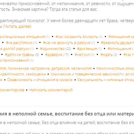
 нехватки прикосновений, от непонимания, от ревности, от ощущени
ость. Знакомая картина? Тогда эта статья для вас.
практикующий психолог. У меня более двенадцати лет брака, четвер
ны
(Читать далее)
•
•
истанционные отношения
#как сохранить близость
#отношения на
(1)
(1)
•
•
•
#на расстоянии
#как не засохнуть в разлуке
#ревность друзья 
(1)
(1)
•
•
•
#отношения
ле долгой разлуки
#одиночество
#дистанция
(1)
(22)
(1)
(
•
•
•
•
•
#детские травмы
#доверие
#нет сил
#ждать
#как 
(5)
(17)
(1)
(2)
ез прикосновений
(1)
атия, пониженное настроение, депрессия, меланхолия
•
Межличностные отнош
с идентичности, самооценка
•
Химические и поведенческие зависимости: алког
ие
•
Созависимость и отношения в кризисе
•
Сексуальность и интимные отно
комментариев
•
Написать комментарий
я в неполной семье, воспитание без отца или матери,
 в неполной семье, без отца влияние на детей, воспитание без отц
рят о неполной семье, в голове сразу возникает образ одинокой ма