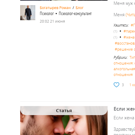
Меня муж 
Богатырев Роман
/
Блог
Психолог • Психолог-консультант
Меня
(Чит
20:02 21 июня
Хэштеги:
#П
•
#паре
(1)
•
#жена
(1)
#восстано
#решение 
Рубрики:
Ти
отношения: 
алкогольная,
отношения
3
1 
Если же
Статья
Если жена 
Здравствуй
практики 