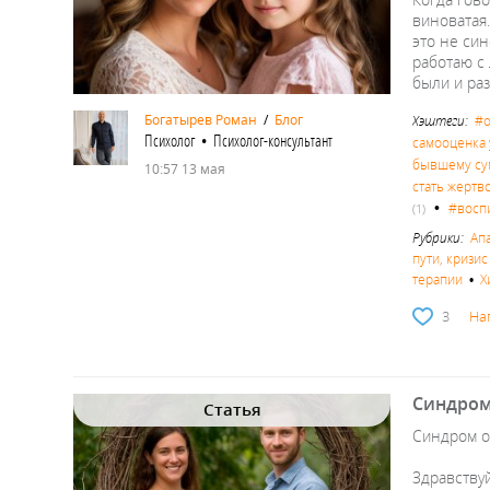
виноватая.
это не син
работаю с
были и ра
Богатырев Роман
/
Блог
Хэштеги:
#о
Психолог • Психолог-консультант
самооценка 
бывшему су
10:57 13 мая
стать жертв
•
#восп
(1)
Рубрики:
Ап
пути, кризи
терапии
•
Х
3
На
Синдром 
Статья
Синдром оп
Здравствуй