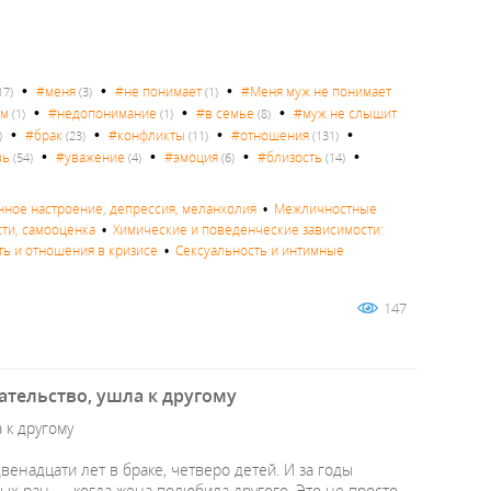
•
•
•
#меня
#не понимает
#Меня муж не понимает
17)
(3)
(1)
•
•
•
ем
#недопонимание
#в семье
#муж не слышит
(1)
(1)
(8)
•
•
•
•
#брак
#конфликты
#отношения
)
(23)
(11)
(131)
•
•
•
•
вь
#уважение
#эмоция
#близость
(54)
(4)
(6)
(14)
нное настроение, депрессия, меланхолия
•
Межличностные
сти, самооценка
•
Химические и поведенческие зависимости:
ть и отношения в кризисе
•
Сексуальность и интимные
147
ательство, ушла к другому
 к другому
венадцати лет в браке, четверо детей. И за годы
ых ран — когда жена полюбила другого. Это не просто