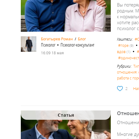
Вы потерял
родным. Ми
к нормальн
хотите рас
психолог 
#
Богатырев Роман
/
Блог
Хэштеги:
Психолог • Психолог-консультант
#горе
(9)
•
вдов
#
(1)
16:09 18 мая
#одиночес
Рубрики:
Ти
отношения: 
работа с гор
2
На
Отношени
Статья
Отношения
Многие дум