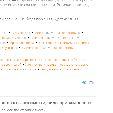
ую невозможно сравнить ни с чем. Вы можете злиться,
иви дальше". Не будет поучений. Будет честный
•
•
•
•
ого
#измена
#жена
#как пережить
(1)
(10)
(16)
(4)
•
•
•
д после измены
#ревность
#доверие
(1)
(6)
(17)
•
•
м
#расставание
#как говорить с детьми о разводе
(1)
(5)
(1)
•
•
 другого
#измена жены
#как пережить
(1)
(2)
ения: семья и партнерские отношения
•
Поиск себя, своего
 горем, утратой
•
Химические и поведенческие зависимости:
ть и отношения в кризисе
•
Сексуальность и интимные
176
увство от зависимости, виды привязанности
ное чувство от зависимости