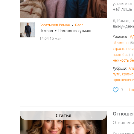
устаёте от
ней лишь г
Я, Роман, 
Богатырев Роман
/
Блог
вынужде
Психолог • Психолог-консультант
Хэштеги:
#Д
14:04 15 мая
#измены
(5)
страсть пос
партнёра
(1)
нежность б
Рубрики:
Ап
пути, кризи
просвещен
3
1 
Отношени
Статья
Отношения
Когда гово