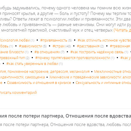
нибудь задумывались, почему одного человека мы помним всю жизнь
приносят крылья, а другие — боль и пустоту? Почему мы терпим то, 
ливы? Ответы лежат в психологии любви и привязанности. Эти два 
 любовь и привязанность — разные механизмы. Они могут идти рука о
с многолетней практикой, счастливый муж и отец четверых
(Читать 
•
•
сихология любви
#привязанность
#как отличить истинное чувств
(1)
(5)
•
•
•
•
#страх
юбовь
#зависимости
#расставания
#тревожная 
(1)
(5)
(40)
(2)
•
•
гание близости
#в отношениях
#как построить надёжную связь
(1)
(7)
(1)
•
•
тревожный тип
#почему притягиваются противоположности
#как 
(2)
(1)
•
#как стать уверенным в любви
)
(1)
атия, пониженное настроение, депрессия, меланхолия
•
Межличностные отнош
с идентичности, самооценка
•
Химические и поведенческие зависимости: алког
ие
•
Созависимость и отношения в кризисе
•
Сексуальность и интимные отно
писать комментарий
ия после потери партнера, Отношения после вдовства,
 после потери партнера, Отношения после вдовства, любовь после