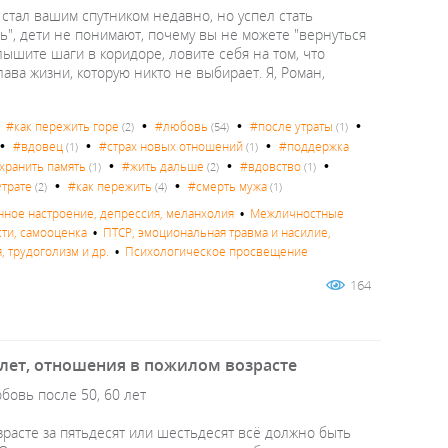
о стал вашим спутником недавно, но успел стать
сь", дети не понимают, почему вы не можете "вернуться
слышите шаги в коридоре, ловите себя на том, что
глава жизни, которую никто не выбирает. Я, Роман,
•
•
•
•
#как пережить горе
#любовь
#после утраты
(2)
(54)
(1)
•
•
•
#вдовец
#страх новых отношений
#поддержка
(1)
(1)
•
•
•
охранить память
#жить дальше
#вдовство
(1)
(2)
(1)
•
•
утрате
#как пережить
#смерть мужа
(2)
(4)
(1)
нное настроение, депрессия, меланхолия
•
Межличностные
сти, самооценка
•
ПТСР, эмоциональная травма и насилие,
, трудоголизм и др.
•
Психологическое просвещение
164
 лет, отношения в пожилом возрасте
бовь после 50, 60 лет
зрасте за пятьдесят или шестьдесят всё должно быть