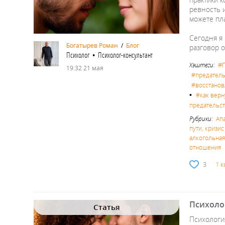
ревность и
можете пла
Сегодня я 
Богатырев Роман
/
Блог
разговор о
Психолог • Психолог-консультант
#
Хэштеги:
19:32 21 мая
#предатель
#восстанов
•
#как верн
предательс
Рубрики:
Ап
пути, кризи
алкогольная,
отношения
3
1 
Психоло
Статья
Психологи