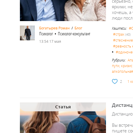
серьёзно, 
яркими, не
хочешь, а 
люди посл
#
Богатырев Роман
/
Блог
Хэштеги:
Психолог • Психолог-консультант
#страх
(40)
#стеснение
13:54 17 мая
#ревность 
•
#одиноче
Рубрики:
Ап
пути, кризи
алкогольная,
2
1 
Дистанц
Статья
Дистанцио
Вы встреча
пишете со