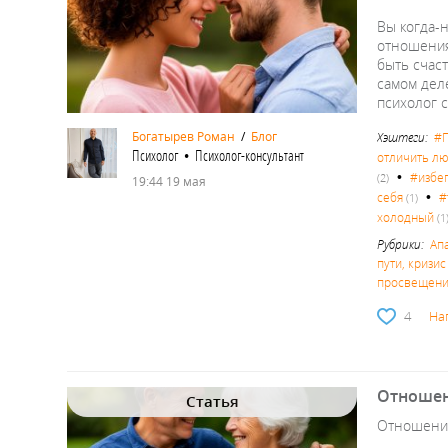
Вы когда-
отношения 
быть счаст
самом деле
психолог 
Богатырев Роман
/
Блог
Хэштеги:
#П
Психолог • Психолог-консультант
отличить л
•
#избе
(2)
19:44 19 мая
•
себя
#
(1)
холодный
(1
Рубрики:
Ап
пути, кризи
просвещен
4
На
Отношен
Статья
Отношения