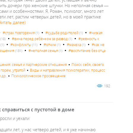
яснить дочери про женские штучки. Но неполная семья —
сами и особенностями. Я, Роман, психолог, много лет
и лет, растим четверых детей, но в моей практике
Читать далее)
•
•
•
#страх повторения
#судьба родителей
#низкая
(1)
(1)
•
•
#вина перед ребёнком за развод
#ревность к
(18)
(1)
•
•
•
•
#конфликты
#отчим
#мачеха
#как не
(1)
(11)
(1)
(1)
•
•
ошения
#неполная семья
#воспитание без отца
(131)
(1)
ения: семья и партнерские отношения
•
Поиск себя, своего
 горем, утратой
•
Виды и направления психотерапии, процесс
 др.
•
Психологическое просвещение
192
 справиться с пустотой в доме
ыросли и уехали
дцати лет, у нас четверо детей, и я уже начинаю