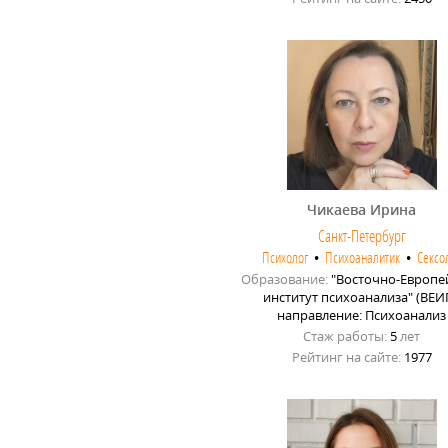
Чикаева Ирина
Санкт-Петербург
Психолог
•
Психоаналитик
•
Сексо
Образование:
"Восточно-Европе
институт психоанализа" (ВЕИП
направление: Психоанализ
Стаж работы:
5
лет
Рейтинг на сайте:
1977