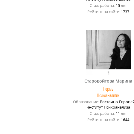
Стаж работы:
15
лет
Рейтинг на сайте:
1737
Старовойтова Марина
Пермь
Психоаналитик
Образование:
Восточно-Европе
институт Психоанализа
Стаж работы:
11
лет
Рейтинг на сайте:
1644