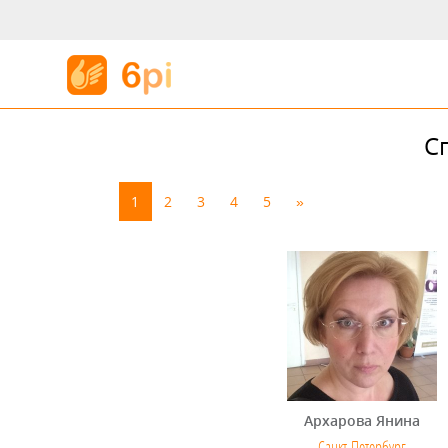
С
1
2
3
4
5
»
Архарова Янина
Санкт-Петербург