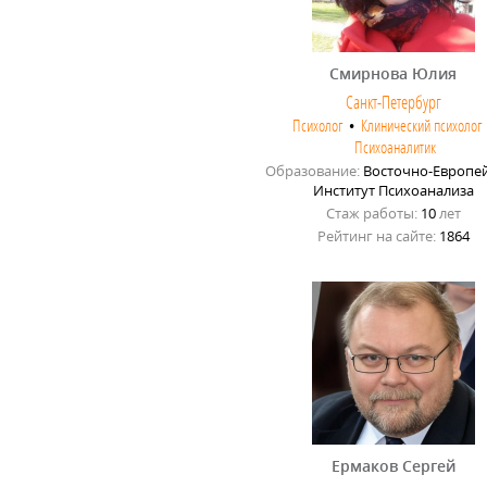
Смирнова Юлия
Санкт-Петербург
Психолог
•
Клинический психолог
Психоаналитик
Образование:
Восточно-Европе
Институт Психоанализа
Стаж работы:
10
лет
Рейтинг на сайте:
1864
Ермаков Сергей