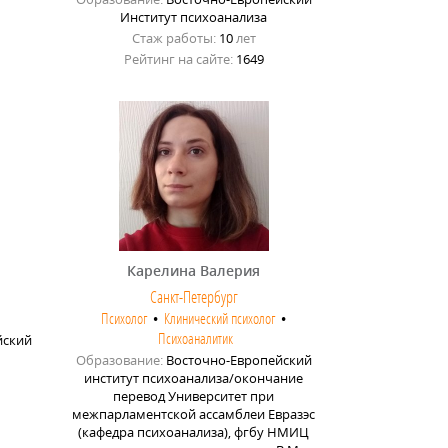
Институт психоанализа
Стаж работы:
10
лет
Рейтинг на сайте:
1649
Карелина Валерия
Санкт-Петербург
Психолог
•
Клинический психолог
•
Психоаналитик
йский
Образование:
Восточно-Европейский
институт психоанализа/окончание
перевод Университет при
межпарламентской ассамблеи Евразэс
(кафедра психоанализа), фгбу НМИЦ