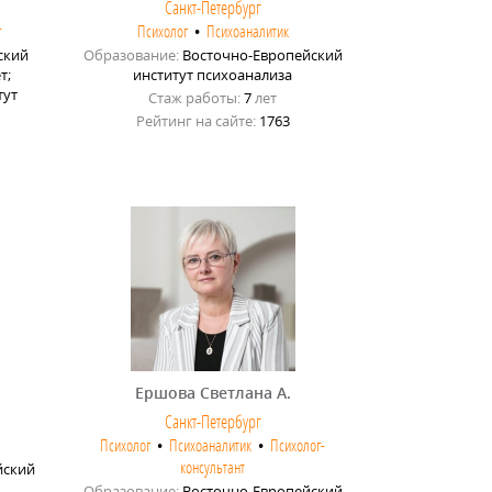
Санкт-Петербург
г
Психолог
•
Психоаналитик
ский
Образование:
Восточно-Европейский
т;
институт психоанализа
тут
Стаж работы:
7
лет
Рейтинг на сайте:
1763
Ершова Светлана A.
Санкт-Петербург
Психолог
•
Психоаналитик
•
Психолог-
консультант
йский
Образование:
Восточно-Европейский