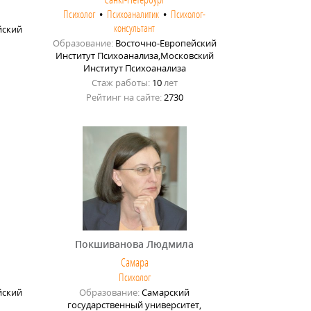
Психолог
•
Психоаналитик
•
Психолог-
консультант
йский
Образование:
Восточно-Европейский
Институт Психоанализа,Московский
Институт Психоанализа
Стаж работы:
10
лет
Рейтинг на сайте:
2730
Покшиванова Людмила
Самара
Психолог
йский
Образование:
Самарский
государственный университет,