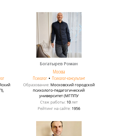
Богатырев Роман
Москва
лог
Психолог
•
Психолог-консультант
йский
Образование:
Московский городской
),
психолого-педагогический
университет (МГППУ
Стаж работы:
10
лет
Рейтинг на сайте:
1956