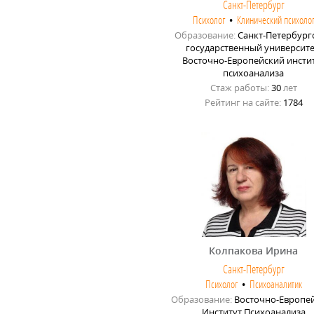
Санкт-Петербург
Психолог
•
Клинический психоло
Образование:
Санкт-Петербург
государственный университе
Восточно-Европейский инсти
психоанализа
Стаж работы:
30
лет
Рейтинг на сайте:
1784
Колпакова Ирина
Санкт-Петербург
Психолог
•
Психоаналитик
Образование:
Восточно-Европе
Институт Психоанализа