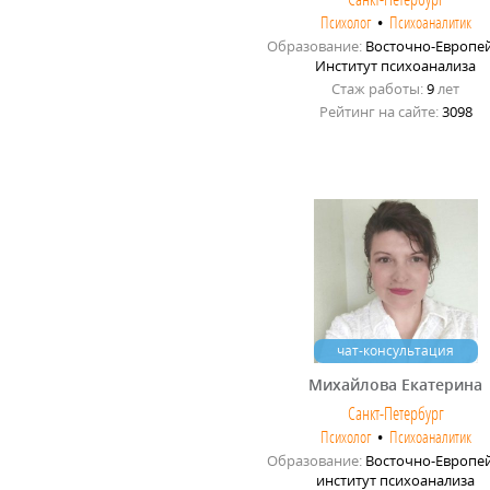
Психолог
•
Психоаналитик
Образование:
Восточно-Европе
Институт психоанализа
Стаж работы:
9
лет
Рейтинг на сайте:
3098
чат-консультация
Михайлова Екатерина
Санкт-Петербург
Психолог
•
Психоаналитик
Образование:
Восточно-Европе
институт психоанализа