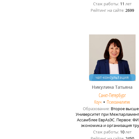
Стаж работы:
11
лет
Рейтинг на сайте:
2699
чат-консультация
Никулина Татьяна
Санкт-Петербург
Коуч
•
Психоаналитик
Образование:
Второе высше
Университет при Межпарламен
Ассамблее ЕврАзЭС. Первое: Ф
экономика и организация тр
Стаж работы:
10
лет
Рейтинг на сайте:
2450