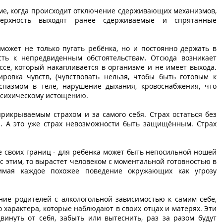
 уме, когда происходит отключение сдерживающих механизмов,
верхность выходят ранее сдерживаемые и спрятанные
может не только пугать ребёнка, но и постоянно держать в
сть к непредвиденным обстоятельствам. Отсюда возникает
се, который накапливается в организме и не имеет выхода.
ировка чувств, (чувствовать нельзя, чтобы быть готовым к
пазмом в теле, нарушение дыхания, кровоснабжения, что
психическому истощению.
рикрываемым страхом и за самого себя. Страх остаться без
ы. А это уже страх невозможности быть защищённым. Страх
е своих границ - для ребенка может быть непосильной ношей
 с этим, то вырастет человеком с моментальной готовностью в
имая каждое похожее поведение окружающих как угрозу
ние родителей с алкологольной зависимостью к самим себе,
о характера, которые наблюдают в своих отцах и матерях. Эти
винуть от себя, забыть или вытеснить, раз за разом будут