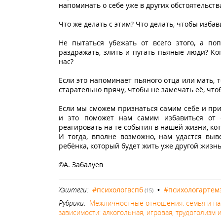
напоминать о себе уже в других обстоятельств
Что же делать с этим? Что делать, чтобы избав
Не пытаться убежать от всего этого, а по
раздражать, злить и пугать пьяные люди? Ко
нас?
Если это напоминает пьяного отца или мать, 
старательно прячу, чтобы не замечать её, чт
Если мы сможем признаться самим себе и при
и это поможет нам самим избавиться от с
реагировать на те события в нашей жизни, кот
И тогда, вполне возможно, нам удастся выв
ребёнка, который будет жить уже другой жизн
©А. Забалуев
Хэштеги:
#психологвспб
•
#психологартем
(15)
Рубрики:
Межличностные отношения: семья и п
зависимости: алкогольная, игровая, трудоголизм и