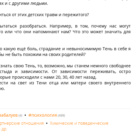
ах и с другими людьми.
иться от этих детских травм и пережитого?
пытаться разобраться. Например, в том, почему нас могут
го или что они напоминают нам? Что это может значить для
то какую ещё боль, страдание и невыносимимую Тень в себе я
обы не быть похожим на своих родителей?
знать свою Тень, то, возможно, мы станем немного свободнее
тыда и зависимости. От зависимости переживать, остро
орые происходили с нами 20, 30, 40 лет назад.
ести на свет из Тени отца или матери своего внутреннего
ью.
#психология
забалуев
•
(4)
(499)
артнерские отношения
•
Химические и поведенческие
 др.