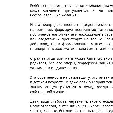
Ребёнок не знает, что у пьяного человека на
когда сознание притупляется, и на по
бессознательные желания.
И эта неопределенность, непредсказуемость 
напряжении, формируя постоянную готовно
постоянное напряжение и нахождение в стрес
Как следствие - происходит не только блок
действию), но и формирование мышечных с
приводит к психосоматическим симптомам и 
Страх за отца или мать может быть сильно п
родителя, без его опоры, поддержки, защит
уязвимости и одиночества.
Эта обреченность на самозащиту, отстаивани
в детском возрасте. И даже если он справится
любую минуту ринуться в атаку, восприн
собственной жизни.
Дети, видя слабость, неуважительное отноше
могут отвергая, вытеснять в Тень черты своег
черты, сколько бы они их не пытались отод