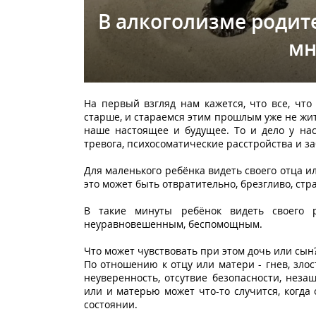
В алкоголизме родит
мн
На первый взгляд нам кажется, что все, что
старше, и стараемся этим прошлым уже не жит
наше настоящее и будущее. То и дело у нас
тревога, психосоматические расстройства и з
Для маленького ребёнка видеть своего отца и
это может быть отвратительно, брезгливо, стр
В такие минуты ребёнок видеть своего 
неуравновешенным, беспомощным.
Что может чувствовать при этом дочь или сын
По отношению к отцу или матери - гнев, злос
неуверенность, отсутвие безопасности, неза
или и матерью может что-то случится, когда
состоянии.