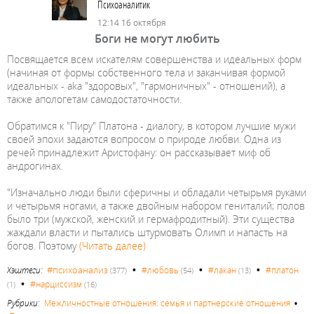
Психоаналитик
12:14 16 октября
Боги не могут любить
Посвящается всем искателям совершенства и идеальных форм
(начиная от формы собственного тела и заканчивая формой
идеальных - aka "здоровых", "гармоничных" - отношений), а
также апологетам самодостаточности.
Обратимся к "Пиру" Платона - диалогу, в котором лучшие мужи
своей эпохи задаются вопросом о природе любви. Одна из
речей принадлежит Аристофану: он рассказывает миф об
андрогинах.
"Изначально люди были сферичны и обладали четырьмя руками
и четырьмя ногами, а также двойным набором гениталий; полов
было три (мужской, женский и гермафродитный). Эти существа
жаж­дали власти и пытались штурмовать Олимп и напасть на
богов. Поэтому
(Читать далее)
•
•
•
#психоанализ
Хэштеги:
#любовь
#лакан
#платон
(377)
(54)
(13)
•
#нарциссизм
(1)
(16)
Рубрики:
Межличностные отношения: семья и партнерские отношения
•