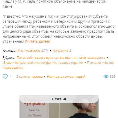
Нашла у М. Р. Кель понятное объяснение на человеческом
языке:
"Известно, что на уровне логики конституирования субъекта
сепарация между ребенком и материнским Другим приводит к
утрате объекта (так называемого объекта а, основополагающего
для целого ряда объектов, на которые желанию предстоит быть
направленным). Этот объект невозможно обрести вновь.
Утраченный
(Читать далее)
•
#психоанализ
Хэштеги:
#желание
(377)
(9)
Рубрики:
Поиск себя, своего пути, кризис идентичности, самооценка
•
Виды и направления психотерапии, процесс терапии
•
Психологическое
просвещение
1
2 комментариев
•
Написать комментарий
869
Статья