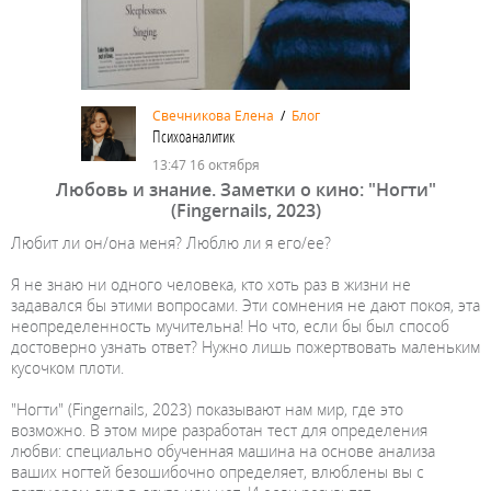
Свечникова Елена
/
Блог
Психоаналитик
13:47 16 октября
Любовь и знание. Заметки о кино: "Ногти"
(Fingernails, 2023)
Любит ли он/она меня? Люблю ли я его/ее?
Я не знаю ни одного человека, кто хоть раз в жизни не
задавался бы этими вопросами. Эти сомнения не дают покоя, эта
неопределенность мучительна! Но что, если бы был способ
достоверно узнать ответ? Нужно лишь пожертвовать маленьким
кусочком плоти.
"Ногти" (Fingernails, 2023) показывают нам мир, где это
возможно. В этом мире разработан тест для определения
любви: специально обученная машина на основе анализа
ваших ногтей безошибочно определяет, влюблены вы с