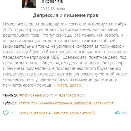
Психоаналитик
20:12 18 июля
Депрессия и лишение прав
Несколько слов о нововведении, согласно которому с сентября
2025 года депрессия может быть основанием для лишения
водительских прав. Что тут скажешь, это печальная новость и
дегуманизирующая тенденция, особенно учитывая общий
законодательный тренд на усиление контроля за психической
жизнью людей (уже сейчас определенные данные от психиатра
передаются напрямую в МВД). Сделано это, понятное дело, под
предлогом защиты общества, но сделано топорно, без разбора
и без учета последствий. А последствием такого брутального
вмешательства в столь деликатные вопросы внутренней жизни
человека станет усиление стигмы и снижение доступности
психиатрической помощи.
(Читать далее)
•
#психоанализ
Хэштеги:
#депрессия
(377)
(37)
Рубрики:
Апатия, пониженное настроение, депрессия, меланхолия
7
1 комментариев
•
Написать комментарий
581