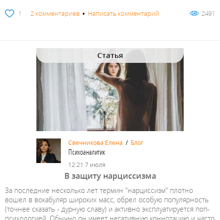
1
2 комментариев
•
Написать комментарий
2491
Статья
Свечникова Елена
/
Блог
Психоаналитик
12:21 7 июля
В защиту нарциссизма
За последние несколько лет термин "нарциссизм" плотно
вошел в вокабуляр широких масс, обрел особую популярность
(точнее сказать - дурную славу) и активно эксплуатируется поп-
психологией. Обычно он имеет негативную коннотацию и часто