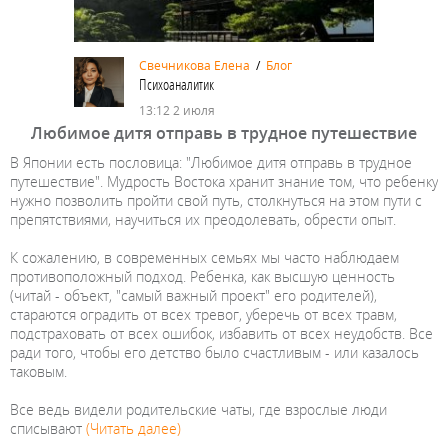
Свечникова Елена
/
Блог
Психоаналитик
13:12 2 июля
Любимое дитя отправь в трудное путешествие
В Японии есть пословица: "Любимое дитя отправь в трудное
путешествие". Мудрость Востока хранит знание том, что ребенку
нужно позволить пройти свой путь, столкнуться на этом пути с
препятствиями, научиться их преодолевать, обрести опыт.
К сожалению, в современных семьях мы часто наблюдаем
противоположный подход. Ребенка, как высшую ценность
(читай - объект, "самый важный проект" его родителей),
стараются оградить от всех тревог, уберечь от всех травм,
подстраховать от всех ошибок, избавить от всех неудобств. Все
ради того, чтобы его детство было счастливым - или казалось
таковым.
Все ведь видели родительские чаты, где взрослые люди
списывают
(Читать далее)