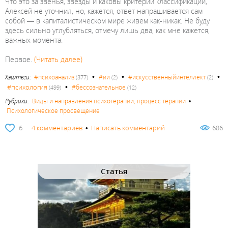
Что это за звенья, звезды и каковы критерии классификации,
Алексей не уточнил, но, кажется, ответ напрашивается сам
собой — в капиталистическом мире живем как-никак. Не буду
здесь сильно углубляться, отмечу лишь два, как мне кажется,
важных момента.
Первое.
(Читать далее)
•
•
•
Хэштеги:
#психоанализ
#ии
#искусственныйинтеллект
(377)
(2)
(2)
•
#психология
#бессознательное
(499)
(12)
Рубрики:
Виды и направления психотерапии, процесс терапии
•
Психологическое просвещение
6
4 комментариев
•
Написать комментарий
686
Статья