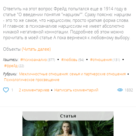
Ответить на этот вопрос Фрейд попытался еще в 1914 году в
статье "О введении понятия "нарцизм"". Сразу поясню: нарцизм
- это то же самое, что нарциссизм, просто краткая форма слова.
И главное: в психоанализе нарциссизм не имеет абсолютно
никакой негативной коннотации. Подробнее об этом можно
прочитать в моей статье А пока вернемся к любовному выбору.
Объекты
(Читать далее)
•
•
•
#психоанализ
Хэштеги:
#любовь
#отношения
(377)
(54)
(131)
#фрейд
(22)
Рубрики:
Межличностные отношения: семья и партнерские отношения
•
Психологическое просвещение
1
2 комментариев
•
Написать комментарий
1832
Статья