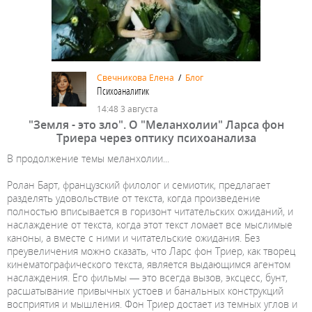
Свечникова Елена
/
Блог
Психоаналитик
14:48 3 августа
"Земля - это зло". О "Меланхолии" Ларса фон
Триера через оптику психоанализа
В продолжение темы меланхолии...
Ролан Барт, французский филолог и семиотик, предлагает
разделять удовольствие от текста, когда произведение
полностью вписывается в горизонт читательских ожиданий, и
наслаждение от текста, когда этот текст ломает все мыслимые
каноны, а вместе с ними и читательские ожидания. Без
преувеличения можно сказать, что Ларс фон Триер, как творец
кинематографического текста, является выдающимся агентом
наслаждения. Его фильмы — это всегда вызов, эксцесс, бунт,
расшатывание привычных устоев и банальных конструкций
восприятия и мышления. Фон Триер достает из темных углов и