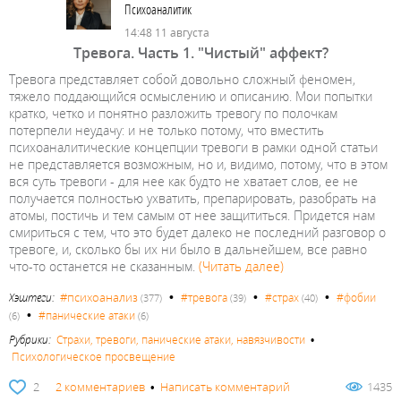
Психоаналитик
14:48 11 августа
Тревога. Часть 1. "Чистый" аффект?
Тревога представляет собой довольно сложный феномен,
тяжело поддающийся осмыслению и описанию. Мои попытки
кратко, четко и понятно разложить тревогу по полочкам
потерпели неудачу: и не только потому, что вместить
психоаналитические концепции тревоги в рамки одной статьи
не представляется возможным, но и, видимо, потому, что в этом
вся суть тревоги - для нее как будто не хватает слов, ее не
получается полностью ухватить, препарировать, разобрать на
атомы, постичь и тем самым от нее защититься. Придется нам
смириться с тем, что это будет далеко не последний разговор о
тревоге, и, сколько бы их ни было в дальнейшем, все равно
что-то останется не сказанным.
(Читать далее)
•
•
•
#психоанализ
Хэштеги:
#тревога
#страх
#фобии
(377)
(39)
(40)
•
#панические атаки
(6)
(6)
Рубрики:
Страхи, тревоги, панические атаки, навязчивости
•
Психологическое просвещение
2
2 комментариев
•
Написать комментарий
1435