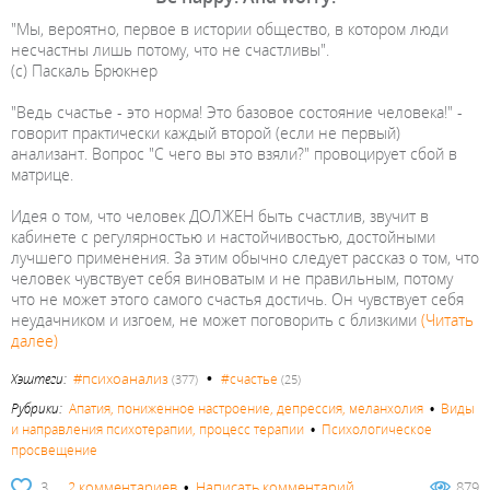
"Мы, вероятно, первое в истории общество, в котором люди
несчастны лишь потому, что не счастливы".
(с) Паскаль Брюкнер
"Ведь счастье - это норма! Это базовое состояние человека!" -
говорит практически каждый второй (если не первый)
анализант. Вопрос "С чего вы это взяли?" провоцирует сбой в
матрице.
Идея о том, что человек ДОЛЖЕН быть счастлив, звучит в
кабинете с регулярностью и настойчивостью, достойными
лучшего применения. За этим обычно следует рассказ о том, что
человек чувствует себя виноватым и не правильным, потому
что не может этого самого счастья достичь. Он чувствует себя
неудачником и изгоем, не может поговорить с близкими
(Читать
далее)
•
#психоанализ
Хэштеги:
#счастье
(377)
(25)
Рубрики:
Апатия, пониженное настроение, депрессия, меланхолия
•
Виды
и направления психотерапии, процесс терапии
•
Психологическое
просвещение
3
2 комментариев
•
Написать комментарий
879