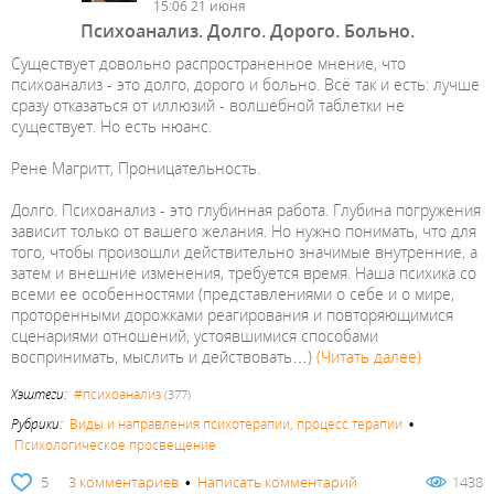
15:06 21 июня
Психоанализ. Долго. Дорого. Больно.
Существует довольно распространенное мнение, что
психоанализ - это долго, дорого и больно. Всё так и есть: лучше
сразу отказаться от иллюзий - волшебной таблетки не
существует. Но есть нюанс.
Рене Магритт, Проницательность.
Долго. Психоанализ - это глубинная работа. Глубина погружения
зависит только от вашего желания. Но нужно понимать, что для
того, чтобы произошли действительно значимые внутренние, а
затем и внешние изменения, требуется время. Наша психика со
всеми ее особенностями (представлениями о себе и о мире,
проторенными дорожками реагирования и повторяющимися
сценариями отношений, устоявшимися способами
воспринимать, мыслить и действовать…)
(Читать далее)
Хэштеги:
#психоанализ
(377)
Рубрики:
Виды и направления психотерапии, процесс терапии
•
Психологическое просвещение
5
3 комментариев
•
Написать комментарий
1438