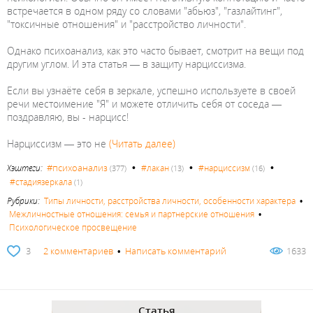
встречается в одном ряду со словами "абьюз", "газлайтинг",
"токсичные отношения" и "расстройство личности".
Однако психоанализ, как это часто бывает, смотрит на вещи под
другим углом. И эта статья — в защиту нарциссизма.
Если вы узнаёте себя в зеркале, успешно используете в своей
речи местоимение "Я" и можете отличить себя от соседа —
поздравляю, вы - нарцисс!
Нарциссизм — это не
(Читать далее)
•
•
•
#психоанализ
Хэштеги:
#лакан
#нарциссизм
(377)
(13)
(16)
#стадиязеркала
(1)
Рубрики:
Типы личности, расстройства личности, особенности характера
•
Межличностные отношения: семья и партнерские отношения
•
Психологическое просвещение
3
2 комментариев
•
Написать комментарий
1633
Статья