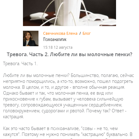
Свечникова Елена
/
Блог
Психоаналитик
15:18 12 августа
Тревога. Часть 2. Любите ли вы молочные пенки?
Тревога. Часть 1.
Любите ли вы молочные пенки? Большинство, полагаю, сейчас
неприятно поморщились, а кто-то, возможно, пошел подогреть
молочка. В целом, и то, и другое - вполне обычная реакция.
Однако бывает и так, что молочная пенка, ее вид или
прикосновение к губам, вызывает у человека сильнейшую
тревогу, сопровождающуюся учащенным сердцебиением,
головокружением, судорогами и рвотой. Почему так? Ответ -
кастрация.
Как это часто бывает в психоанализе, "совы - не то, чем
кажутся". Поэтому не нужно понимать "кастрацию" буквально. В