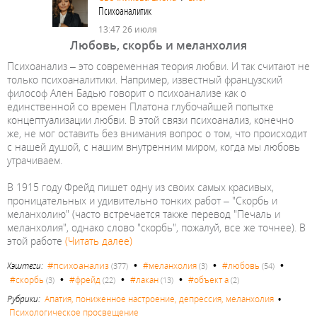
Психоаналитик
13:47 26 июля
Любовь, скорбь и меланхолия
Психоанализ – это современная теория любви. И так считают не
только психоаналитики. Например, известный французский
философ Ален Бадью говорит о психоанализе как о
единственной со времен Платона глубочайшей попытке
концептуализации любви. В этой связи психоанализ, конечно
же, не мог оставить без внимания вопрос о том, что происходит
с нашей душой, с нашим внутренним миром, когда мы любовь
утрачиваем.
В 1915 году Фрейд пишет одну из своих самых красивых,
проницательных и удивительно тонких работ – "Скорбь и
меланхолию" (часто встречается также перевод "Печаль и
меланхолия", однако слово "скорбь", пожалуй, все же точнее). В
этой работе
(Читать далее)
•
•
•
#психоанализ
Хэштеги:
#меланхолия
#любовь
(377)
(3)
(54)
•
•
•
#скорбь
#фрейд
#лакан
#объект а
(3)
(22)
(13)
(2)
Рубрики:
Апатия, пониженное настроение, депрессия, меланхолия
•
Психологическое просвещение