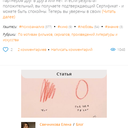
партнером друг в друга или нет. И если результат
положительный, вы получаете подтверждающий Сертификат - и
можете быть спокойны. Теперь вы уверены в своих
(Читать
далее)
•
•
•
#психоанализ
Хэштеги:
#кино
#любовь
#знание
(377)
(9)
(54)
(3)
Рубрики:
По мотивам фильмов, сериалов, произведений литературы и
искусства
2
2 комментариев
•
Написать комментарий
1048
Статья
Свечникова Елена
/
Блог