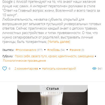
Google с Алисой претендуют на то, что знают наши желания
лучше нас самих. А интернет переполнен роликами в стиле
"Ответ на Главный вопрос жизни, Вселенной и всего такого за
10 минут".
Любознательность, нехватка субъекта, открытый для
вопрошания рот затыкается пустышкой универсальных готовых
ответов. Сейчас практически каждый знает о детских травмах,
личностных расстройствах и типах привязанности. О том, что
нужно сепарироваться от родителей, выстраивать личные
границы, быть толерантным,
(Читать далее)
•
•
#психоанализ
Хэштеги:
#любовь
#знание
(377)
(54)
(3)
Рубрики:
Поиск себя, своего пути, кризис идентичности, самооценка
•
Психологическое просвещение
6
2 комментариев
•
Написать комментарий
941
Статья