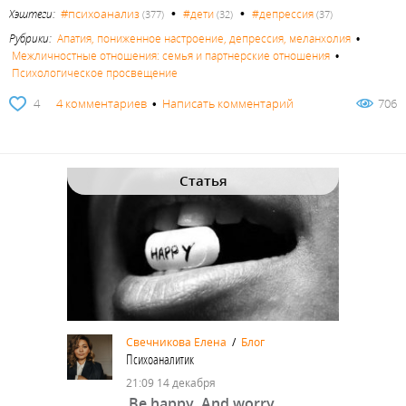
•
•
#психоанализ
Хэштеги:
#дети
#депрессия
(377)
(32)
(37)
Рубрики:
Апатия, пониженное настроение, депрессия, меланхолия
•
Межличностные отношения: семья и партнерские отношения
•
Психологическое просвещение
4
4 комментариев
•
Написать комментарий
706
Статья
Свечникова Елена
/
Блог
Психоаналитик
21:09 14 декабря
Be happy. And worry.