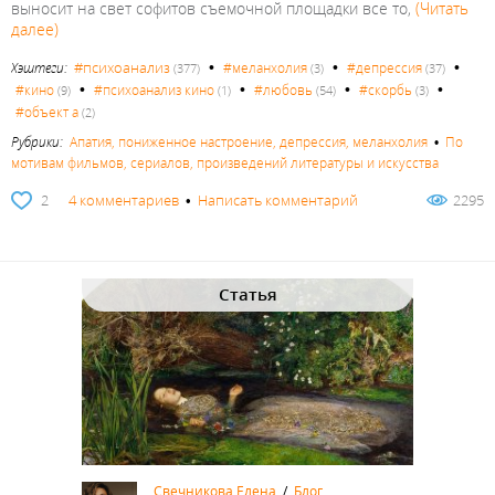
выносит на свет софитов съемочной площадки все то,
(Читать
далее)
•
•
•
#психоанализ
Хэштеги:
#меланхолия
#депрессия
(377)
(3)
(37)
•
•
•
•
#кино
#психоанализ кино
#любовь
#скорбь
(9)
(1)
(54)
(3)
#объект а
(2)
Рубрики:
Апатия, пониженное настроение, депрессия, меланхолия
•
По
мотивам фильмов, сериалов, произведений литературы и искусства
2
4 комментариев
•
Написать комментарий
2295
Статья
Свечникова Елена
/
Блог