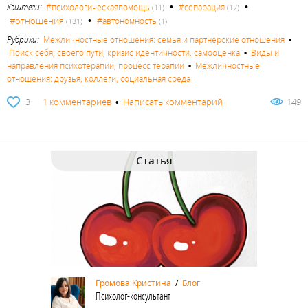
•
•
Хэштеги:
#психологическаяпомощь
#сепарация
(11)
(17)
•
#отношения
#автономность
(131)
(1)
Рубрики:
Межличностные отношения: семья и партнерские отношения
•
Поиск себя, своего пути, кризис идентичности, самооценка
•
Виды и
направления психотерапии, процесс терапии
•
Межличностные
отношения: друзья, коллеги, социальная среда
3
1 комментариев
•
Написать комментарий
149
Статья
Громова Кристина
/
Блог
Психолог-консультант