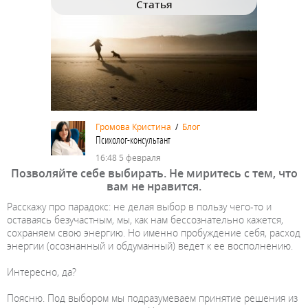
Статья
Громова Кристина
/
Блог
Психолог-консультант
16:48 5 февраля
Позволяйте себе выбирать. Не миритесь с тем, что
вам не нравится.
Расскажу про парадокс: не делая выбор в пользу чего-то и
оставаясь безучастным, мы, как нам бессознательно кажется,
сохраняем свою энергию. Но именно пробуждение себя, расход
энергии (осознанный и обдуманный) ведет к ее восполнению.
Интересно, да?
Поясню. Под выбором мы подразумеваем принятие решения из