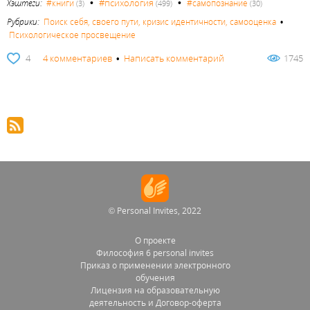
•
•
#психология
Хэштеги:
#книги
#самопознание
(3)
(499)
(30)
Рубрики:
Поиск себя, своего пути, кризис идентичности, самооценка
•
Психологическое просвещение
4
4 комментариев
•
Написать комментарий
1745
© Personal Invites, 2022
О проекте
Философия 6 personal invites
Приказ о применении электронного
обучения
Лицензия на образовательную
деятельность и Договор-оферта