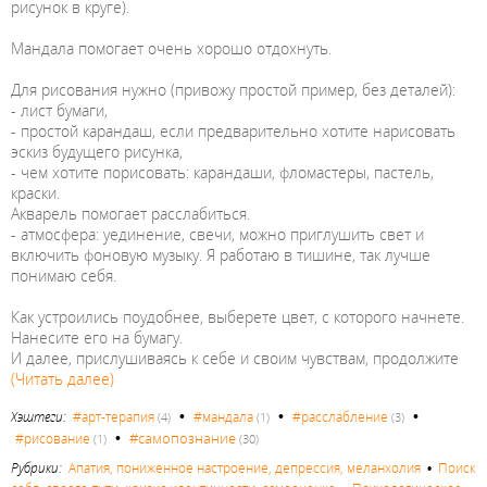
рисунок в круге).
Мандала помогает очень хорошо отдохнуть.
Для рисования нужно (привожу простой пример, без деталей):
- лист бумаги,
- простой карандаш, если предварительно хотите нарисовать
эскиз будущего рисунка,
- чем хотите порисовать: карандаши, фломастеры, пастель,
краски.
Акварель помогает расслабиться.
- атмосфера: уединение, свечи, можно приглушить свет и
включить фоновую музыку. Я работаю в тишине, так лучше
понимаю себя.
Как устроились поудобнее, выберете цвет, с которого начнете.
Нанесите его на бумагу.
И далее, прислушиваясь к себе и своим чувствам, продолжите
(Читать далее)
•
•
•
Хэштеги:
#арт-терапия
#мандала
#расслабление
(4)
(1)
(3)
•
#самопознание
#рисование
(1)
(30)
Рубрики:
Апатия, пониженное настроение, депрессия, меланхолия
•
Поиск