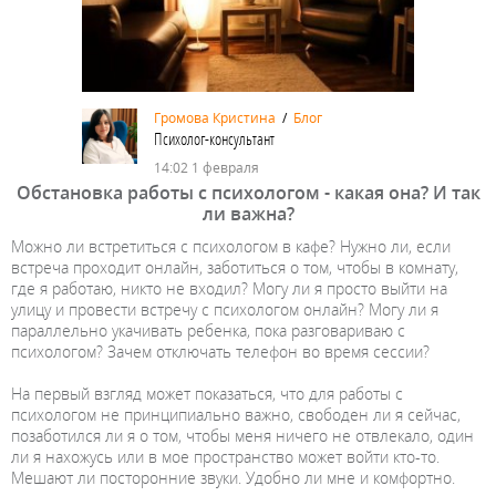
Громова Кристина
/
Блог
Психолог-консультант
14:02 1 февраля
Обстановка работы с психологом - какая она? И так
ли важна?
Можно ли встретиться с психологом в кафе? Нужно ли, если
встреча проходит онлайн, заботиться о том, чтобы в комнату,
где я работаю, никто не входил? Могу ли я просто выйти на
улицу и провести встречу с психологом онлайн? Могу ли я
параллельно укачивать ребенка, пока разговариваю с
психологом? Зачем отключать телефон во время сессии?
На первый взгляд может показаться, что для работы с
психологом не принципиально важно, свободен ли я сейчас,
позаботился ли я о том, чтобы меня ничего не отвлекало, один
ли я нахожусь или в мое пространство может войти кто-то.
Мешают ли посторонние звуки. Удобно ли мне и комфортно.