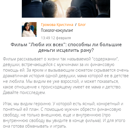
Громова Кристина
/
Блог
Психолог-консультант
13:49 12 февраля
Фильм "Люби их всех": способны ли большие
деньги исцелить рану?
Фильм рассказывает о жизни так называемой "содержанки",
девушки, встречающейся с мужчинами за их финансовую
помощь ей. За ярким и вызывающим сюжетом скрывается очень
драматичная история одной девушки, мама которой ее в детстве
не любила. Мы видим ее уже взрослой, и может показаться,
какое отношение к происходящему имеет ее мама и детство.
Давайте поисследуем.
Итак, мы видим героиню. У которой есть ясный, конкретный и
понятный ей план. С помощью мужчин обрести финансовую
свободу, не только внешнюю, еще и внутреннюю (про
внутреннюю свободу вы увидите в конце фильма). И для этого
она готова обманывать и играть.