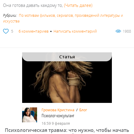
Она готова давать каждому то,
(Читать далее)
Рубрики:
По мотивам фильмов, сериалов, произведений литературы и
искусства
5
6 комментариев
•
Написать комментарий
1988
Статья
Громова Кристина
/
Блог
Психолог-консультант
16:59 9 февраля
Психологическая травма: что нужно, чтобы начать