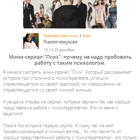
Громова Кристина
/
Блог
Психолог-консультант
19:13 29 декабря
Мини-сериал "Псих": почему не надо пробовать
работу с таким психологом.
Я начала смотреть мини-сериал "Псих". Который рассказывает
историю про столичного психотерапевта, успешно
справляющегося со своей практикой, но совершенно не
справляющегося со своей личной жизнью.
Я увидела отзывы на сериал, которые звучали так: как хорошо
представлена работа с психотерапевтом. Это-то меня и
зацепило!
Пока я посмотрела первую серию. И скажу так: на мой
профессиональный и личный взгляд - то, что там есть от
хорошо представленной работы с психотерапевтом - это только