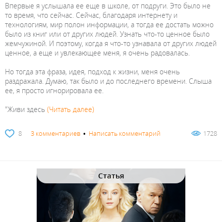
Впервые я услышала ее еще в школе, от подруги. Это было не
то время, что сейчас. Сейчас, благодаря интернету и
технологиям, мир полон информации, а тогда ее достать можно
было из книг или от других людей. Узнать что-то ценное было
жемчужиной. И поэтому, когда я что-то узнавала от других людей
ценное, а еще и увлекающее меня, я очень радовалась.
Но тогда эта фраза, идея, подход к жизни, меня очень
раздражала. Думаю, так было и до последнего времени. Слыша
ее, я просто игнорировала ее.
"Живи здесь
(Читать далее)
8
3 комментариев
•
Написать комментарий
1728
Статья