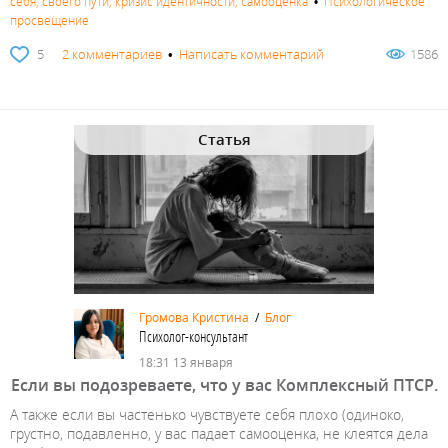
себя, своего пути, кризис идентичности, самооценка
•
Психологическое
просвещение
5
2 комментариев
•
Написать комментарий
1586
Статья
Громова Кристина
/
Блог
Психолог-консультант
18:31 13 января
Если вы подозреваете, что у вас Комплексный ПТСР.
А также если вы частенько чувствуете себя плохо (одиноко,
грустно, подавленно, у вас падает самооценка, не клеятся дела