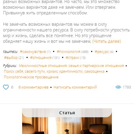
разных возможных вариантов. Но часто, мы это множество
возможных вариантов даже не замечаем. Или отвергаем.
Привыкнув жить определенным способом.
Не замечать возможных вариантов мы можем в силу
ограниченности нашего ресурса. В силу потребности упростить
мир и жизнь, сделать все понятнее. Но это упрощение
обедняет нашу жизнь и вот мы не замечаем,
(Читать далее)
•
•
•
#психология
Хэштеги:
#самочувствие
#ресурс
(1)
(499)
(4)
•
•
#выбор
#отношения
#страхи
(21)
(131)
(13)
Рубрики:
Межличностные отношения: семья и партнерские отношения
•
Поиск себя, своего пути, кризис идентичности, самооценка
•
Психологическое просвещение
6
6 комментариев
•
Написать комментарий
1793
Статья