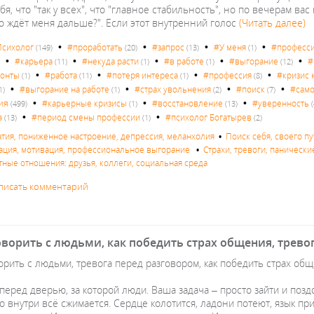
бя, что "так у всех", что "главное стабильность", но по вечерам ва
то ждёт меня дальше?". Если этот внутренний голос
(Читать далее)
•
•
•
•
сихолог
#проработать
#запрос
#У меня
#професс
(149)
(20)
(13)
(1)
•
•
•
•
•
#карьера
#некуда расти
#в работе
#выгорание
#
)
(11)
(1)
(1)
(12)
•
•
•
•
зонты
#работа
#потеря интереса
#профессия
#кризис 
(1)
(11)
(1)
(8)
•
•
•
•
#выгорание на работе
#страх увольнения
#поиск
#само
1)
(1)
(2)
(7)
•
•
•
ия
#карьерные кризисы
#восстановление
#уверенность
(499)
(1)
(13)
(
•
•
а
#период смены профессии
#психолог Богатырев
(13)
(1)
(2)
атия, пониженное настроение, депрессия, меланхолия
•
Поиск себя, своего п
ация, мотивация, профессиональное выгорание
•
Страхи, тревоги, панически
ные отношения: друзья, коллеги, социальная среда
писать комментарий
ворить с людьми, как победить страх общения, трево
орить с людьми, тревога перед разговором, как победить страх об
перед дверью, за которой люди. Ваша задача – просто зайти и позд
 внутри всё сжимается. Сердце колотится, ладони потеют, язык при