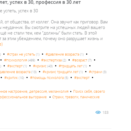
ет, успех в 30, профессия в 30 лет
е успеть, успех в 30
, от общества, от коллег. Она звучит как приговор. Вам
 вы неудачник. Вы смотрите на успешных людей вашего
ещё не стали тем, кем "должны" были стать. В этой
ит за этим убеждением, почему оно разрушает жизнь и
е)
•
•
•
#страх не успеть
#давление возраста
)
(1)
(1)
•
•
•
•
#психология
#экспертиза
#возраст
(499)
(2)
(7)
•
•
•
•
#эксперт
#кризис
#тридцать лет
)
(1)
(43)
(1)
•
•
давление возраста
#кризис тридцати лет
#страхи
(13)
(1)
(3)
•
•
•
•
#критик
#помощь психолога
#эксперт
(10)
(5)
нное настроение, депрессия, меланхолия
•
Поиск себя, своего
профессиональное выгорание
•
Страхи, тревоги, панические
183