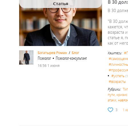
В 30 дол
Статья
В 30 долже
"В 30 долж
кажется, 
возраста и
статье я, 
как от не
Богатырев Роман
/
Блог
Хэштеги:
#П
Психолог • Психолог-консультант
#самооцен
#личностны
16:56 1 июня
#професси
•
#успеть
(1
#возрасты
Рубрики:
Ти
пути, кризи
атаки, навя
3
1 