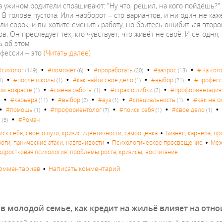
 ужином родители спрашивают: "Ну что, решил, на кого пойдёшь?". А
 В голове пустота. Или наоборот – сто вариантов, и ни один не каж
ли сорок, и вы хотите сменить работу, но боитесь ошибиться второй
в. Он преследует тех, кто чувствует, что живёт не своё. И сегодня,
 об этом.
фессии – это
(Читать далее)
•
•
•
•
сихолог
#поможет
#проработать
#запрос
#На кого
(149)
(6)
(20)
(13)
•
•
•
•
#после школы
#как найти свое дело
#выбор
#професс
1)
(1)
(1)
(21)
•
•
•
ом возрасте
#смена работы
#страх ошибки
#профориентация
(1)
(1)
(2)
•
•
•
•
•
#как не 
#карьера
#выбор
#вуз
#специальность
)
(11)
(2)
(1)
(1)
•
•
•
•
#помощь
#профориентолог
#поиск себя
#свое дело
(1)
(7)
(1)
(1)
•
в
#Роман
(3)
иск себя, своего пути, кризис идентичности, самооценка
•
Бизнес, карьера, п
воги, панические атаки, навязчивости
•
Психологическое просвещение
•
Меж
одростковая психология: проблемы роста, кризисы, воспитание
комментариев
•
Написать комментарий
в молодой семье, как кредит на жильё влияет на отнош