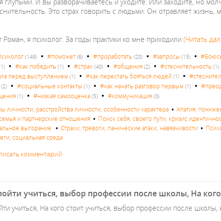
я глупыми. И вы разворачиваетесь и уходите. Или заходите, но мол
снительность. Это страх говорить с людьми. Он отравляет жизнь, м
 Роман, я психолог. За годы практики ко мне приходили
(Читать дал
•
•
•
•
сихолог
#поможет
#проработать
#запросы
#Боюс
(149)
(6)
(20)
(15)
•
•
•
•
#как победить
#страх
#общения
#стеснительность
(1)
(1)
(40)
(2)
(1)
•
•
ога перед выступлением
#как перестать бояться людей
#стесните
(1)
(1)
•
•
•
#социальные контакты
#как начать разговор первым
#прео
(2)
(1)
(1)
•
•
щения
#низкая самооценка
#коммуникация
(1)
(5)
(3)
пы личности, расстройства личности, особенности характера
•
Апатия, пониже
семья и партнерские отношения
•
Поиск себя, своего пути, кризис идентично
альное выгорание
•
Страхи, тревоги, панические атаки, навязчивости
•
Псих
леги, социальная среда
писать комментарий
пойти учиться, выбор профессии после школы, На кого 
йти учиться, На кого стоит учиться, выбор профессии после школы, 