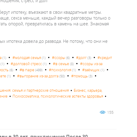
тношения, стресс и долг
ерут ипотеку, въезжают в свои квадратные метры.
 чаще, секса меньше, каждый вечер разговоры только о
тать опорой, превратилась в камень на шее. Знакомая
ых ипотека довела до развода. Не потому, что они не
•
•
•
•
а
#молодая семья
#ссоры
#долг
#кредит
(1)
(1)
(6)
(3)
•
•
•
#долговой стресс
#в семье
#ссоры из-за
(1)
(1)
(8)
•
•
•
•
#в паре
мость
#психология
#заёмщик
(6)
(499)
(1)
(1)
•
•
•
жете
#выгорание из-за долга
#помощь
(1)
(50)
(3)
ения: семья и партнерские отношения
•
Бизнес, карьера,
ение
•
Психосоматика, психологические аспекты здоровья
•
155
мен в 30 лет, приключения После 30