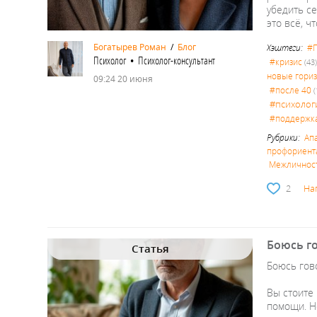
убедить се
это всё, ч
Богатырев Роман
/
Блог
Хэштеги:
#П
Психолог • Психолог-консультант
#кризис
(43
новые гори
09:24 20 июня
#после 40
(
#психолог
#поддержк
Рубрики:
Ап
профориент
Межличност
2
На
Боюсь го
Статья
Боюсь гов
Вы стоите 
помощи. Но