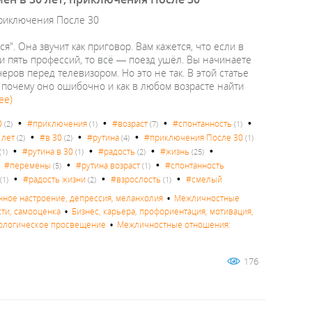
 приключения После 30
". Она звучит как приговор. Вам кажется, что если в
и пять профессий, то всё — поезд ушёл. Вы начинаете
черов перед телевизором. Но это не так. В этой статье
е, почему оно ошибочно и как в любом возрасте найти
ее)
•
•
•
•
0
#приключения
#возраст
#спонтанность
(2)
(1)
(7)
(1)
•
•
•
 лет
#в 30
#рутина
#приключения После 30
(2)
(2)
(4)
(1)
•
•
•
•
#рутина в 30
#радость
#жизнь
(1)
(1)
(2)
(25)
•
•
•
#перемены
#рутина возраст
#спонтанность
(5)
(1)
•
•
•
#радость жизни
#взрослость
#смелый
(1)
(2)
(1)
нное настроение, депрессия, меланхолия
•
Межличностные
сти, самооценка
•
Бизнес, карьера, профориентация, мотивация,
ологическое просвещение
•
Межличностные отношения:
176