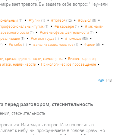
с накрывает тревога. Вы задаёте себе вопрос: "Неужели
•
•
•
•
иональный
#тупик
#потеря
#смысл
(1)
(1)
(12)
(5)
•
•
профессиональный тупик
#в карьере
#как найти
(1)
(1)
•
•
карьерного роста
#смена сферы деятельности
(1)
(1)
•
•
•
реализация
#смысл труда
#помощь
(5)
(1)
(50)
•
•
•
•
#в себе
#анализ своих навыков
#цели
4)
(1)
(1)
(6)
ути, кризис идентичности, самооценка
•
Бизнес, карьера,
е атаки, навязчивости
•
Психологическое просвещение
•
143
га перед разговором, стеснительность
щения, стеснительность
ороваться. Или задать вопрос. Или попросить о
липает к нёбу. Вы прокручиваете в голове фразы, но