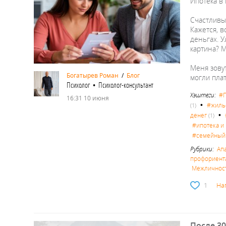
Ипотека в 
Счастливы
Кажется, в
деньгах. У
картина? 
Меня зовут
Богатырев Роман
/
Блог
могли пла
Психолог • Психолог-консультант
Хэштеги:
#П
16:31 10 июня
•
#жиль
(1)
•
денег
(1)
#ипотека и
#семейный
Рубрики:
Ап
профориент
Межличност
1
На
После 30