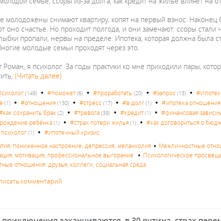
молодой семье, ссоры из-за долга, как кредит на жильё влияет на о
е молодожёны снимают квартиру, копят на первый взнос. Наконец б
от оно счастье. Но проходит полгода, и они замечают: ссоры стали
лыбки пропали, нервы на пределе. Ипотека, которая должна была с
Многие молодые семьи проходят через это.
 Роман, я психолог. За годы практики ко мне приходили пары, котор
тить,
(Читать далее)
•
•
•
•
сихолог
#поможет
#проработать
#запрос
#Ипотек
(149)
(6)
(20)
(13)
•
•
•
•
ё
#отношения
#стресс
#в долг
#ипотека отношения
(1)
(130)
(17)
(1)
•
•
•
#как сохранить брак
#тревога
#кредит
#финансовая зависи
(2)
(39)
(1)
•
•
 рождение ребёнка
#страх потери жилья
#как договориться о бюд
(1)
(1)
•
 психолог
#ипотечный кризис
(1)
атия, пониженное настроение, депрессия, меланхолия
•
Межличностные отнош
ация, мотивация, профессиональное выгорание
•
Психологическое просвещ
ные отношения: друзья, коллеги, социальная среда
писать комментарий
 приключения заканчиваются, в 30 рутина, страх пере