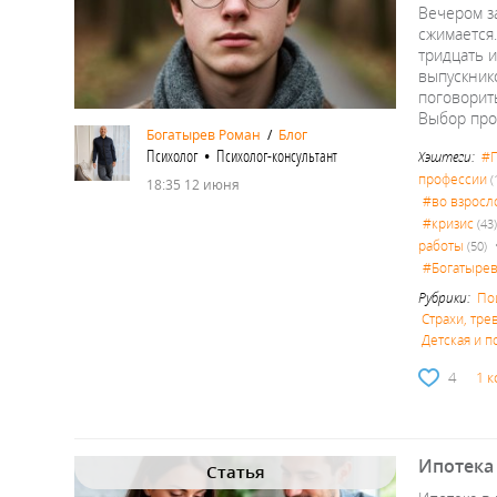
Вечером за
сжимается.
тридцать и
выпускнико
поговорить
Выбор про
Богатырев Роман
/
Блог
Психолог • Психолог-консультант
Хэштеги:
#П
профессии
(
18:35 12 июня
#во взросл
#кризис
(43
работы
(50)
#Богатыре
Рубрики:
По
Страхи, тре
Детская и п
4
1 
Ипотека 
Статья