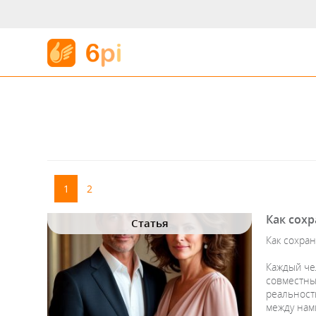
1
2
Как сох
Статья
Как сохра
Каждый чел
совместны
реальность
между нам