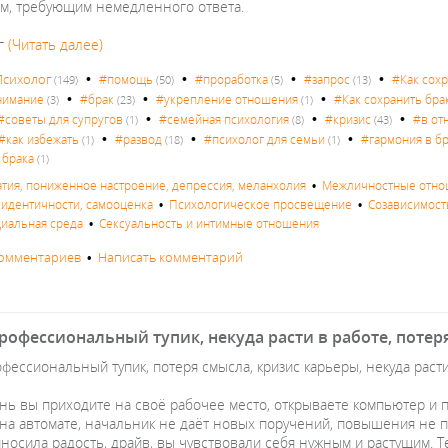
м, требующим немедленного ответа.
ог
(Читать далее)
•
•
•
•
Психолог
#помощь
#проработка
#запрос
#Как сох
(149)
(50)
(5)
(13)
•
•
•
нимание
#брак
#укрепление отношения
#Как сохранить бра
(3)
(23)
(1)
•
•
•
#советы для супругов
#семейная психология
#кризис
#в от
(1)
(8)
(43)
•
•
•
#как избежать
#развод
#психолог для семьи
#гармония в б
(1)
(18)
(1)
 брака
(1)
атия, пониженное настроение, депрессия, меланхолия
•
Межличностные отнош
с идентичности, самооценка
•
Психологическое просвещение
•
Созависимост
циальная среда
•
Сексуальность и интимные отношения
комментариев
•
Написать комментарий
рофессиональный тупик, некуда расти в работе, потер
фессиональный тупик, потеря смысла, кризис карьеры, некуда раст
нь вы приходите на своё рабочее место, открываете компьютер и п
а автомате, начальник не даёт новых поручений, повышения не пред
иносила радость, драйв, вы чувствовали себя нужным и растущим. 