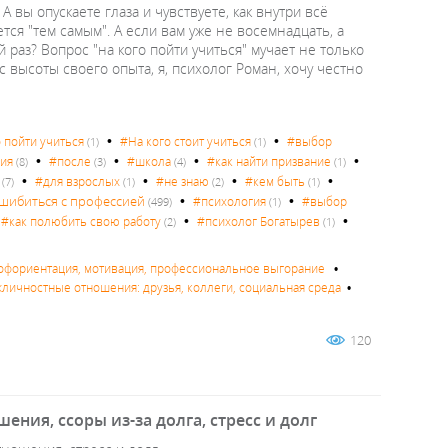
 вы опускаете глаза и чувствуете, как внутри всё
ется "тем самым". А если вам уже не восемнадцать, а
 раз? Вопрос "на кого пойти учиться" мучает не только
 с высоты своего опыта, я, психолог Роман, хочу честно
•
•
 пойти учиться
#На кого стоит учиться
#выбор
(1)
(1)
•
•
•
•
ия
#после
#школа
#как найти призвание
(8)
(3)
(4)
(1)
•
•
•
•
#для взрослых
#не знаю
#кем быть
(7)
(1)
(2)
(1)
•
•
ошибиться с профессией
#психология
#выбор
(499)
(1)
•
•
•
#как полюбить свою работу
#психолог Богатырев
(2)
(1)
рофориентация, мотивация, профессиональное выгорание
•
личностные отношения: друзья, коллеги, социальная среда
•
120
ения, ссоры из-за долга, стресс и долг