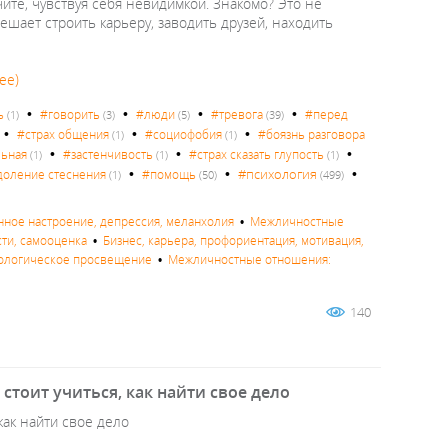
чите, чувствуя себя невидимкой. Знакомо? Это не
ешает строить карьеру, заводить друзей, находить
ее)
•
•
•
•
ь
#говорить
#люди
#тревога
#перед
(1)
(3)
(5)
(39)
•
•
•
#страх общения
#социофобия
#боязнь разговора
(1)
(1)
•
•
•
льная
#застенчивость
#страх сказать глупость
(1)
(1)
(1)
•
•
•
#психология
доление стеснения
#помощь
(1)
(50)
(499)
нное настроение, депрессия, меланхолия
•
Межличностные
сти, самооценка
•
Бизнес, карьера, профориентация, мотивация,
ологическое просвещение
•
Межличностные отношения:
140
стоит учиться, как найти свое дело
как найти свое дело