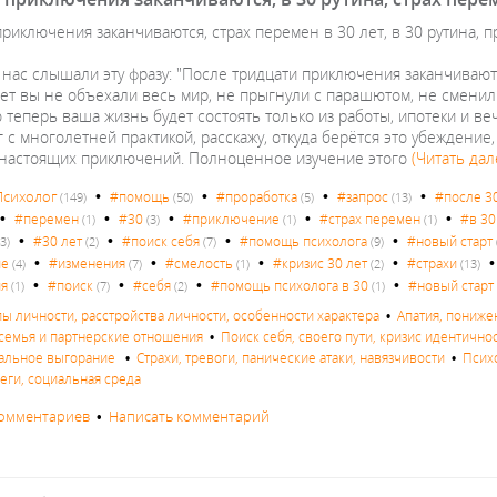
приключения заканчиваются, страх перемен в 30 лет, в 30 рутина,
нас слышали эту фразу: "После тридцати приключения заканчиваются
лет вы не объехали весь мир, не прыгнули с парашютом, не сменил
о теперь ваша жизнь будет состоять только из работы, ипотеки и ве
г с многолетней практикой, расскажу, откуда берётся это убеждени
 настоящих приключений. Полноценное изучение этого
(Читать дал
•
•
•
•
Психолог
#помощь
#проработка
#запрос
#после 3
(149)
(50)
(5)
(13)
•
•
•
•
•
#перемен
#30
#приключение
#страх перемен
#в 30
(1)
(3)
(1)
(1)
•
•
•
•
#30 лет
#поиск себя
#помощь психолога
#новый старт
3)
(2)
(7)
(9)
•
•
•
•
ие
#изменения
#смелость
#кризис 30 лет
#страхи
(4)
(7)
(1)
(2)
(13)
•
•
•
•
ия
#поиск
#себя
#помощь психолога в 30
#новый старт
(1)
(7)
(2)
(1)
пы личности, расстройства личности, особенности характера
•
Апатия, пониже
семья и партнерские отношения
•
Поиск себя, своего пути, кризис идентично
альное выгорание
•
Страхи, тревоги, панические атаки, навязчивости
•
Псих
леги, социальная среда
комментариев
•
Написать комментарий