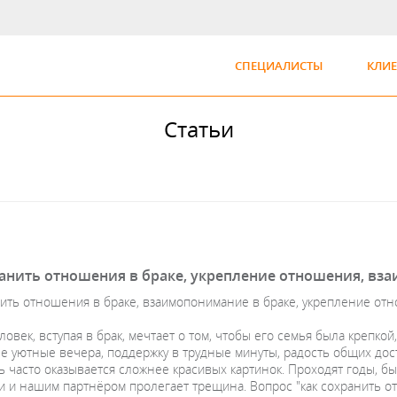
СПЕЦИАЛИСТЫ
КЛИ
Статьи
ранить отношения в браке, укрепление отношения, вза
нить отношения в браке, взаимопонимание в браке, укрепление отн
овек, вступая в брак, мечтает о том, чтобы его семья была крепко
е уютные вечера, поддержку в трудные минуты, радость общих дост
 часто оказывается сложнее красивых картинок. Проходят годы, быт
и и нашим партнёром пролегает трещина. Вопрос "как сохранить от