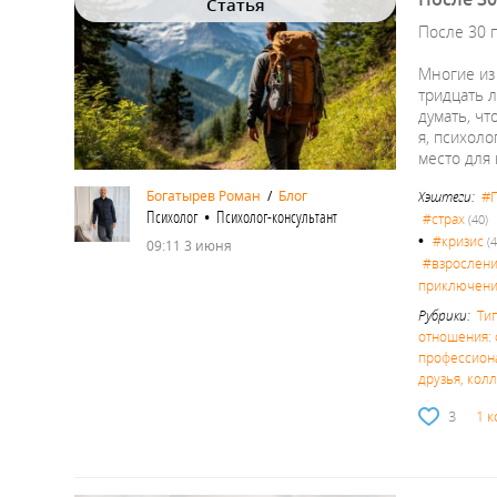
Статья
После 30 
Многие из 
тридцать 
думать, чт
я, психоло
место для
#
Богатырев Роман
/
Блог
Хэштеги:
Психолог • Психолог-консультант
#страх
(40)
•
#кризис
(4
09:11 3 июня
#взрослен
приключен
Рубрики:
Ти
отношения: 
профессион
друзья, кол
3
1 