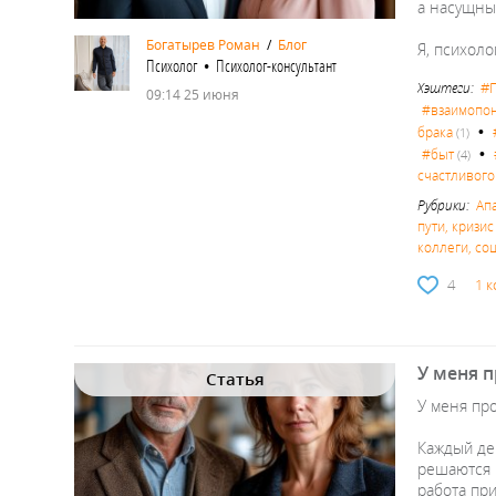
а насущны
Богатырев Роман
/
Блог
Я, психол
Психолог • Психолог-консультант
#
Хэштеги:
09:14 25 июня
#взаимопо
•
брака
(1)
•
#быт
(4)
счастливого
Рубрики:
Ап
пути, кризи
коллеги, со
4
1 
У меня п
Статья
У меня про
Каждый де
решаются н
работа пр