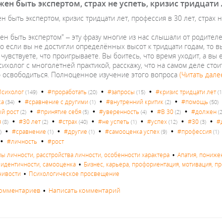
жен быть экспертом, страх не успеть, кризис тридцати л
н быть экспертом, кризис тридцати лет, профессия в 30 лет, страх н
ен быть экспертом" – эту фразу многие из нас слышали от родителей
что если вы не достигли определённых высот к тридцати годам, то
 чувствуете, что проигрываете. Вы боитесь, что время уходит, а вы 
психолог с многолетней практикой, расскажу, что на самом деле сто
го освободиться. Полноценное изучение этого вопроса
(Читать дале
•
•
•
сихолог
#проработать
#запросы
#кризис тридцати лет
(149)
(20)
(15)
(1
•
•
•
ка
#сравнение с другими
#внутренний критик
#помощь
(34)
(1)
(2)
(50)
•
•
•
•
й рост
#принятие себя
#уверенность
#В 30
#должен
(2)
(5)
(4)
(2)
(2
•
•
•
•
•
•
я
#30 лет
#страх
#не успеть
#успех
#30
#
(8)
(2)
(40)
(1)
(12)
(3)
•
•
•
•
#сравнение
#другие
#самооценка успех
#профессия
)
(1)
(1)
(9)
(1)
•
•
#личность
#рост
пы личности, расстройства личности, особенности характера
•
Апатия, пониже
с идентичности, самооценка
•
Бизнес, карьера, профориентация, мотивация, 
зчивости
•
Психологическое просвещение
комментариев
•
Написать комментарий