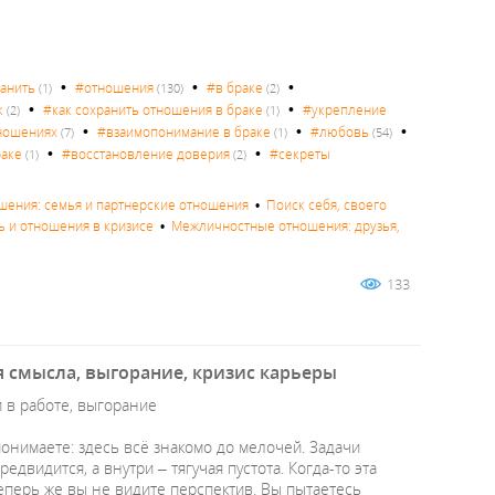
•
•
•
ранить
#отношения
#в браке
(1)
(130)
(2)
•
•
к
#как сохранить отношения в браке
#укрепление
(2)
(1)
•
•
•
ношениях
#взаимопонимание в браке
#любовь
(7)
(1)
(54)
•
•
раке
#восстановление доверия
#секреты
(1)
(2)
ения: семья и партнерские отношения
•
Поиск себя, своего
ь и отношения в кризисе
•
Межличностные отношения: друзья,
133
я смысла, выгорание, кризис карьеры
и в работе, выгорание
онимаете: здесь всё знакомо до мелочей. Задачи
видится, а внутри – тягучая пустота. Когда-то эта
Теперь же вы не видите перспектив. Вы пытаетесь