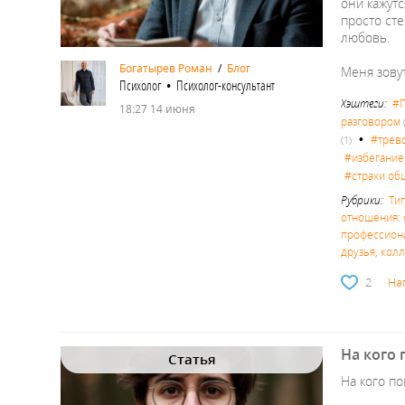
они кажутс
просто сте
любовь.
Богатырев Роман
/
Блог
Меня зовут
Психолог • Психолог-консультант
Хэштеги:
#П
18:27 14 июня
разговором
•
#трев
(1)
#избегание
#страхи об
Рубрики:
Ти
отношения: 
профессион
друзья, кол
2
На
На кого 
Статья
На кого по