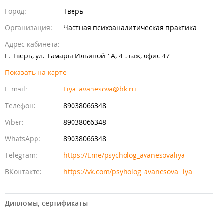
Город:
Тверь
Организация:
Частная психоаналитическая практика
Адрес кабинета:
Г. Тверь, ул. Тамары Ильиной 1А, 4 этаж, офис 47
Показать на карте
E-mail:
Liya_avanesova@bk.ru
Идет загрузка...
Телефон:
89038066348
Viber:
89038066348
WhatsApp:
89038066348
Telegram:
https://t.me/psycholog_avanesovaliya
ВКонтакте:
https://vk.com/psyholog_avanesova_liya
Дипломы, сертификаты