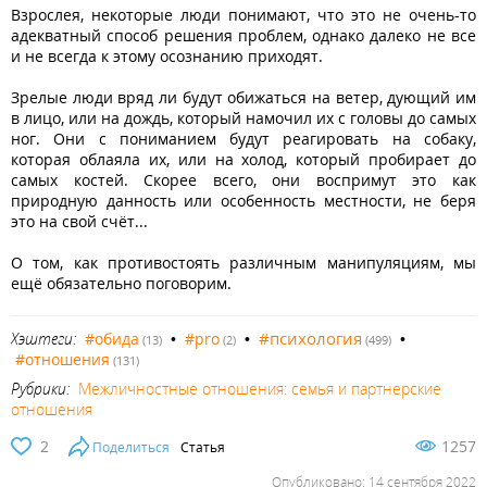
Взрослея, некоторые люди понимают, что это не очень-то
адекватный способ решения проблем, однако далеко не все
и не всегда к этому осознанию приходят.
Зрелые люди вряд ли будут обижаться на ветер, дующий им
в лицо, или на дождь, который намочил их с головы до самых
ног. Они с пониманием будут реагировать на собаку,
которая облаяла их, или на холод, который пробирает до
самых костей. Скорее всего, они воспримут это как
природную данность или особенность местности, не беря
это на свой счёт...
О том, как противостоять различным манипуляциям, мы
ещё обязательно поговорим.
#психология
Хэштеги:
#обида
•
#pro
•
•
(13)
(2)
(499)
#отношения
(131)
Рубрики:
Межличностные отношения: семья и партнерские
отношения
2
1257
Поделиться
Статья
Опубликовано: 14 сентября 2022