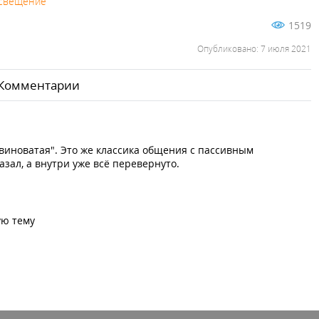
освещение
1519
Опубликовано: 7 июля 2021
Комментарии
виноватая". Это же классика общения с пассивным
азал, а внутри уже всё перевернуто.
ую тему