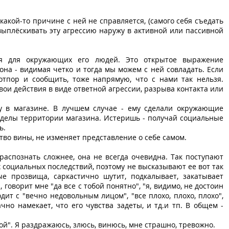
 какой-то причине с ней не справляется, (самого себя съедать
 выплёскивать эту агрессию наружу в активной или пассивной
ля для окружающих его людей. Это открытое выражение
, она - видимая четко и тогда мы можем с ней совладать. Если
отпор и сообщить, тоже напрямую, что с нами так нельзя.
вои действия в виде ответной агрессии, разрыва контакта или
ку в магазине. В лучшем случае - ему сделали окружающие
еделы территории магазина. Истеришь - получай социальные
ь.
тво вины, не изменяет представление о себе самом.
 распознать сложнее, она не всегда очевидна. Так поступают
х социальных последствий, поэтому не высказывают ее вот так
ые прозвища, саркастично шутит, подкалывает, закатывает
, говорит мне "да все с тобой понятно", "я, видимо, не достоин
дит с "вечно недовольным лицом", "все плохо, плохо, плохо",
ачно намекает, что его чувства задеты, и тд.и тп. В общем -
ой". Я раздражаюсь, злюсь, винюсь, мне страшно, тревожно.