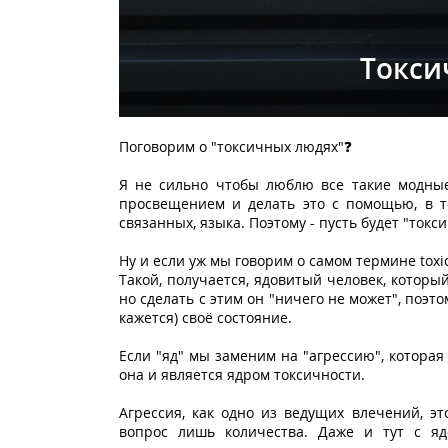
Токси
Поговорим о "токсичных людях"❓
Я не сильно чтобы люблю все такие модные 
просвещением и делать это с помощью, в то
связанных, языка. Поэтому - пусть будет "токс
Ну и если уж мы говорим о самом термине toxic,
Такой, получается, ядовитый человек, которы
но сделать с этим он "ничего не может", поэт
кажется) своё состояние.
Если "яд" мы заменим на "агрессию", которая
она и является ядром токсичности.
Агрессия, как одно из ведущих влечений, эт
вопрос лишь количества. Даже и тут с яд