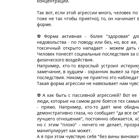
концентрации.
Так вот, если этой агрессии много, человек по
тоже не так чтобы приятно), то, он начинает
форме.
☢️ Форма активная - более "здоровая" д
недовольства - по поводу или без, но, все же
токсичный открыто нападает - можем дать 
Человек понесёт социальные последствия за с
физического воздействия.
Например, кто-то взрослый устроил истери
замечание, в худшем - охранник вывел за пр
последствия. Никому не приятно это наблюдат
Такая форма агрессии не навязывает нам чувс
☢️ А как быть с пассивной агрессией? Вот ее
люди, которые на самом деле боятся тех самы
- прямо. Например, кто-то даёт мне обидн
демонстративно глаза, но сообщает "да все ок"
лучшего отношения", постоянно обижается, хо
но с этим "плохо" - ничего не делает, прозр
манипулирует как может.
А я при этом чувствую себя "без вины виноват