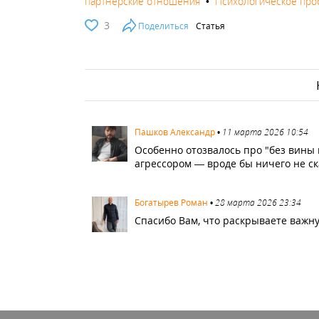
партнерские отношения
•
Психологическое пр
3
Поделиться
Статья
2070
Пашков Александр
•
11 марта 2026 10:54
Особенно отозвалось про "без вины 
агрессором — вроде бы ничего не ск
2564
Богатырев Роман
•
28 марта 2026 23:34
Спасибо Вам, что раскрываете важн