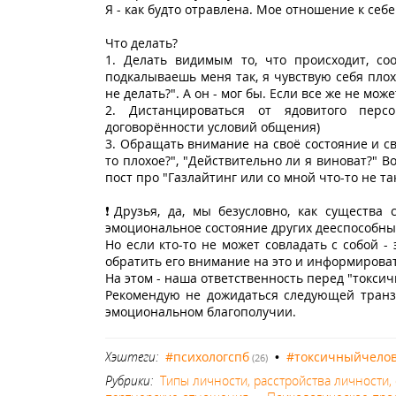
Я - как будто отравлена. Мое отношение к себ
Что делать?
1. Делать видимым то, что происходит, с
подкалываешь меня так, я чувствую себя плох
не делать?". А он - мог бы. Если все же не може
2. Дистанцироваться от ядовитого персо
договорённости условий общения)
3. Обращать внимание на своё состояние и св
то плохое?", "Действительно ли я виноват?" 
пост про "Газлайтинг или со мной что-то не так
❗️Друзья, да, мы безусловно, как существа
эмоциональное состояние других дееспособн
Но если кто-то не может совладать с собой 
обратить его внимание на это и информироват
На этом - наша ответственность перед "токси
Рекомендую не дожидаться следующей транза
эмоциональном благополучии.
Хэштеги:
#психологспб
•
#токсичныйчело
(26)
Рубрики:
Типы личности, расстройства личности,