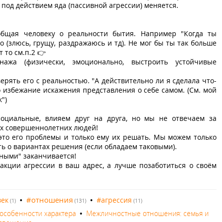
е под действием яда (пассивной агрессии) меняется.
ообщая человеку о реальности бытия. Например "Когда ты
о (злюсь, грущу, раздражаюсь и тд). Не мог бы ты так больше
т то см.п.2 👉
нажа (физически, эмоционально, выстроить устойчивые
ерять его с реальностью. "А действительно ли я сделала что-
Во избежание искажения представления о себе самом. (См. мой
")
 социальные, влияем друг на друга, но мы не отвечаем за
ых совершеннолетних людей!
- это его проблемы и только ему их решать. Мы можем только
ь о вариантах решения (если обладаем таковыми).
чными" заканчивается!
кции агрессии в ваш адрес, а лучше позаботиться о своём
#отношения
век
•
•
#агрессия
(1)
(131)
(11)
 особенности характера
•
Межличностные отношения: семья и