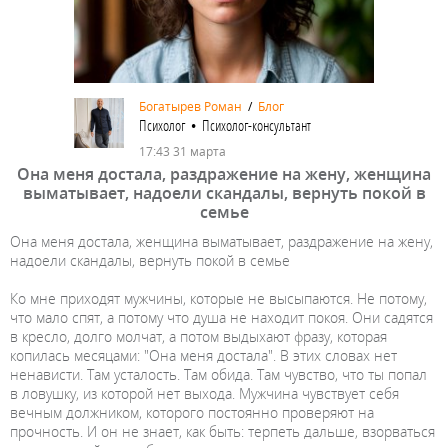
Богатырев Роман
/
Блог
Психолог • Психолог-консультант
17:43 31 марта
Она меня достала, раздражение на жену, женщина
выматывает, надоели скандалы, вернуть покой в
семье
Она меня достала, женщина выматывает, раздражение на жену,
надоели скандалы, вернуть покой в семье
Ко мне приходят мужчины, которые не высыпаются. Не потому,
что мало спят, а потому что душа не находит покоя. Они садятся
в кресло, долго молчат, а потом выдыхают фразу, которая
копилась месяцами: "Она меня достала". В этих словах нет
ненависти. Там усталость. Там обида. Там чувство, что ты попал
в ловушку, из которой нет выхода. Мужчина чувствует себя
вечным должником, которого постоянно проверяют на
прочность. И он не знает, как быть: терпеть дальше, взорваться