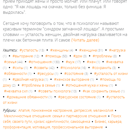
прием приходят жены и просто молчат. Или плачут. Или говорят
одно: "Я как лошадь на скачках, только без финиша. Я
выдохлась".
Сегодня хочу поговорить о том, что в психологии называют
красивым термином "синдром загнанной лошади". А простыми
словами — усталость женщин, двойная нагрузка сваливается на
плечи как бетонная плита. И самое
(Читать далее)
•
•
•
Хэштеги:
#усталость
#женщины
#женщина
#нагрузка
(13)
(4)
(31)
•
•
•
•
•
#выгорание
#помощь
#дом
#проблемы
(1)
(12)
(50)
(3)
(8)
•
•
•
•
#отношения
#семья
#муж
#жен
#нехватка
(44)
(130)
(17)
(1)
•
•
•
•
•
#силы
#советы
#психолога
#сохранить
(1)
(1)
(42)
(16)
(3)
•
•
•
#обязанности
#ресурсы
#состояние
#усталость от жизни
(1)
(1)
(3)
•
•
•
#двойная нагрузка
#женское выгорание
#помощь по
(1)
(1)
(1)
•
•
•
дому
#проблемы в семье
#отношения мужа и жены
(2)
(1)
(1)
•
•
#нехватка сил
#советы психолога
#как сохранить семью
(1)
(13)
(1)
•
•
•
#домашние обязанности
#ресурсное состояние
#усталость
(1)
(1)
от жизни
Рубрики:
Апатия, пониженное настроение, депрессия, меланхолия
•
Межличностные отношения: семья и партнерские отношения
•
Поиск
себя, своего пути, кризис идентичности, самооценка
•
Бизнес, карьера,
профориентация, мотивация, профессиональное выгорание
•