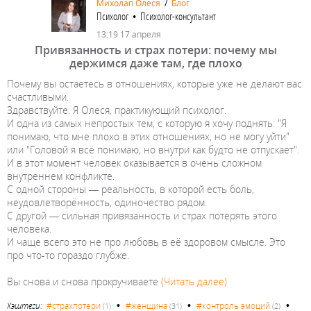
Михолап Олеся
/
Блог
Психолог • Психолог-консультант
13:19 17 апреля
Привязанность и страх потери: почему мы
держимся даже там, где плохо
Почему вы остаетесь в отношениях, которые уже не делают вас
счастливыми.
Здравствуйте. Я Олеся, практикующий психолог.
И одна из самых непростых тем, с которую я хочу поднять: "Я
понимаю, что мне плохо в этих отношениях, но не могу уйти"
или "Головой я всё понимаю, но внутри как будто не отпускает".
И в этот момент человек оказывается в очень сложном
внутреннем конфликте.
С одной стороны — реальность, в которой есть боль,
неудовлетворённость, одиночество рядом.
С другой — сильная привязанность и страх потерять этого
человека.
И чаще всего это не про любовь в её здоровом смысле. Это
про что-то гораздо глубже.
Вы снова и снова прокручиваете
(Читать далее)
•
•
•
Хэштеги:
#страхпотери
#женщина
#контроль эмоций
(1)
(31)
(2)