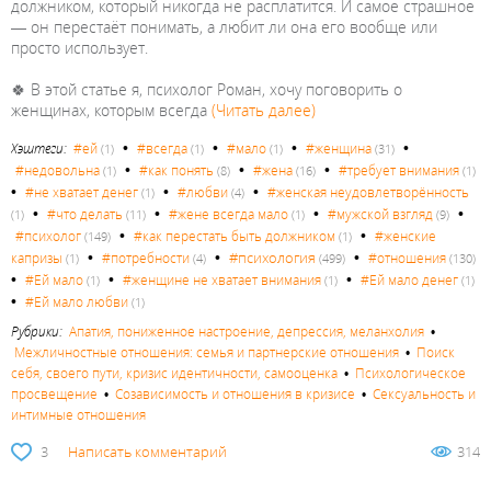
должником, который никогда не расплатится. И самое страшное
— он перестаёт понимать, а любит ли она его вообще или
просто использует.
🍀 В этой статье я, психолог Роман, хочу поговорить о
женщинах, которым всегда
(Читать далее)
•
•
•
•
Хэштеги:
#ей
#всегда
#мало
#женщина
(1)
(1)
(1)
(31)
•
•
•
#недовольна
#как понять
#жена
#требует внимания
(1)
(8)
(16)
(1)
•
•
•
#не хватает денег
#любви
#женская неудовлетворённость
(1)
(4)
•
•
•
•
#что делать
#жене всегда мало
#мужской взгляд
(1)
(11)
(1)
(9)
•
•
#психолог
#как перестать быть должником
#женские
(149)
(1)
•
•
•
#психология
капризы
#потребности
#отношения
(1)
(4)
(499)
(130)
•
•
•
#Ей мало
#женщине не хватает внимания
#Ей мало денег
(1)
(1)
(1)
•
#Ей мало любви
(1)
Рубрики:
Апатия, пониженное настроение, депрессия, меланхолия
•
Межличностные отношения: семья и партнерские отношения
•
Поиск
себя, своего пути, кризис идентичности, самооценка
•
Психологическое
просвещение
•
Созависимость и отношения в кризисе
•
Сексуальность и
интимные отношения
3
Написать комментарий
314