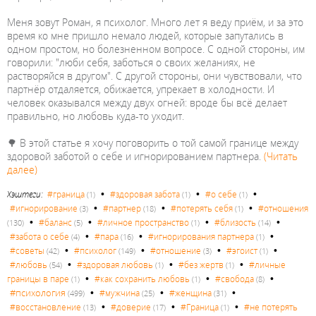
Меня зовут Роман, я психолог. Много лет я веду приём, и за это
время ко мне пришло немало людей, которые запутались в
одном простом, но болезненном вопросе. С одной стороны, им
говорили: "люби себя, заботься о своих желаниях, не
растворяйся в другом". С другой стороны, они чувствовали, что
партнёр отдаляется, обижается, упрекает в холодности. И
человек оказывался между двух огней: вроде бы всё делает
правильно, но любовь куда-то уходит.
🌳 В этой статье я хочу поговорить о той самой границе между
здоровой заботой о себе и игнорированием партнера.
(Читать
далее)
•
•
•
Хэштеги:
#граница
#здоровая забота
#о себе
(1)
(1)
(1)
•
•
•
#игнорирование
#партнер
#потерять себя
#отношения
(3)
(18)
(1)
•
•
•
•
#баланс
#личное пространство
#близость
(130)
(5)
(1)
(14)
•
•
•
#забота о себе
#пара
#игнорирования партнера
(4)
(16)
(1)
•
•
•
•
#советы
#психолог
#отношение
#эгоист
(42)
(149)
(3)
(1)
•
•
•
#любовь
#здоровая любовь
#без жертв
#личные
(54)
(1)
(1)
•
•
•
границы в паре
#как сохранить любовь
#свобода
(1)
(1)
(8)
•
•
•
#психология
#мужчина
#женщина
(499)
(25)
(31)
•
•
•
#восстановление
#доверие
#Граница
#не потерять
(13)
(17)
(1)