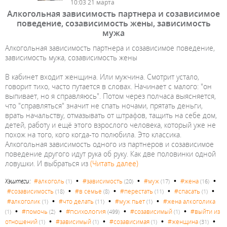
10:03 21 марта
Алкогольная зависимость партнера и созависимое
поведение, созависимость жены, зависимость
мужа
Алкогольная зависимость партнера и созависимое поведение,
зависимость мужа, созависимость жены
В кабинет входит женщина. Или мужчина. Смотрит устало,
говорит тихо, часто путается в словах. Начинает с малого: "он
выпивает, но я справляюсь". Потом через полчаса выясняется,
что "справляться" значит не спать ночами, прятать деньги,
врать начальству, отмазывать от штрафов, тащить на себе дом,
детей, работу и ещё этого взрослого человека, который уже не
похож на того, кого когда-то полюбила. Это классика.
Алкогольная зависимость одного из партнеров и созависимое
поведение другого идут рука об руку. Как две половинки одной
ловушки. И выбраться из
(Читать далее)
•
•
•
•
Хэштеги:
#алкоголь
#зависимость
#муж
#жена
(1)
(20)
(17)
(16)
•
•
•
•
#созависимость
#в семье
#перестать
#спасать
(18)
(8)
(11)
(1)
•
•
•
#алкоголик
#что делать
#муж пьет
#жена алкоголика
(1)
(11)
(1)
•
•
•
•
#психология
#помочь
#созависимый
#выйти из
(1)
(2)
(499)
(1)
•
•
•
•
отношений
#зависимый
#созависимая
#женщина
(1)
(1)
(1)
(31)