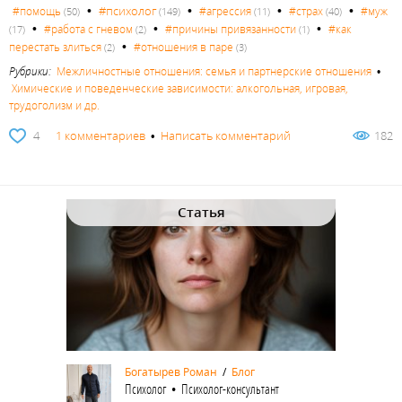
•
•
•
•
#психолог
#помощь
#агрессия
#страх
#муж
(50)
(149)
(11)
(40)
•
•
•
#работа с гневом
#причины привязанности
#как
(17)
(2)
(1)
•
перестать злиться
#отношения в паре
(2)
(3)
Рубрики:
Межличностные отношения: семья и партнерские отношения
•
Химические и поведенческие зависимости: алкогольная, игровая,
трудоголизм и др.
4
1 комментариев
•
Написать комментарий
182
Статья
Богатырев Роман
/
Блог
Психолог • Психолог-консультант