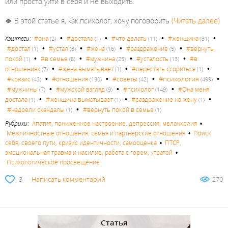
или просто уйти в себя и не выходить.
🍀 В этой статье я, как психолог, хочу поговорить
(Читать далее)
•
•
•
•
Хэштеги:
#она
#достала
#что делать
#женщина
(2)
(1)
(11)
(31)
•
•
•
•
#достал
#устал
#жена
#раздражение
#вернуть
(1)
(3)
(16)
(5)
•
•
•
•
покой
#в семье
#мужчина
#усталость
#в
(1)
(8)
(25)
(13)
•
•
•
отношениях
#жена выматывает
#перестать ссориться
(7)
(1)
(1)
•
•
•
•
#психология
#кризис
#отношения
#советы
(43)
(130)
(42)
(499)
•
•
•
#мужчины
#мужской взгляд
#психолог
#Она меня
(7)
(9)
(149)
•
•
•
достала
#женщина выматывает
#раздражение на жену
(1)
(1)
(1)
•
#надоели скандалы
#вернуть покой в семье
(1)
(1)
Рубрики:
Апатия, пониженное настроение, депрессия, меланхолия
•
Межличностные отношения: семья и партнерские отношения
•
Поиск
себя, своего пути, кризис идентичности, самооценка
•
ПТСР,
эмоциональная травма и насилие, работа с горем, утратой
•
Психологическое просвещение
3
Написать комментарий
270
Статья