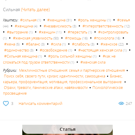
Сильная
(Читать далее)
•
•
•
Хэштеги:
#сильная
#женщина
#роль женщины
#семья
(1)
(31)
(1)
•
•
•
#женщина
#независимость
#гиперответственность
(44)
(4)
(3)
(12)
•
•
•
•
#выгорание
#женщин
#перестать
#контролировать
(1)
(11)
(1)
•
•
•
•
#женская уязвимость
#помощь
#психолога
(1)
(50)
(16)
(16)
•
•
•
•
•
#жена
#баланс
#сила
#слабость
#женское
(5)
(3)
(1)
(3)
(22)
•
•
•
#одиночество
#освобождение
#настоящая женская сила
(3)
(1)
(1)
•
•
#Сильная женщина
#роль сильной женщины
#как не
(1)
(1)
•
сломаться под грузом ответственности
#женская сила
(1)
Рубрики:
Межличностные отношения: семья и партнерские отношения
•
Поиск себя, своего пути, кризис идентичности, самооценка
•
Бизнес,
карьера, профориентация, мотивация, профессиональное выгорание
•
Страхи, тревоги, панические атаки, навязчивости
•
Психологическое
просвещение
3
Написать комментарий
247
Статья