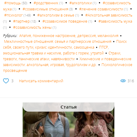
•
•
•
#помощь
#родственник
#алкоголики
#созависимость
(50)
(1)
(1)
•
•
•
мужа
#созависимые отношения
#лечение созависимости
(1)
(3)
(1)
•
•
#психолог
#алкоголизм в семье
#Алкогольная зависимость
(149)
(1)
•
•
•
#партнер
#созависимое поведение
#зависимость мужа
(1)
(18)
(1)
•
#созависимость жены
(1)
(1)
Рубрики:
Апатия, пониженное настроение, депрессия, меланхолия
•
Межличностные отношения: семья и партнерские отношения
•
Поиск
себя, своего пути, кризис идентичности, самооценка
•
ПТСР,
эмоциональная травма и насилие, работа с горем, утратой
•
Страхи,
тревоги, панические атаки, навязчивости
•
Химические и поведенческие
зависимости: алкогольная, игровая, трудоголизм и др.
•
Психологическое
просвещение
3
Написать комментарий
316
Статья