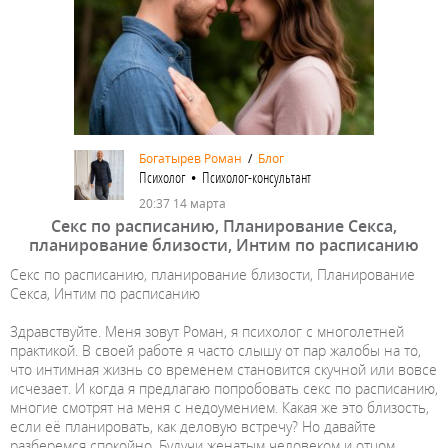
Богатырев Роман
/
Блог
Психолог • Психолог-консультант
20:37 14 марта
Секс по расписанию, Планирование Секса,
планирование близости, Интим по расписанию
Секс по расписанию, планирование близости, Планирование
Секса, Интим по расписанию
Здравствуйте. Меня зовут Роман, я психолог с многолетней
практикой. В своей работе я часто слышу от пар жалобы на то,
что интимная жизнь со временем становится скучной или вовсе
исчезает. И когда я предлагаю попробовать секс по расписанию,
многие смотрят на меня с недоумением. Какая же это близость,
если её планировать, как деловую встречу? Но давайте
разберемся спокойно. Будучи женатым человеком и отцом