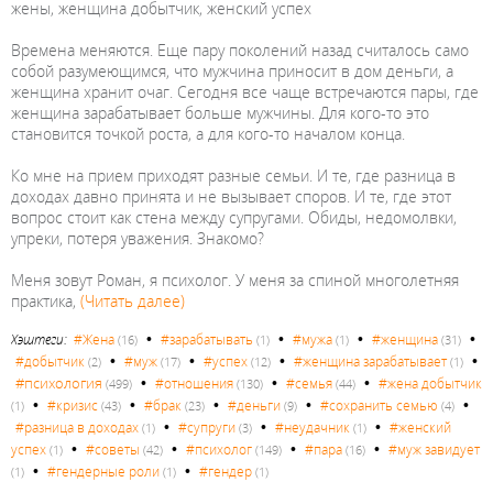
жены, женщина добытчик, женский успех
Времена меняются. Еще пару поколений назад считалось само
собой разумеющимся, что мужчина приносит в дом деньги, а
женщина хранит очаг. Сегодня все чаще встречаются пары, где
женщина зарабатывает больше мужчины. Для кого-то это
становится точкой роста, а для кого-то началом конца.
Ко мне на прием приходят разные семьи. И те, где разница в
доходах давно принята и не вызывает споров. И те, где этот
вопрос стоит как стена между супругами. Обиды, недомолвки,
упреки, потеря уважения. Знакомо?
Меня зовут Роман, я психолог. У меня за спиной многолетняя
практика,
(Читать далее)
•
•
•
•
Хэштеги:
#Жена
#зарабатывать
#мужа
#женщина
(16)
(1)
(1)
(31)
•
•
•
•
#добытчик
#муж
#успех
#женщина зарабатывает
(2)
(17)
(12)
(1)
•
•
•
#психология
#отношения
#семья
#жена добытчик
(499)
(130)
(44)
•
•
•
•
•
#кризис
#брак
#деньги
#сохранить семью
(1)
(43)
(23)
(9)
(4)
•
•
•
#разница в доходах
#супруги
#неудачник
#женский
(1)
(3)
(1)
•
•
•
•
успех
#советы
#психолог
#пара
#муж завидует
(1)
(42)
(149)
(16)
•
•
#гендерные роли
#гендер
(1)
(1)
(1)