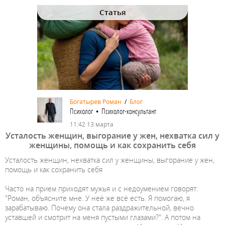
Статья
Богатырев Роман
/
Блог
Психолог • Психолог-консультант
11:42 13 марта
Усталость женщин, выгорание у жен, нехватка сил у
женщины, помощь и как сохранить себя
Усталость женщин, нехватка сил у женщины, выгорание у жен,
помощь и как сохранить себя
Часто на прием приходят мужья и с недоумением говорят:
"Роман, объясните мне. У неё же всё есть. Я помогаю, я
зарабатываю. Почему она стала раздражительной, вечно
уставшей и смотрит на меня пустыми глазами?". А потом на