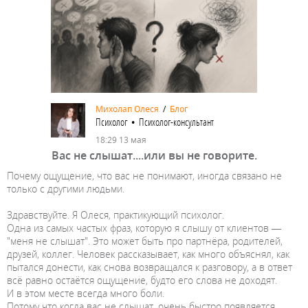
Михолап Олеся
/
Блог
Психолог • Психолог-консультант
18:29 13 мая
Вас не слышат....или вы не говорите.
Почему ощущение, что вас не понимают, иногда связано не
только с другими людьми.
Здравствуйте. Я Олеся, практикующий психолог.
Одна из самых частых фраз, которую я слышу от клиентов —
"меня не слышат". Это может быть про партнёра, родителей,
друзей, коллег. Человек рассказывает, как много объяснял, как
пытался донести, как снова возвращался к разговору, а в ответ
всё равно остаётся ощущение, будто его слова не доходят.
И в этом месте всегда много боли.
Потому что когда вас не слышат, очень быстро появляется