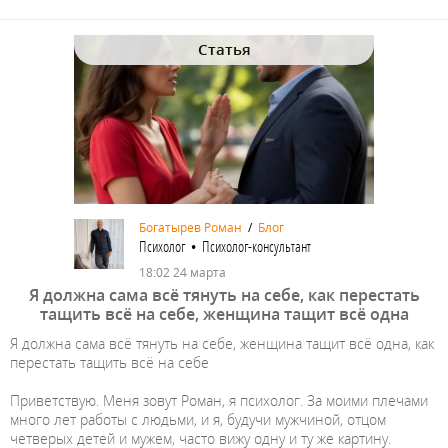
Статья
Богатырев Роман
/
Блог
Психолог • Психолог-консультант
18:02 24 марта
Я должна сама всё тянуть на себе, как перестать
тащить всё на себе, женщина тащит всё одна
Я должна сама всё тянуть на себе, женщина тащит всё одна, как
перестать тащить всё на себе
Приветствую. Меня зовут Роман, я психолог. За моими плечами
много лет работы с людьми, и я, будучи мужчиной, отцом
четверых детей и мужем, часто вижу одну и ту же картину.