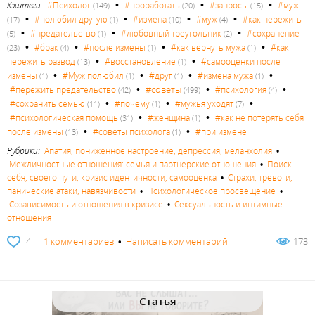
•
•
•
Хэштеги:
#Психолог
#проработать
#запросы
#муж
(149)
(20)
(15)
•
•
•
•
#полюбил другую
#измена
#муж
#как пережить
(17)
(1)
(10)
(4)
•
•
•
#предательство
#любовный треугольник
#сохранение
(5)
(1)
(2)
•
•
•
•
#брак
#после измены
#как вернуть мужа
#как
(23)
(4)
(1)
(1)
•
•
пережить развод
#восстановление
#самооценки после
(13)
(1)
•
•
•
•
измены
#Муж полюбил
#друг
#измена мужа
(1)
(1)
(1)
(1)
•
•
•
#советы
#пережить предательство
#психология
(42)
(499)
(4)
•
•
•
#сохранить семью
#почему
#мужья уходят
(11)
(1)
(7)
•
•
#психологическая помощь
#женщина
#как не потерять себя
(31)
(1)
•
•
после измены
#советы психолога
#при измене
(13)
(1)
Рубрики:
Апатия, пониженное настроение, депрессия, меланхолия
•
Межличностные отношения: семья и партнерские отношения
•
Поиск
себя, своего пути, кризис идентичности, самооценка
•
Страхи, тревоги,
панические атаки, навязчивости
•
Психологическое просвещение
•
Созависимость и отношения в кризисе
•
Сексуальность и интимные
отношения
4
1 комментариев
•
Написать комментарий
173
Статья