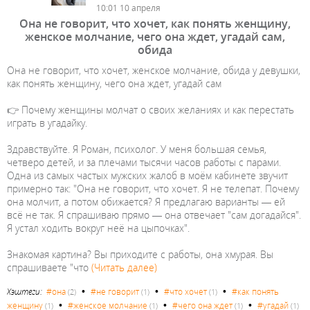
10:01 10 апреля
Она не говорит, что хочет, как понять женщину,
женское молчание, чего она ждет, угадай сам,
обида
Она не говорит, что хочет, женское молчание, обида у девушки,
как понять женщину, чего она ждет, угадай сам
👉 Почему женщины молчат о своих желаниях и как перестать
играть в угадайку.
Здравствуйте. Я Роман, психолог. У меня большая семья,
четверо детей, и за плечами тысячи часов работы с парами.
Одна из самых частых мужских жалоб в моём кабинете звучит
примерно так: "Она не говорит, что хочет. Я не телепат. Почему
она молчит, а потом обижается? Я предлагаю варианты — ей
всё не так. Я спрашиваю прямо — она отвечает "сам догадайся".
Я устал ходить вокруг неё на цыпочках".
Знакомая картина? Вы приходите с работы, она хмурая. Вы
спрашиваете "что
(Читать далее)
•
•
•
Хэштеги:
#она
#не говорит
#что хочет
#как понять
(2)
(1)
(1)
•
•
•
женщину
#женское молчание
#чего она ждет
#угадай
(1)
(1)
(1)
(1)