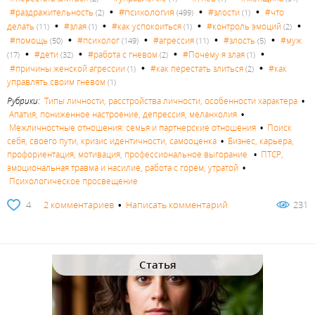
•
•
•
#психология
#раздражительность
#злости
#что
(2)
(499)
(1)
•
•
•
•
делать
#злая
#как успокоиться
#контроль эмоций
(11)
(1)
(1)
(2)
•
•
•
•
#помощь
#психолог
#агрессия
#злость
#муж
(50)
(149)
(11)
(5)
•
•
•
•
#дети
#работа с гневом
#Почему я злая
(17)
(32)
(2)
(1)
•
•
#причины женской агрессии
#как перестать злиться
#как
(1)
(2)
управлять своим гневом
(1)
Рубрики:
Типы личности, расстройства личности, особенности характера
•
Апатия, пониженное настроение, депрессия, меланхолия
•
Межличностные отношения: семья и партнерские отношения
•
Поиск
себя, своего пути, кризис идентичности, самооценка
•
Бизнес, карьера,
профориентация, мотивация, профессиональное выгорание
•
ПТСР,
эмоциональная травма и насилие, работа с горем, утратой
•
Психологическое просвещение
4
2 комментариев
•
Написать комментарий
231
Статья