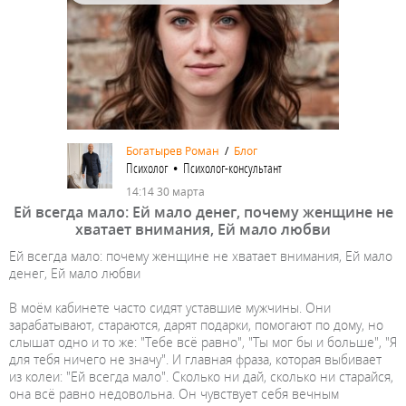
Богатырев Роман
/
Блог
Психолог • Психолог-консультант
14:14 30 марта
Ей всегда мало: Ей мало денег, почему женщине не
хватает внимания, Ей мало любви
Ей всегда мало: почему женщине не хватает внимания, Ей мало
денег, Ей мало любви
В моём кабинете часто сидят уставшие мужчины. Они
зарабатывают, стараются, дарят подарки, помогают по дому, но
слышат одно и то же: "Тебе всё равно", "Ты мог бы и больше", "Я
для тебя ничего не значу". И главная фраза, которая выбивает
из колеи: "Ей всегда мало". Сколько ни дай, сколько ни старайся,
она всё равно недовольна. Он чувствует себя вечным