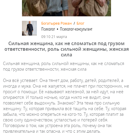
Богатырев Роман
/
Блог
Психолог • Психолог-консультант
09:10 21 марта
Сильная женщина, как не сломаться под грузом
ответственности, роль сильной женщины, женская
сила
Сильная женщина, роль сильной женщины, как не сломаться
под грузом ответственности, женская сила
Она всё успевает. Она тянет дом, работу, детей, родителей, а
иногда и мужа. Она не жалуется, не плачет при посторонних, не
просит о помощи. Её называют железной, за ней идут, на неё
опираются. И только ночью, когда никто не видит, она
позволяет себе выдохнуть. Знакомо? Эта тема про сильную
женщину. Ту, которая привыкла всё тащить на себе. Ту, которая
забыла, что можно опереться на кого-то. Ту, которая платит за
свою силу одиночеством, усталостью и потерей себя.
Поговорим о том, как устроена эта роль, почему она так
привлекательна и так опасна, и что с этим делать.