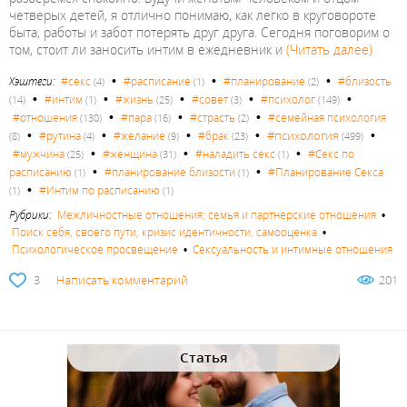
четверых детей, я отлично понимаю, как легко в круговороте
быта, работы и забот потерять друг друга. Сегодня поговорим о
том, стоит ли заносить интим в ежедневник и
(Читать далее)
•
•
•
Хэштеги:
#секс
#расписание
#планирование
#близость
(4)
(1)
(2)
•
•
•
•
•
#интим
#жизнь
#совет
#психолог
(14)
(1)
(25)
(3)
(149)
•
•
•
#отношения
#пара
#страсть
#семейная психология
(130)
(16)
(2)
•
•
•
•
•
#психология
#рутина
#желание
#брак
(8)
(4)
(9)
(23)
(499)
•
•
•
#мужчина
#женщина
#наладить секс
#Секс по
(25)
(31)
(1)
•
•
расписанию
#планирование близости
#Планирование Секса
(1)
(1)
•
#Интим по расписанию
(1)
(1)
Рубрики:
Межличностные отношения: семья и партнерские отношения
•
Поиск себя, своего пути, кризис идентичности, самооценка
•
Психологическое просвещение
•
Сексуальность и интимные отношения
3
Написать комментарий
201
Статья