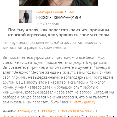
Богатырев Роман
/
Блог
Психолог • Психолог-консультант
11:57 3 апреля
Почему я злая, как перестать злиться, причины
женской агрессии, как управлять своим гневом
Почему я злая, причины женской агрессии, как перестать
злиться, как управлять своим гневом
Вы просыпаетесь утром уже с чувством, что всё бесит. Муж
сказал не то, дети шумят, кошка не так мяукнула. Внутри кипит.
Вы срываетесь, кричите, а потом плачете и думаете: "почему я
злая"? Знакомо? Многие женщины живут с этим годами, считая
себя плохими, невыдержанными, неблагодарными. Но правда в
другом. Ваша злость это не характер, а симптом. Я психолог
Роман, у меня четверо детей и большой опыт работы с
женщинами, которые задавали себе этот же вопрос. Сегодня мы
разберем, откуда берется женская агрессия, что она пытается
вам сказать и как перестать быть "злой
(Читать далее)
•
•
•
Хэштеги:
#почему
#я злая
#женская агрессия
(11)
(1)
(1)
•
•
•
•
#перестать злиться
#управление
#гнев
#женщина
(2)
(1)
(7)
(31)