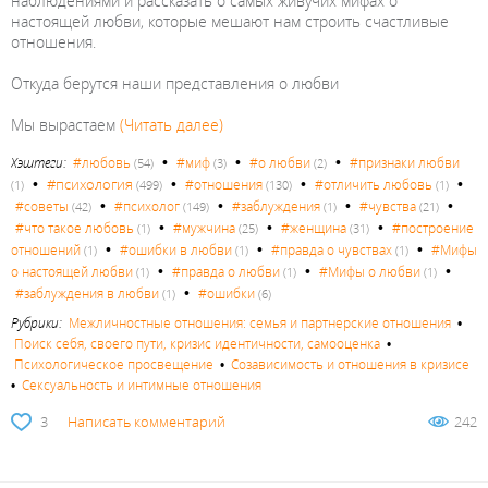
наблюдениями и рассказать о самых живучих мифах о
настоящей любви, которые мешают нам строить счастливые
отношения.
Откуда берутся наши представления о любви
Мы вырастаем
(Читать далее)
•
•
•
Хэштеги:
#любовь
#миф
#о любви
#признаки любви
(54)
(3)
(2)
•
•
•
•
#психология
#отношения
#отличить любовь
(1)
(499)
(130)
(1)
•
•
•
•
#советы
#психолог
#заблуждения
#чувства
(42)
(149)
(1)
(21)
•
•
•
#что такое любовь
#мужчина
#женщина
#построение
(1)
(25)
(31)
•
•
•
отношений
#ошибки в любви
#правда о чувствах
#Мифы
(1)
(1)
(1)
•
•
•
о настоящей любви
#правда о любви
#Мифы о любви
(1)
(1)
(1)
•
#заблуждения в любви
#ошибки
(1)
(6)
Рубрики:
Межличностные отношения: семья и партнерские отношения
•
Поиск себя, своего пути, кризис идентичности, самооценка
•
Психологическое просвещение
•
Созависимость и отношения в кризисе
•
Сексуальность и интимные отношения
3
Написать комментарий
242