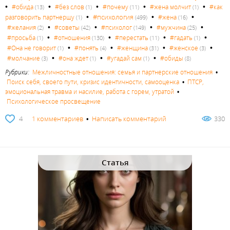
•
•
•
•
•
#обида
#без слов
#почему
#жена молчит
#как
(13)
(1)
(11)
(1)
•
•
•
#психология
разговорить партнершу
#жена
(1)
(499)
(16)
•
•
•
•
#желания
#советы
#психолог
#мужчина
(2)
(42)
(149)
(25)
•
•
•
•
#просьба
#отношения
#перестать
#гадать
(1)
(130)
(11)
(1)
•
•
•
•
#Она не говорит
#понять
#женщина
#женское
(1)
(4)
(31)
(3)
•
•
•
#молчание
#она ждет
#угадай сам
#обиды
(3)
(1)
(1)
(8)
Рубрики:
Межличностные отношения: семья и партнерские отношения
•
Поиск себя, своего пути, кризис идентичности, самооценка
•
ПТСР,
эмоциональная травма и насилие, работа с горем, утратой
•
Психологическое просвещение
4
1 комментариев
•
Написать комментарий
330
Статья