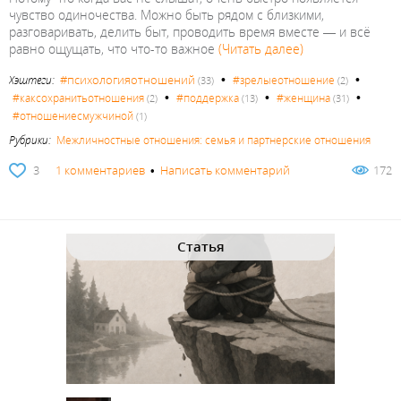
чувство одиночества. Можно быть рядом с близкими,
разговаривать, делить быт, проводить время вместе — и всё
равно ощущать, что что-то важное
(Читать далее)
•
•
#психологияотношений
Хэштеги:
#зрелыеотношение
(33)
(2)
•
•
•
#каксохранитьотношения
#поддержка
#женщина
(2)
(13)
(31)
#отношениесмужчиной
(1)
Рубрики:
Межличностные отношения: семья и партнерские отношения
3
1 комментариев
•
Написать комментарий
172
Статья