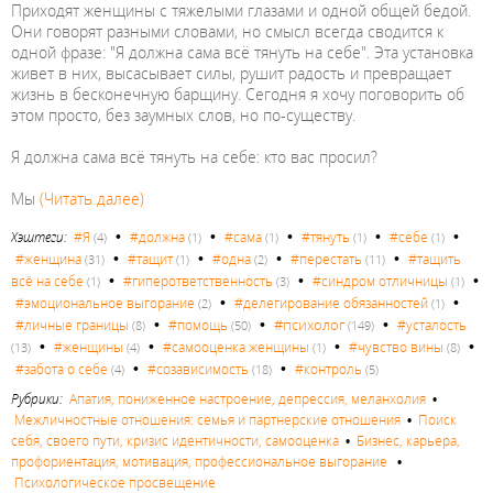
Приходят женщины с тяжелыми глазами и одной общей бедой.
Они говорят разными словами, но смысл всегда сводится к
одной фразе: "Я должна сама всё тянуть на себе". Эта установка
живет в них, высасывает силы, рушит радость и превращает
жизнь в бесконечную барщину. Сегодня я хочу поговорить об
этом просто, без заумных слов, но по-существу.
Я должна сама всё тянуть на себе: кто вас просил?
Мы
(Читать далее)
•
•
•
•
•
Хэштеги:
#Я
#должна
#сама
#тянуть
#себе
(4)
(1)
(1)
(1)
(1)
•
•
•
•
#женщина
#тащит
#одна
#перестать
#тащить
(31)
(1)
(2)
(11)
•
•
•
всё на себе
#гиперответственность
#синдром отличницы
(1)
(3)
(1)
•
•
#эмоциональное выгорание
#делегирование обязанностей
(2)
(1)
•
•
•
#психолог
#личные границы
#помощь
#усталость
(8)
(50)
(149)
•
•
•
•
#женщины
#самооценка женщины
#чувство вины
(13)
(4)
(1)
(8)
•
•
#забота о себе
#созависимость
#контроль
(4)
(18)
(5)
Рубрики:
Апатия, пониженное настроение, депрессия, меланхолия
•
Межличностные отношения: семья и партнерские отношения
•
Поиск
себя, своего пути, кризис идентичности, самооценка
•
Бизнес, карьера,
профориентация, мотивация, профессиональное выгорание
•
Психологическое просвещение