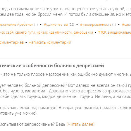
а ведь на самом деле я хочу жить полноценно, хочу быть нужной, л
ем два года, но он бросил меня. И потом были отношения, но и эт
•
•
•
#сам
нежеланныйребенок
#одиночество
#изолированность
(1)
(22)
(1)
иск себя, своего пути, кризис идентичности, самооценка
•
ПТСР, эмоциональная
комментариев
•
Написать комментарий
гические особенности больных депрессией
 - это не только плохое настроение, как ошибочно думают многие.
вует человек, больной депрессией? Вот далеко не всегда он такой
, без чувств, как автомат. Довольно часто депрессия сопровождается
себе сделать трудно, каждое движение - трудно. Не лень, а на сам
писывая лекарства, помогают. Возвращают эмоции, придают сколько
отовить уже можно).
 испытывают депрессивные? Ведь
(Читать далее)