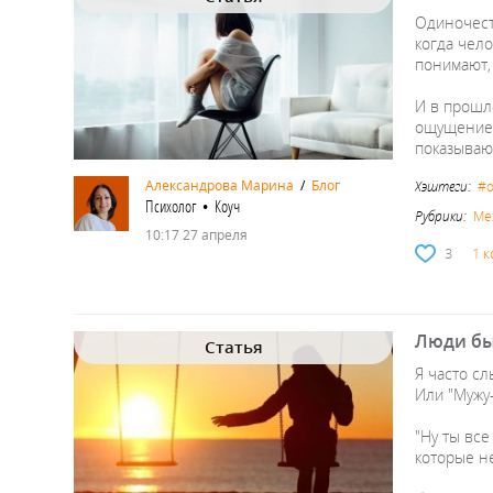
Одиночест
когда чело
понимают,
И в прошл
ощущение ч
показываю
Александрова Марина
/
Блог
Хэштеги:
#о
Психолог • Коуч
Рубрики:
Ме
10:17 27 апреля
3
1 
Люди бы
Статья
Я часто сл
Или "Мужу-
"Ну ты все
которые не