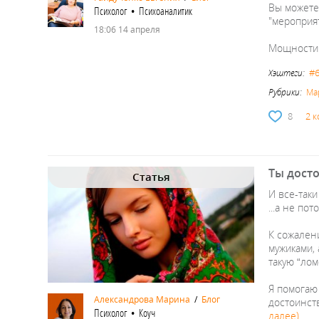
Вы можете
Психолог • Психоаналитик
"мероприят
18:06 14 апреля
Мощности
#6
Хэштеги:
Рубрики:
Ма
8
2 
Ты досто
Статья
И все-таки
...а не по
К сожален
мужиками,
такую “лом
Я помогаю
Александрова Марина
/
Блог
достоинст
Психолог • Коуч
далее)