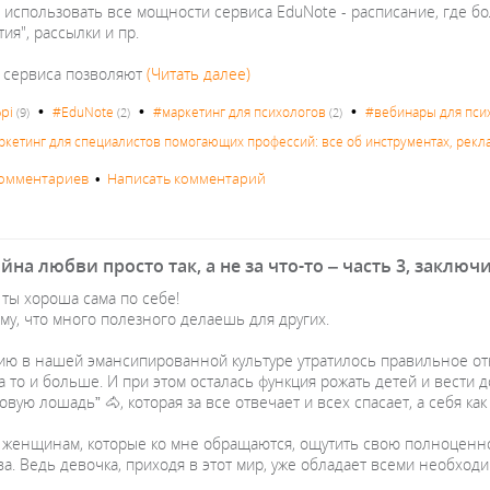
 использовать все мощности сервиса EduNote - расписание, где бо
ия", рассылки и пр.
 сервиса позволяют
(Читать далее)
•
•
•
pi
#EduNote
#маркетинг для психологов
#вебинары для пси
(9)
(2)
(2)
ркетинг для специалистов помогающих профессий: все об инструментах, рекл
комментариев
•
Написать комментарий
йна любви просто так, а не за что-то ‒ часть 3, заключ
 ты хороша сама по себе!
тому, что много полезного делаешь для других.
ию в нашей эмансипированной культуре утратилось правильное от
 а то и больше. И при этом осталась функция рожать детей и вести
овую лошадь” 🐴, которая за все отвечает и всех спасает, а себя ка
 женщинам, которые ко мне обращаются, ощутить свою полноценно
ва. Ведь девочка, приходя в этот мир, уже обладает всеми необхо