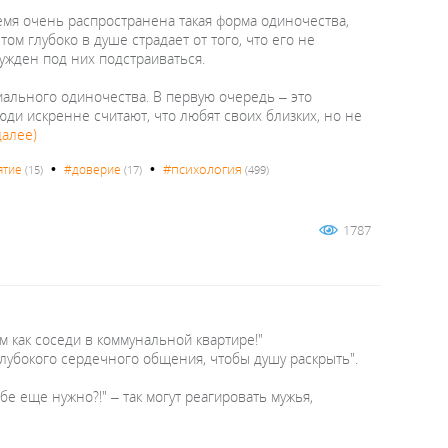
емя очень распространена такая форма одиночества,
том глубоко в душе страдает от того, что его не
ужден под них подстраиваться.
иального одиночества. В первую очередь – это
юди искренне считают, что любят своих близких, но не
далее)
•
•
#психология
ятие
#доверие
(15)
(17)
(499)
1787
м как соседи в коммунальной квартире!"
 глубокого сердечного общения, чтобы душу раскрыть".
бе еще нужно?!" – так могут реагировать мужья,