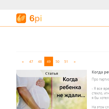
«
47
48
49
50
51
»
Когда ре
Статья
Про партиз
- Я все вр
стекло, иг
я бы хотела
На этом сл