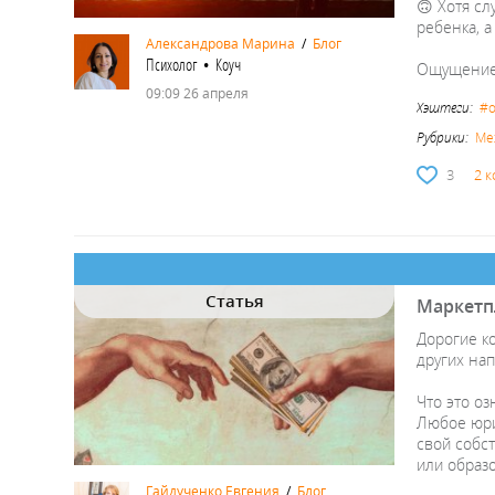
🙃 Хотя сл
ребенка, а
Александрова Марина
/
Блог
Психолог • Коуч
Ощущение 
09:09 26 апреля
Хэштеги:
#о
Рубрики:
Ме
3
2 
Статья
Маркетп
Дорогие ко
других на
Что это оз
Любое юри
свой собс
или образ
Гайдученко Евгения
/
Блог