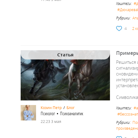
#
Хэштеги:
#Дюкарева
Рубрики:
Ап
4
2 
Примеры
Статья
Решиться 
сигнализи
сновидени
интерпрет
установлен
Символика
Козин Петр
/
Блог
Хэштеги:
#а
Психолог • Психоаналитик
#бессозна
22:23 3 мая
Рубрики:
По
произведени