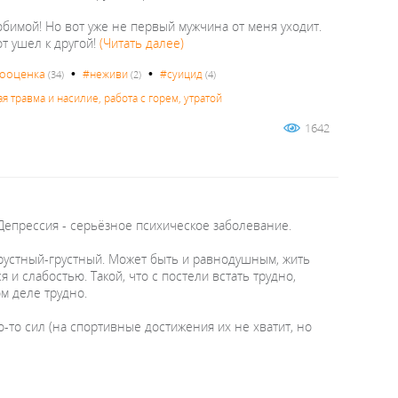
юбимой! Но вот уже не первый мужчина от меня уходит.
от ушел к другой!
(Читать далее)
•
•
ооценка
#неживи
#суицид
(34)
(2)
(4)
 травма и насилие, работа с горем, утратой
1642
 Депрессия - серьёзное психическое заболевание.
 грустный-грустный. Может быть и равнодушным, жить
 и слабостью. Такой, что с постели встать трудно,
ом деле трудно.
-то сил (на спортивные достижения их не хватит, но