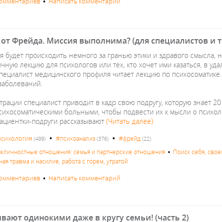
комментариев
•
Написать комментарий
от Фрейда. Миссия выполнима? (для специалистов и те
я будет происходить немного за гранью этики и здравого смысла, н
чную лекцию для психологов или тех, кто хочет ими казаться, в у
специалист медицинского профиля читает лекцию по психосоматике.
 заболеваний.
рации специалист приводит в кадр свою подругу, которую знает 20
психосоматическими больными, чтобы подвести их к мысли о психол
ациентки-подруги рассказывают
(Читать далее)
•
•
психология
#психоанализ
#фрейд
(499)
(376)
(22)
жличностные отношения: семья и партнерские отношения
•
Поиск себя, свое
ая травма и насилие, работа с горем, утратой
комментариев
•
Написать комментарий
вают одинокими даже в кругу семьи! (часть 2)