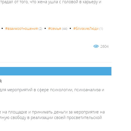
традал от того, что жена ушла с головой в карьеру и
•
•
•
#семья
#взаимоотношения
#близкиеЛюди
(2)
(44)
(1)
2604
й
 для мероприятий в сфере психологии, психоанализа и
е на площадке и принимать деньги за мероприятие на
олную свободу в реализации своей просветительской