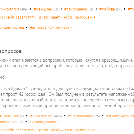
•
•
•
•
психология
#женщина
#самооценка
#любовь
#тр
(499)
(31)
(34)
(54)
иск себя, своего пути, кризис идентичности, самооценка
комментариев
•
Написать комментарий
 вопросов
жизни сталкиваются с вопросами, которые кажутся неразрешимыми.
днозначно решающий все проблемы, и, желательно, предотвраща
мс)
угласа Адамса "Путеводитель для путешествующих автостопом по Га
вет прост: 42 (сорок два). Он был получен в результате напряженн
тот абсолютно точный ответ, становится совершенно неясным вопр
лировать физический принцип неопределенности Гейзенберга
(Чи
•
•
•
#психология
смыслжизни
#психоанализ
#аналитическая
(3)
(499)
(376)
•
опознание
#индивидуация
(30)
(1)
иск себя, своего пути, кризис идентичности, самооценка