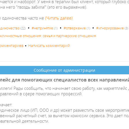
учается и наоборот. У меня в терапии был клиент, который глубоко с
 на него "гвоздь забила!" (это его выражение).
одиночества часто не
(Читать далее)
•
•
•
диночество
#непринятие
#отвержение
#игнорирование
(22)
(1)
(1)
(3)
жличностные отношения: семья и партнерские отношения
комментариев
•
Написать комментарий
Сообщение от администрации
лейс для помогающих специалистов всех направлени
ллеги! Рады сообщить, что начинает свою работу, как маркетплейс
правлений в сфере помогающих профессий.
начает:
дическое лицо (ИП, ООО и др) может разместить свое мероприяти
твенный расчетный счет, за вычетом комиссии сервиса. Это дает п
овательной деятельности.