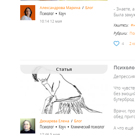
Александрова Марина
/
Блог
- Знаете, 
Психолог • Коуч
Была замуж
10:14 12 мая
Хэштеги:
#
Рубрики:
По
4
2 
Психоло
Статья
Депрессия
Что чувст
без эмоций
бутерброд 
Врачи, про
обед приг
Дюкарева Елена
/
Блог
Психолог • Коуч • Клинический психолог
А что ещё
17:46 5 мая