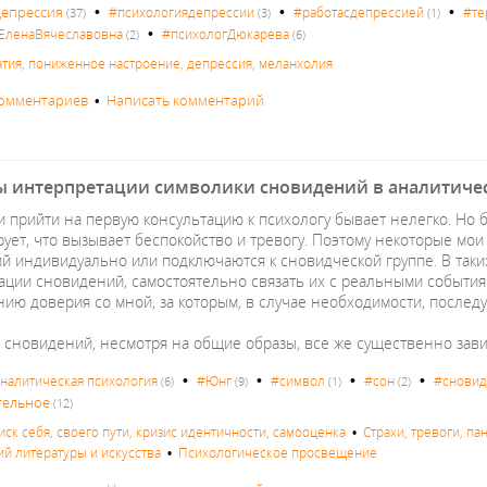
•
•
•
депрессия
#психологиядепрессии
#работасдепрессией
#те
(37)
(3)
(1)
•
ЕленаВячеславовна
#психологДюкарева
(2)
(6)
атия, пониженное настроение, депрессия, меланхолия
комментариев
•
Написать комментарий
 интерпретации символики сновидений в аналитиче
и прийти на первую консультацию к психологу бывает нелегко. Но 
рует, что вызывает беспокойство и тревогу. Поэтому некоторые мо
й индивидуально или подключаются к сновидческой группе. В так
ации сновидений, самостоятельно связать их с реальными события
ию доверия со мной, за которым, в случае необходимости, последу
 сновидений, несмотря на общие образы, все же существенно зави
•
•
•
•
налитическая психология
#Юнг
#символ
#сон
#снови
(6)
(9)
(1)
(2)
тельное
(12)
иск себя, своего пути, кризис идентичности, самооценка
•
Страхи, тревоги, па
й литературы и искусства
•
Психологическое просвещение