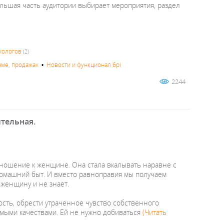
льшая часть аудитории выбирает мероприятия, раздел
хологов
(2)
аме, продажах
•
Новости и функционал 6pi
2244
ительная.
ношение к женщине. Она стала вкалывать наравне с
 домашний быт. И вместо равноправия мы получаем
к женщину и не знает.
сть, обрести утраченное чувство собственного
димыми качествами. Ей не нужно добиваться
(Читать