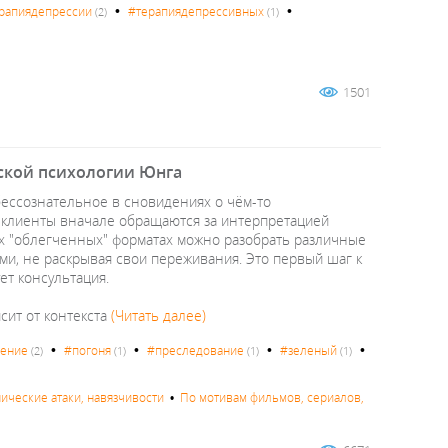
•
•
рапиядепрессии
#терапиядепрессивных
(2)
(1)
1501
ской психологии Юнга
бессознательное в сновидениях о чём-то
и клиенты вначале обращаются за интерпретацией
их "облегченных" форматах можно разобрать различные
ми, не раскрывая свои переживания. Это первый шаг к
ет консультация.
сит от контекста
(Читать далее)
•
•
•
•
дение
#погоня
#преследование
#зеленый
(2)
(1)
(1)
(1)
нические атаки, навязчивости
•
По мотивам фильмов, сериалов,