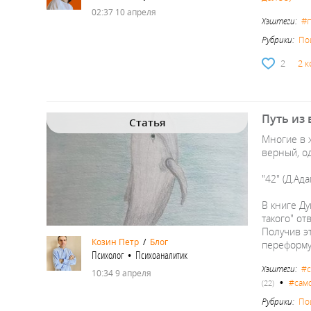
02:37 10 апреля
#
Хэштеги:
Рубрики:
По
2
2 
Путь из
Статья
Многие в 
верный, о
"42" (Д.Ада
В книге Д
такого" от
Получив э
Козин Петр
/
Блог
переформу
Психолог • Психоаналитик
Хэштеги:
#
10:34 9 апреля
•
#сам
(22)
Рубрики:
По