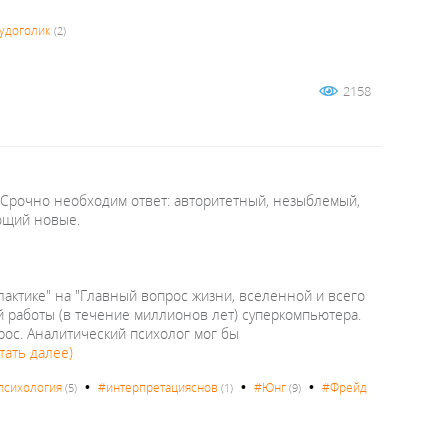
удоголик
(2)
2158
 Срочно необходим ответ: авторитетный, незыблемый,
ющий новые.
лактике" на "Главный вопрос жизни, вселенной и всего
ой работы (в течение миллионов лет) суперкомпьютера.
ос. Аналитический психолог мог бы
тать далее)
•
•
•
психология
#интерпретацияснов
#Юнг
#Фрейд
(5)
(1)
(9)