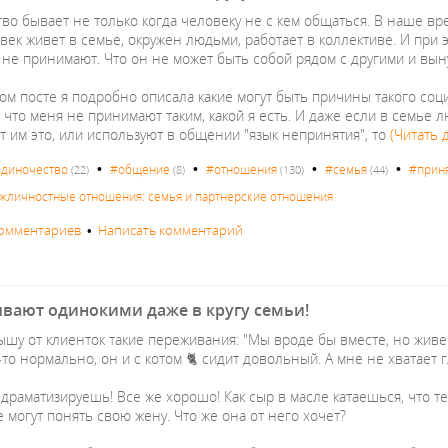
во бывает не только когда человеку не с кем общаться. В наше вр
век живет в семье, окружен людьми, работает в коллективе. И при э
 не принимают. Что он не может быть собой рядом с другими и вын
ом посте я подробно описала какие могут быть причины такого соц
то меня не принимают таким, какой я есть. И даже если в семье л
т им это, или используют в общении "язык непринятия", то
(Читать 
•
•
•
•
диночество
#общение
#отношения
#семья
#прин
(22)
(8)
(130)
(44)
жличностные отношения: семья и партнерские отношения
комментариев
•
Написать комментарий
вают одинокими даже в кругу семьи!
ышу от клиенток такие переживания: "Мы вроде бы вместе, но живе
то нормально, он и с котом 🐈 сидит довольный. А мне не хватает
 драматизируешь! Все же хорошо! Как сыр в масле катаешься, что те
 могут понять свою жену. Что же она от него хочет?