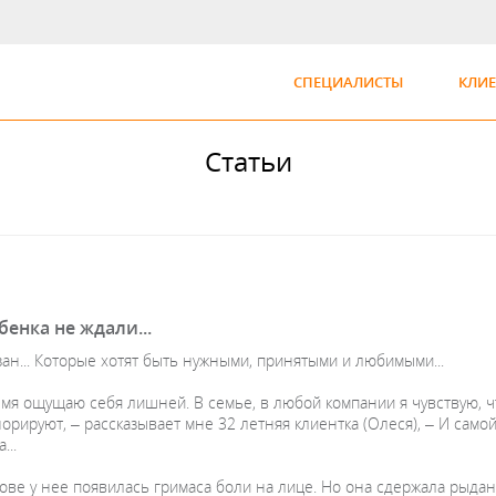
СПЕЦИАЛИСТЫ
КЛИ
Статьи
бенка не ждали...
ан... Которые хотят быть нужными, принятыми и любимыми...
емя ощущаю себя лишней. В семье, в любой компании я чувствую, чт
норируют, – рассказывает мне 32 летняя клиентка (Олеся), – И само
...
ове у нее появилась гримаса боли на лице. Но она сдержала рыдани