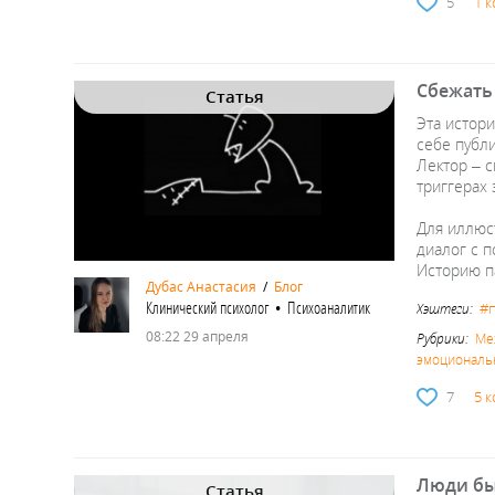
5
1 
Сбежать 
Статья
Эта истори
себе публи
Лектор – 
триггерах
Для иллюст
диалог с 
Историю п
Дубас Анастасия
/
Блог
Клинический психолог • Психоаналитик
#
Хэштеги:
08:22 29 апреля
Рубрики:
Ме
эмоциональн
7
5 
Люди бы
Статья