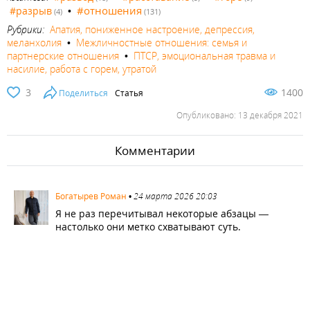
#отношения
#разрыв
•
(4)
(131)
Рубрики:
Апатия, пониженное настроение, депрессия,
меланхолия
•
Межличностные отношения: семья и
партнерские отношения
•
ПТСР, эмоциональная травма и
насилие, работа с горем, утратой
3
1400
Поделиться
Статья
Опубликовано: 13 декабря 2021
Комментарии
2448
Богатырев Роман
•
24 марта 2026 20:03
Я не раз перечитывал некоторые абзацы —
настолько они метко схватывают суть.