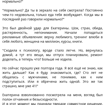
нормально?"
"Нормально? Да ты в зеркало на себя смотрела? Постоянно
чем-то недовольна, только еда тебя возбуждает. Когда мы в
последний раз говорили нормально?"
Это был двойной удар для Екатерины. Шок, страх, обида,
растерянность, непонимание. Начали попадаться
рекламные объявления: верну любимого, тренинг влюби в
себя любого, женщина на миллион, курсы, книги.
"Сходила к психологу, вроде стало легче. Но, вернулась
домой, а тут его вещи, мы отпуск планировали, ремонт
доделать, а теперь что? Больше не ходила.
Но сейчас прошло уже полтора года. Я всё ещё не знаю, как
жить дальше? Как я буду знакомиться, где? Сто лет не
общалась с мужчинами, не понимаю, как к ним
подступиться. Или я обречена жить одной. Это же так
страшно, мне уже 41!"
Екатерина взволнованно посмотрела на меня, взгляд был
полон отчаяния и безысходности.
И в этот момент мы приняли твердое совместное решение,