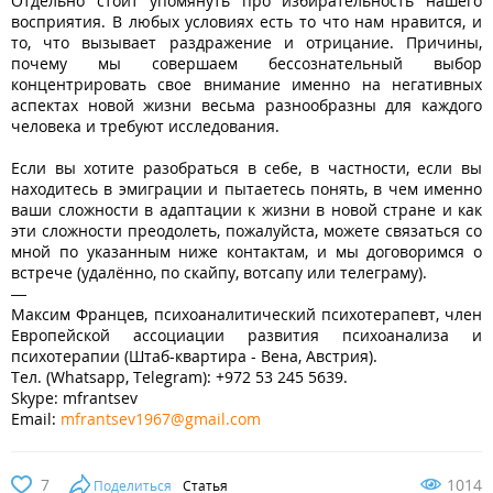
Отдельно стоит упомянуть про избирательность нашего
восприятия. В любых условиях есть то что нам нравится, и
то, что вызывает раздражение и отрицание. Причины,
почему мы совершаем бессознательный выбор
концентрировать свое внимание именно на негативных
аспектах новой жизни весьма разнообразны для каждого
человека и требуют исследования.
Если вы хотите разобраться в себе, в частности, если вы
находитесь в эмиграции и пытаетесь понять, в чем именно
ваши сложности в адаптации к жизни в новой стране и как
эти сложности преодолеть, пожалуйста, можете связаться со
мной по указанным ниже контактам, и мы договоримся о
встрече (удалённо, по скайпу, вотсапу или телеграму).
—
Максим Францев, психоаналитический психотерапевт, член
Европейской ассоциации развития психоанализа и
психотерапии (Штаб-квартира - Вена, Австрия).
Тел. (Whatsapp, Telegram): +972 53 245 5639.
Skype: mfrantsev
Email:
mfrantsev1967@gmail.com
7
1014
Поделиться
Статья