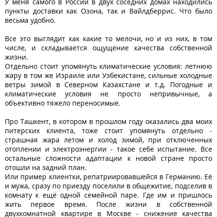
У меня самого в России в двух соседних домах находились
пункты доставки как Озона, так и Вайлдберрис. Что было
весьма удобно.
Все это выглядит как какие то мелочи, но и из них, в том
числе, и складывается ощущение качества собственной
жизни.
Отдельно стоит упомянуть климатические условия: летнюю
жару в том же Израиле или Узбекистане, сильные холодные
ветры зимой в Северном Казахстане и т.д. Погодные и
климатические условия не просто непривычные, а
объективно тяжело переносимые.
Про Ташкент, в котором в прошлом году оказались два моих
питерских клиента, тоже стоит упомянуть отдельно -
страшная жара летом и холод зимой, при отключенных
отоплении и электроэнергии - такое себе испытание. Все
остальные сложности адаптации к новой стране просто
отошли на задний план.
Или пример клиентки, репатриировавшейся в Германию. Её
и мужа, сразу по приезду поселили в общежитие, подселив в
комнату к ещё одной семейной паре. Где им и пришлось
жить первое время. После жизни в собственной
двухкомнатной квартире в Москве - снижение качества