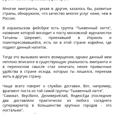
Многие эмигранты, уехав в другие, казалось бы, развитые
страны, обнаружили, что качество многих услуг ниже, чем в
России.
В израильском фейсбуке есть группа “Тыквенный латте”,
название которой восходит к посту московской журналистки
Татьяны Шеремет, приехавший в Израиль и
поинтересовавшейся, есть ли в этой стране кофейни, где
подают данный напиток.
Тогда это вызывало много возмущения, однако данный мем
неплохо вписался в существующую реальность эмигранта и
в переносном смысле стал означать некие привычные
удобства в стране исхода, которых ты лишился, переехав
жить в другую страну.
Чаще всего говорят о службах доставки. Вот, например,
фрагмент поста из той самой группы “Тыквенный латте”.
“Самокат, ВкусВилл, ДеливериКлаб, ЯндексЕда (последние
два доставляли практически из любого соседнего
супермаркета) в большинстве крупных городов - это
ностальжи”.