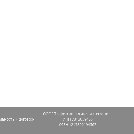
OOO "Профессиональная интеграция"
льность и Договор-
ИНН 7813659466
ОГРН 1217800194567