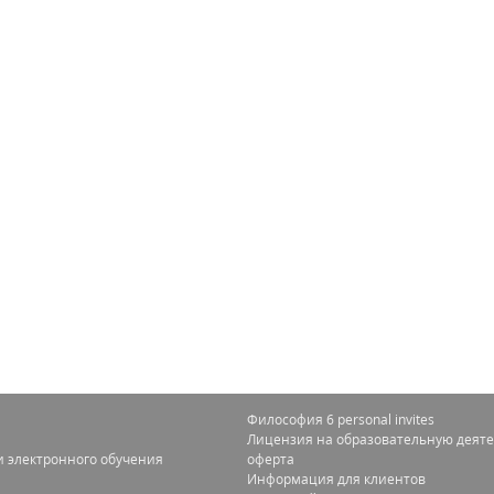
Философия 6 personal invites
Лицензия на образовательную деяте
 электронного обучения
оферта
Информация для клиентов