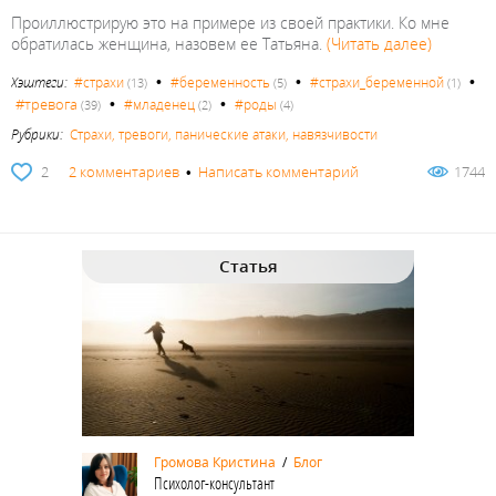
Проиллюстрирую это на примере из своей практики. Ко мне
обратилась женщина, назовем ее Татьяна.
(Читать далее)
•
•
•
Хэштеги:
#страхи
#беременность
#страхи_беременной
(13)
(5)
(1)
•
•
#тревога
#младенец
#роды
(39)
(2)
(4)
Рубрики:
Страхи, тревоги, панические атаки, навязчивости
2
2 комментариев
•
Написать комментарий
1744
Статья
Громова Кристина
/
Блог
Психолог-консультант