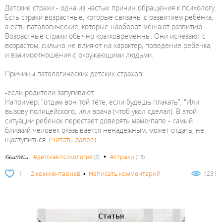
Детские страхи - одна из частых причин обращения к психологу.
Есть страхи возрастные, которые связаны с развитием ребёнка,
а есть патологические, которые наоборот мешают развитию.
Возрастные страхи обычно кратковременны. Они исчезают с
возрастом, сильно не влияют на характер, поведение ребенка,
и взаимоотношения с окружающими людьми.
Причины патологических детских страхов:
-если родители запугивают
Например: "отдам вон той тёте, если будешь плакать", "Или
вызову полицейского, или врача (чтоб укол сделал). В этой
ситуации ребёнок перестаёт доверять маме/папе - самый
близкий человек оказывается ненадежным, может отдать, не
щаступиться.
(Читать далее)
•
#страхи
Хэштеги:
#детская психология
(2)
(13)
1
2 комментариев
•
Написать комментарий
1231
Статья