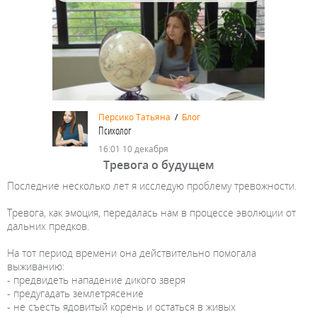
Персико Татьяна
/
Блог
Психолог
16:01 10 декабря
Тревога о будущем
Последние несколько лет я исследую проблему тревожности.
Тревога, как эмоция, передалась нам в процессе эволюции от
дальних предков.
На тот период времени она действительно помогала
выживанию:
- предвидеть нападение дикого зверя
- предугадать землетрясение
- не съесть ядовитый корень и остаться в живых