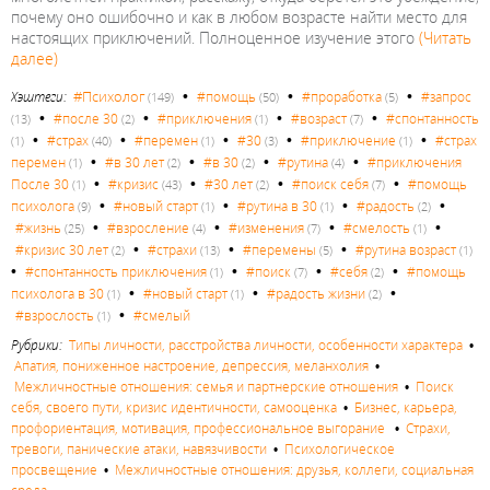
почему оно ошибочно и как в любом возрасте найти место для
настоящих приключений. Полноценное изучение этого
(Читать
далее)
•
•
•
#Психолог
Хэштеги:
#помощь
#проработка
#запрос
(149)
(50)
(5)
•
•
•
•
#после 30
#приключения
#возраст
#спонтанность
(13)
(2)
(1)
(7)
•
•
•
•
•
#страх
#перемен
#30
#приключение
#страх
(1)
(40)
(1)
(3)
(1)
•
•
•
•
перемен
#в 30 лет
#в 30
#рутина
#приключения
(1)
(2)
(2)
(4)
•
•
•
•
После 30
#кризис
#30 лет
#поиск себя
#помощь
(1)
(43)
(2)
(7)
•
•
•
•
психолога
#новый старт
#рутина в 30
#радость
(9)
(1)
(1)
(2)
•
•
•
•
#жизнь
#взросление
#изменения
#смелость
(25)
(4)
(7)
(1)
•
•
•
#кризис 30 лет
#страхи
#перемены
#рутина возраст
(2)
(13)
(5)
(1)
•
•
•
•
#спонтанность приключения
#поиск
#себя
#помощь
(1)
(7)
(2)
•
•
•
психолога в 30
#новый старт
#радость жизни
(1)
(1)
(2)
•
#взрослость
#смелый
(1)
Рубрики:
Типы личности, расстройства личности, особенности характера
•
Апатия, пониженное настроение, депрессия, меланхолия
•
Межличностные отношения: семья и партнерские отношения
•
Поиск
себя, своего пути, кризис идентичности, самооценка
•
Бизнес, карьера,
профориентация, мотивация, профессиональное выгорание
•
Страхи,
тревоги, панические атаки, навязчивости
•
Психологическое
просвещение
•
Межличностные отношения: друзья, коллеги, социальная