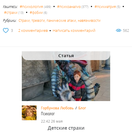
•
•
•
#психология
Хэштеги:
#психоанализ
#психиатрия
(499)
(377)
(5)
•
#страхи
#фобии
(13)
(6)
Рубрики:
Страхи, тревоги, панические атаки, навязчивости
3
2 комментариев
•
Написать комментарий
562
Статья
Горбунова Любовь
/
Блог
Психолог
22:42 26 мая
Детские страхи