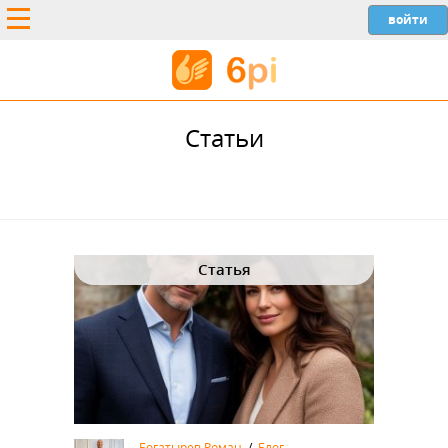
Статьи
Статья
Богатырев Роман
/
Блог