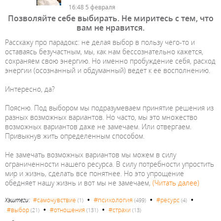
16:48 5 февраля
Позволяйте себе выбирать. Не миритесь с тем, что
вам не нравится.
Расскажу про парадокс: не делая выбор в пользу чего-то и
оставаясь безучастным, мы, как нам бессознательно кажется,
сохраняем свою энергию. Но именно пробуждение себя, расход
энергии (осознанный и обдуманный) ведет к ее восполнению.
Интересно, да?
Поясню. Под выбором мы подразумеваем принятие решения из
разных возможных вариантов. Но часто, мы это множество
возможных вариантов даже не замечаем. Или отвергаем.
Привыкнув жить определенным способом.
Не замечать возможных вариантов мы можем в силу
ограниченности нашего ресурса. В силу потребности упростить
мир и жизнь, сделать все понятнее. Но это упрощение
обедняет нашу жизнь и вот мы не замечаем,
(Читать далее)
•
•
•
#психология
Хэштеги:
#самочувствие
#ресурс
(1)
(499)
(4)
•
•
#выбор
#отношения
#страхи
(21)
(131)
(13)