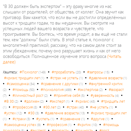
"В 30 должен быть экспертом" – эту фразу многие из нас
слышали от родителей, от общества, от коллег. Она звучит как
приговор. Вам кажется, что если вы не достигли определённых
высот к тридцати годам, то вы неудачник. Вы смотрите на
успешных людей вашего возраста и чувствуете, что
проигрываете. Вы боитесь, что время уходит, а вы ещё не стали
тем, кем "должны" были стать. В этой статье я, психолог с
многолетней практикой, расскажу, что на самом деле стоит за
этим убеждением, почему оно разрушает жизнь и как от него
освободиться. Полноценное изучение этого вопроса
(Читать
далее)
•
•
•
Хэштеги:
#Психолог
#проработать
#запросы
(149)
(20)
(15)
•
•
#кризис тридцати лет
#страх не успеть
#давление возраста
(1)
(1)
(1)
•
•
•
#самооценка
#сравнение с другими
#внутренний критик
(34)
(1)
•
•
•
•
#психология
#помощь
#экспертиза
#возраст
(2)
(50)
(499)
(2)
•
•
•
•
#личностный рост
#принятие себя
#уверенность
(7)
(2)
(5)
(4)
•
•
•
•
#В 30
#должен
#эксперт
#кризис
#тридцать лет
(2)
(2)
(1)
(43)
•
•
•
•
•
#профессия
#30 лет
#страх
#не успеть
(1)
(8)
(2)
(40)
(1)
•
•
•
#успех
#30
#давление возраста
#кризис тридцати лет
(12)
(3)
(13)
•
•
•
•
•
#страхи
#успеть
#сравнение
#другие
(1)
(3)
(1)
(1)
(1)
•
•
•
#самооценка успех
#профессия
#критик
#помощь
(9)
(1)
(10)
•
•
•
•
психолога
#эксперт
#возрасты
#личность
#рост
(5)