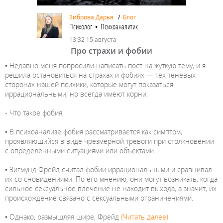
Зиброва Дарья
/
Блог
Психолог • Психоаналитик
13:32 15 августа
Про страхи и фобии
• Недавно меня попросили написать пост на жуткую тему, и я
решила остановиться на страхах и фобиях — тех теневых
сторонах нашей психики, которые могут показаться
иррациональными, но всегда имеют корни.
- Что такое фобия:
• В психоанализе фобия рассматривается как симптом,
проявляющийся в виде чрезмерной тревоги при столкновении
с определёнными ситуациями или объектами.
• Зигмунд Фрейд считал фобии иррациональными и сравнивал
их со сновидениями. По его мнению, они могут возникать, когда
сильное сексуальное влечение не находит выхода, а значит, их
происхождение связано с сексуальными ограничениями.
• Однако, размышляя шире, Фрейд
(Читать далее)