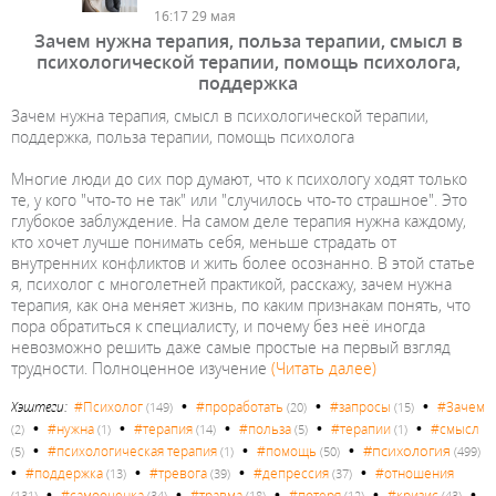
16:17 29 мая
Зачем нужна терапия, польза терапии, смысл в
психологической терапии, помощь психолога,
поддержка
Зачем нужна терапия, смысл в психологической терапии,
поддержка, польза терапии, помощь психолога
Многие люди до сих пор думают, что к психологу ходят только
те, у кого "что-то не так" или "случилось что-то страшное". Это
глубокое заблуждение. На самом деле терапия нужна каждому,
кто хочет лучше понимать себя, меньше страдать от
внутренних конфликтов и жить более осознанно. В этой статье
я, психолог с многолетней практикой, расскажу, зачем нужна
терапия, как она меняет жизнь, по каким признакам понять, что
пора обратиться к специалисту, и почему без неё иногда
невозможно решить даже самые простые на первый взгляд
трудности. Полноценное изучение
(Читать далее)
•
•
•
Хэштеги:
#Психолог
#проработать
#запросы
#Зачем
(149)
(20)
(15)
•
•
•
•
•
#нужна
#терапия
#польза
#терапии
#смысл
(2)
(1)
(14)
(5)
(1)
•
•
•
#психология
#психологическая терапия
#помощь
(5)
(1)
(50)
(499)
•
•
•
•
#поддержка
#тревога
#депрессия
#отношения
(13)
(39)
(37)
•
•
•
•
•
#самооценка
#травма
#потеря
#кризис
(131)
(34)
(18)
(12)
(43)