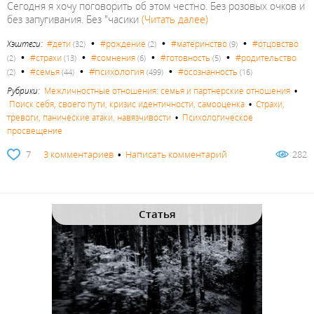
Сегодня я хочу поговорить об этом честно. Без розовых очков и
без запугивания. Без "часики
(Читать далее)
•
•
•
Хэштеги:
#дети
#рождение
#материнство
#отцовство
(32)
(2)
(9)
•
•
•
•
#страхи
#сомнения
#готовность
#родительство
(2)
(13)
(6)
(5)
•
•
•
#психология
#семья
#осознанность
(2)
(44)
(499)
(16)
Рубрики:
Межличностные отношения: семья и партнерские отношения
•
Поиск себя, своего пути, кризис идентичности, самооценка
•
Страхи,
тревоги, панические атаки, навязчивости
•
Психологическое
просвещение
7
3 комментариев
•
Написать комментарий
282
Статья