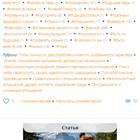
•
•
•
вместе
#кризис в паре
#отношения
#будущее пары
(1)
(3)
(131)
(1)
•
•
•
•
#кризис в семье
#совместимость
#любовь
(1)
(2)
(54)
•
•
•
#привычка
#как понять
#пора расстаться
#признаки
(5)
(8)
(1)
•
•
•
•
здорового союза
#страхи
#отношения
#доверие
(1)
(13)
(17)
(18)
•
•
•
#семья
#партнёр
#жизненные ценности
(1)
(44)
(499)
•
•
•
#психология
#консультация
#психологи
#Есть ли
(9)
(17)
(1)
•
•
•
будущее
#сохранять семью
#сможем ли мы
#быть
(1)
(1)
(1)
•
•
вместе
#кризис
#пара
(43)
(16)
Рубрики:
Типы личности, расстройства личности, особенности характера
•
Апатия, пониженное настроение, депрессия, меланхолия
•
Межличностные отношения: семья и партнерские отношения
•
Поиск
себя, своего пути, кризис идентичности, самооценка
•
Психологическое
просвещение
•
Созависимость и отношения в кризисе
•
Межличностные
отношения: друзья, коллеги, социальная среда
•
Сексуальность и
интимные отношения
3
1 комментариев
•
Написать комментарий
79
Статья