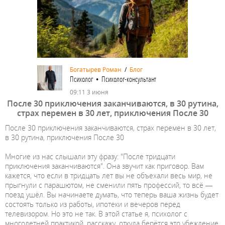
Богатырев Роман
/
Блог
Психолог • Психолог-консультант
09:11 3 июня
После 30 приключения заканчиваются, в 30 рутина,
страх перемен в 30 лет, приключения После 30
После 30 приключения заканчиваются, страх перемен в 30 лет,
в 30 рутина, приключения После 30
Многие из нас слышали эту фразу: "После тридцати
приключения заканчиваются". Она звучит как приговор. Вам
кажется, что если в тридцать лет вы не объехали весь мир, не
прыгнули с парашютом, не сменили пять профессий, то всё —
поезд ушёл. Вы начинаете думать, что теперь ваша жизнь будет
состоять только из работы, ипотеки и вечеров перед
телевизором. Но это не так. В этой статье я, психолог с
многолетней практикой, расскажу, откуда берётся это убеждение,