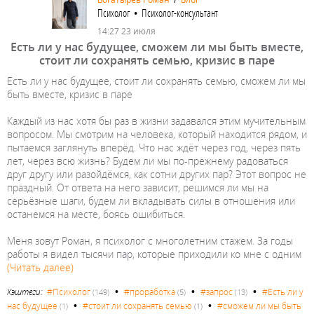
Психолог • Психолог-консультант
14:27 23 июля
Есть ли у нас будущее, сможем ли мы быть вместе,
стоит ли сохранять семью, кризис в паре
Есть ли у нас будущее, стоит ли сохранять семью, сможем ли мы
быть вместе, кризис в паре
Каждый из нас хотя бы раз в жизни задавался этим мучительным
вопросом. Мы смотрим на человека, который находится рядом, и
пытаемся заглянуть вперёд. Что нас ждёт через год, через пять
лет, через всю жизнь? Будем ли мы по-прежнему радоваться
друг другу или разойдёмся, как сотни других пар? Этот вопрос не
праздный. От ответа на него зависит, решимся ли мы на
серьёзные шаги, будем ли вкладывать силы в отношения или
останемся на месте, боясь ошибиться.
Меня зовут Роман, я психолог с многолетним стажем. За годы
работы я видел тысячи пар, которые приходили ко мне с одним
(Читать далее)
•
•
•
Хэштеги:
#Психолог
#проработка
#запрос
#Есть ли у
(149)
(5)
(13)
•
•
нас будущее
#стоит ли сохранять семью
#сможем ли мы быть
(1)
(1)