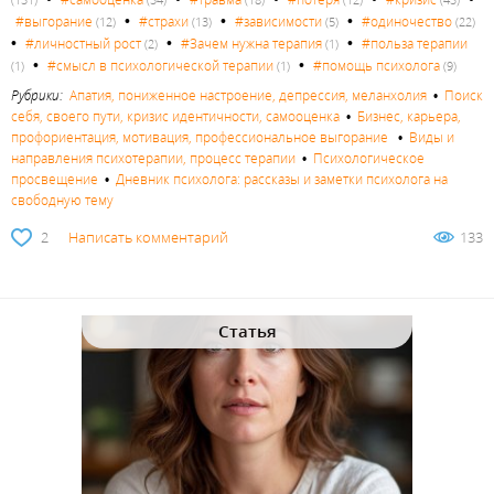
•
•
•
#выгорание
#страхи
#зависимости
#одиночество
(12)
(13)
(5)
(22)
•
•
•
#личностный рост
#Зачем нужна терапия
#польза терапии
(2)
(1)
•
•
#смысл в психологической терапии
#помощь психолога
(1)
(1)
(9)
Рубрики:
Апатия, пониженное настроение, депрессия, меланхолия
•
Поиск
себя, своего пути, кризис идентичности, самооценка
•
Бизнес, карьера,
профориентация, мотивация, профессиональное выгорание
•
Виды и
направления психотерапии, процесс терапии
•
Психологическое
просвещение
•
Дневник психолога: рассказы и заметки психолога на
свободную тему
2
Написать комментарий
133
Статья