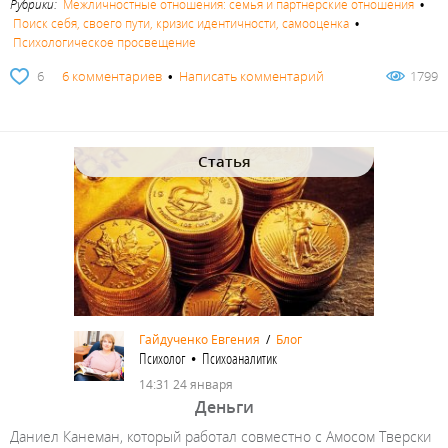
Рубрики:
Межличностные отношения: семья и партнерские отношения
•
Поиск себя, своего пути, кризис идентичности, самооценка
•
Психологическое просвещение
6
6 комментариев
•
Написать комментарий
1799
Статья
Гайдученко Евгения
/
Блог
Психолог • Психоаналитик
14:31 24 января
Деньги
Даниел Канеман, который работал совместно с Амосом Тверски