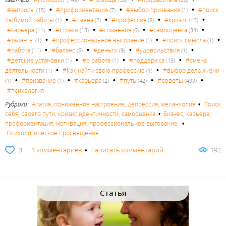
•
•
•
#запросы
#профориентация
#выбор призвания
#поиск
(15)
(7)
(1)
•
•
•
•
любимой работы
#смена
#профессия
#кризис
(1)
(2)
(8)
(43)
•
•
•
•
#карьера
#страхи
#сомнения
#самооценка
(11)
(13)
(6)
(34)
•
•
•
#таланты
#профессиональное выгорание
#поиск смысла
(1)
(1)
(1)
•
•
•
•
#работа
#баланс
#деньги
#удовольствия
(11)
(5)
(9)
(1)
•
•
•
#детские установки
#о работе
#поддержка
#смена
(1)
(1)
(13)
•
•
деятельности
#Как найти свою профессию
#выбор дела жизни
(1)
(1)
•
•
•
•
•
#советы
#призвание
#карьера
#путь
(1)
(1)
(2)
(42)
(499)
#психология
Рубрики:
Апатия, пониженное настроение, депрессия, меланхолия
•
Поиск
себя, своего пути, кризис идентичности, самооценка
•
Бизнес, карьера,
профориентация, мотивация, профессиональное выгорание
•
Психологическое просвещение
3
1 комментариев
•
Написать комментарий
192
Статья