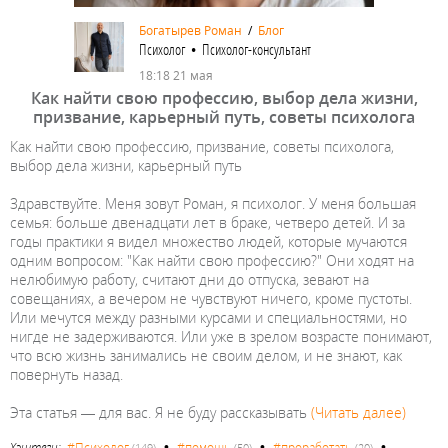
Богатырев Роман
/
Блог
Психолог • Психолог-консультант
18:18 21 мая
Как найти свою профессию, выбор дела жизни,
призвание, карьерный путь, советы психолога
Как найти свою профессию, призвание, советы психолога,
выбор дела жизни, карьерный путь
Здравствуйте. Меня зовут Роман, я психолог. У меня большая
семья: больше двенадцати лет в браке, четверо детей. И за
годы практики я видел множество людей, которые мучаются
одним вопросом: "Как найти свою профессию?" Они ходят на
нелюбимую работу, считают дни до отпуска, зевают на
совещаниях, а вечером не чувствуют ничего, кроме пустоты.
Или мечутся между разными курсами и специальностями, но
нигде не задерживаются. Или уже в зрелом возрасте понимают,
что всю жизнь занимались не своим делом, и не знают, как
повернуть назад.
Эта статья — для вас. Я не буду рассказывать
(Читать далее)
•
•
•
Хэштеги:
#Психолог
#помощь
#проработать
(149)
(50)
(20)