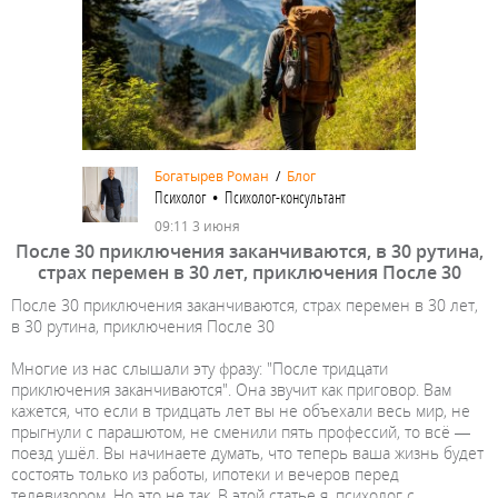
Богатырев Роман
/
Блог
Психолог • Психолог-консультант
09:11 3 июня
После 30 приключения заканчиваются, в 30 рутина,
страх перемен в 30 лет, приключения После 30
После 30 приключения заканчиваются, страх перемен в 30 лет,
в 30 рутина, приключения После 30
Многие из нас слышали эту фразу: "После тридцати
приключения заканчиваются". Она звучит как приговор. Вам
кажется, что если в тридцать лет вы не объехали весь мир, не
прыгнули с парашютом, не сменили пять профессий, то всё —
поезд ушёл. Вы начинаете думать, что теперь ваша жизнь будет
состоять только из работы, ипотеки и вечеров перед
телевизором. Но это не так. В этой статье я, психолог с