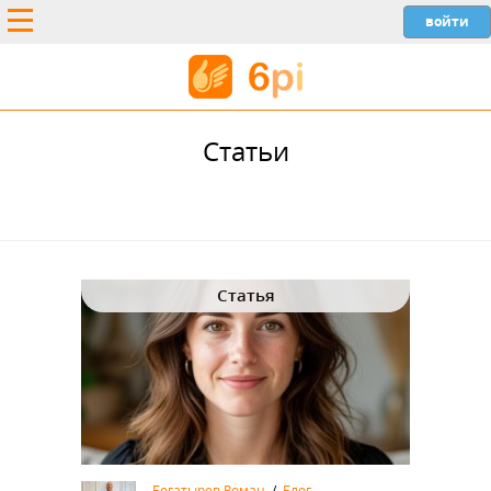
Статьи
Статья
Богатырев Роман
/
Блог