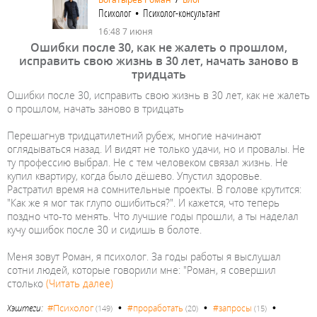
Психолог • Психолог-консультант
16:48 7 июня
Ошибки после 30, как не жалеть о прошлом,
исправить свою жизнь в 30 лет, начать заново в
тридцать
Ошибки после 30, исправить свою жизнь в 30 лет, как не жалеть
о прошлом, начать заново в тридцать
Перешагнув тридцатилетний рубеж, многие начинают
оглядываться назад. И видят не только удачи, но и провалы. Не
ту профессию выбрал. Не с тем человеком связал жизнь. Не
купил квартиру, когда было дёшево. Упустил здоровье.
Растратил время на сомнительные проекты. В голове крутится:
"Как же я мог так глупо ошибиться?". И кажется, что теперь
поздно что-то менять. Что лучшие годы прошли, а ты наделал
кучу ошибок после 30 и сидишь в болоте.
Меня зовут Роман, я психолог. За годы работы я выслушал
сотни людей, которые говорили мне: "Роман, я совершил
столько
(Читать далее)
•
•
•
#Психолог
Хэштеги:
#проработать
#запросы
(149)
(20)
(15)