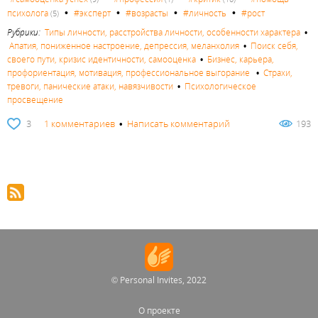
•
•
•
•
психолога
#эксперт
#возрасты
#личность
#рост
(5)
Рубрики:
Типы личности, расстройства личности, особенности характера
•
Апатия, пониженное настроение, депрессия, меланхолия
•
Поиск себя,
своего пути, кризис идентичности, самооценка
•
Бизнес, карьера,
профориентация, мотивация, профессиональное выгорание
•
Страхи,
тревоги, панические атаки, навязчивости
•
Психологическое
просвещение
3
1 комментариев
•
Написать комментарий
193
© Personal Invites, 2022
О проекте