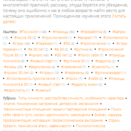
многолетней практикой, расскажу, откуда берётся это убеждение,
почему оно ошибочно и как в любом возрасте найти место для
настоящих приключений. Полноценное изучение этого
(Читать
далее)
•
•
•
#Психолог
Хэштеги:
#помощь
#проработка
#запрос
(149)
(50)
(5)
•
•
•
•
#после 30
#приключения
#возраст
#спонтанность
(13)
(2)
(1)
(7)
•
•
•
•
•
#страх
#перемен
#30
#приключение
#страх
(1)
(40)
(1)
(3)
(1)
•
•
•
•
перемен
#в 30 лет
#в 30
#рутина
#приключения
(1)
(2)
(2)
(4)
•
•
•
•
После 30
#кризис
#30 лет
#поиск себя
#помощь
(1)
(43)
(2)
(7)
•
•
•
•
психолога
#новый старт
#рутина в 30
#радость
(9)
(1)
(1)
(2)
•
•
•
•
#жизнь
#взросление
#изменения
#смелость
(25)
(4)
(7)
(1)
•
•
•
#кризис 30 лет
#страхи
#перемены
#рутина возраст
(2)
(13)
(5)
(1)
•
•
•
•
#спонтанность приключения
#поиск
#себя
#помощь
(1)
(7)
(2)
•
•
•
психолога в 30
#новый старт
#радость жизни
(1)
(1)
(2)
•
#взрослость
#смелый
(1)
Рубрики:
Типы личности, расстройства личности, особенности характера
•
Апатия, пониженное настроение, депрессия, меланхолия
•
Межличностные отношения: семья и партнерские отношения
•
Поиск
себя, своего пути, кризис идентичности, самооценка
•
Бизнес, карьера,
профориентация, мотивация, профессиональное выгорание
•
Страхи,
тревоги, панические атаки, навязчивости
•
Психологическое