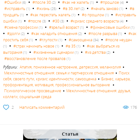
•
•
•
•
#Ошибки
#после 30
#как не жалеть
#прошлое
(6)
(2)
(1)
(4)
•
•
•
•
#исправить
#жизнь
#в 30 лет
#начать заново
#в
(1)
(25)
(2)
(1)
•
•
•
тридцать
#как перестать жалеть
#о прошлом
#исправить
(1)
(1)
(1)
•
•
•
•
ошибки
#после
#30
#кризис среднего возраста
(1)
(3)
(3)
(4)
•
•
#смена профессии
#зрелый возраст
#финансовые ошибки
(1)
(1)
(1)
•
•
•
•
#долги
#как наладить отношения
#после разрыва
#как
(2)
(2)
(1)
•
•
•
простить себя
#глупости
#самооценка
#после неудач
(1)
(1)
(34)
•
•
•
#страх начинать новое
#в 35
#как выбраться из
(1)
(1)
(1)
•
•
•
выгорания
#жизненные сценарии
#из детства
(1)
(1)
(2)
#восстановление после провалов
(1)
Рубрики:
Апатия, пониженное настроение, депрессия, меланхолия
•
Межличностные отношения: семья и партнерские отношения
•
Поиск
себя, своего пути, кризис идентичности, самооценка
•
Бизнес, карьера,
профориентация, мотивация, профессиональное выгорание
•
Психологическое просвещение
•
Межличностные отношения: друзья,
коллеги, социальная среда
2
Написать комментарий
176
Статья