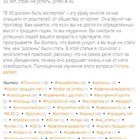
30 лет, страх не успеть, успех в 30
"В 30 должен быть экспертом" – эту фразу многие из нас
слышали от родителей, от общества, от коллег. Она звучит как
приговор. Вам кажется, что если вы не достигли определённых
высот к тридцати годам, то вы неудачник. Вы смотрите на
успешных людей вашего возраста и чувствуете, что
проигрываете. Вы боитесь, что время уходит, а вы ещё не стали
тем, кем "должны" были стать. В этой статье я, психолог с
многолетней практикой, расскажу, что на самом деле стоит за
этим убеждением, почему оно разрушает жизнь и как от него
освободиться. Полноценное изучение этого вопроса
(Читать
далее)
•
•
•
Хэштеги:
#Психолог
#проработать
#запросы
(149)
(20)
(15)
•
•
#кризис тридцати лет
#страх не успеть
#давление возраста
(1)
(1)
(1)
•
•
•
#самооценка
#сравнение с другими
#внутренний критик
(34)
(1)
•
•
•
•
#психология
#помощь
#экспертиза
#возраст
(2)
(50)
(499)
(2)
•
•
•
•
#личностный рост
#принятие себя
#уверенность
(7)
(2)
(5)
(4)
•
•
•
•
#В 30
#должен
#эксперт
#кризис
#тридцать лет
(2)
(2)
(1)
(43)
•
•
•
•
•
#профессия
#30 лет
#страх
#не успеть
(1)
(8)
(2)
(40)
(1)
•
•
•
#успех
#30
#давление возраста
#кризис тридцати лет
(12)
(3)
(13)
•
•
•
•
•
#страхи
#успеть
#сравнение
#другие
(1)
(3)
(1)
(1)
(1)
•
•
•
#самооценка успех
#профессия
#критик
#помощь
(9)
(1)
(10)