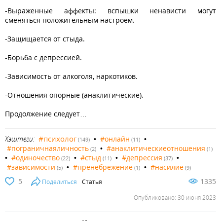
-Выраженные аффекты: вспышки ненависти могут
сменяться положительным настроем.
-Защищается от стыда.
-Борьба с депрессией.
-Зависимость от алкоголя, наркотиков.
-Отношения опорные (анаклитические).
Продолжение следует…
#психолог
Хэштеги:
•
#онлайн
•
(149)
(11)
#пограничнаяличность
•
#анаклитическиеотношения
(2)
(1)
•
#одиночество
•
#стыд
•
#депрессия
•
(22)
(11)
(37)
#зависимости
•
#пренебрежение
•
#насилие
(5)
(1)
(9)
5
1335
Поделиться
Статья
Опубликовано: 30 июня 2023