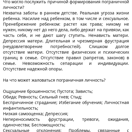
Что могло послужить причиной формирования пограничной
личности?
Нехватка заботы в раннем детстве. Реальная угроза жизни
ребенка. Насилие над ребенком, в том числе и сексуальное.
Пренебрежение ребенком: растет как трава; никому не
нужен, никому нет до него дела, либо держат на привязи, как
часть себя, и не дают шагу ступить. Ненависть матери.
Депрессия матери. Длительная и чрезмерная фрустрация
(неудовлетворение потребностей). Слишком долгое
отсутствие матери. Отсутствие физических и психических
границ в семье. Отсутствие правил (запретов, законов) в
семье. Невозможность сепарации и индивидуации.
Отсутствие надежной опоры.
На что может жаловаться пограничная личность?
Ощущение брошенности; Пустота; Зависть;
Обида; Ревность; Сильный гнев; Стыд;
Беспричинное страдание; Избегание обучения; Личностная
инфантильность;
Низкая самооценка; Депрессия;
Непереносимость фрустрации, тревоги, ожидания,
одиночества; Беспомощность;
Сексуальные отклонения; Проблемы, связанные с