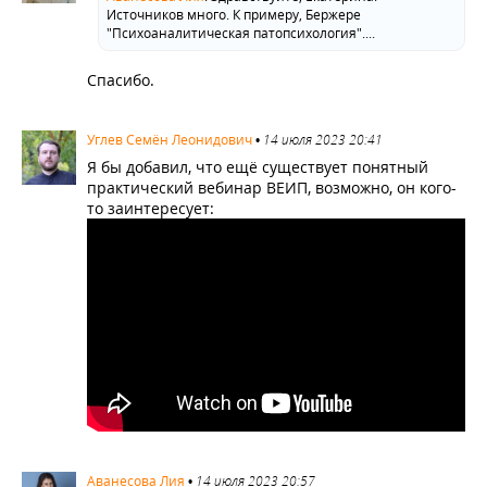
Источников много. К примеру, Бержере
"Психоаналитическая патопсихология"....
Спасибо.
892
Углев Семён Леонидович
•
14 июля 2023 20:41
Я бы добавил, что ещё существует понятный
практический вебинар ВЕИП, возможно, он кого-
то заинтересует:
893
Аванесова Лия
•
14 июля 2023 20:57