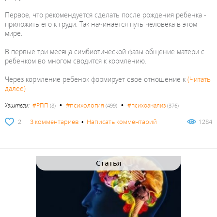
Первое, что рекомендуется сделать после рождения ребенка -
приложить его к груди. Так начинается путь человека в этом
мире.
В первые три месяца симбиотической фазы общение матери с
ребенком во многом сводится к кормлению.
Через кормление ребенок формирует свое отношение к
(Читать
далее)
•
•
#психология
Хэштеги:
#РПП
#психоанализ
(8)
(499)
(376)
2
3 комментариев
•
Написать комментарий
1284
Статья