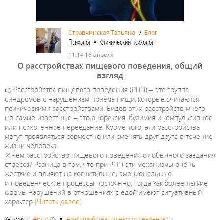
Стравчинская Татьяна
/
Блог
Психолог • Клинический психолог
11:14 16 апреля
О расстройствах пищевого поведения, общий
взгляд
👉Расстройства пищевого поведения (РПП) – это группа
синдромов с нарушением приёма пищи, которые считаются
психическими расстройствами. Видов этих расстройств много,
но самые известные – это анорексия, булимия и компульсивное
или психогенное переедание. Кроме того, эти расстройства
могут проявляться совместно или сменять друг друга в течение
жизни человека.
⚔️Чем расстройство пищевого поведения от обычного заедания
стресса? Разница в том, что при РПП эти механизмы очень
жесткие и влияют на когнитивные, эмоциональные
и поведенческие процессы постоянно, тогда как более легкие
формы нарушений в отношениях с едой имеют ситуативный
характер
(Читать далее)
•
#рпп
Хэштеги:
#расстройствапищевогоповедения
(8)
(1)