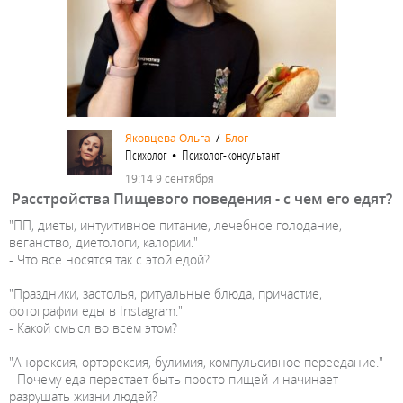
Яковцева Ольга
/
Блог
Психолог • Психолог-консультант
19:14 9 сентября
Расстройства Пищевого поведения - с чем его едят?
"ПП, диеты, интуитивное питание, лечебное голодание,
веганство, диетологи, калории."
- Что все носятся так с этой едой?
"Праздники, застолья, ритуальные блюда, причастие,
фотографии еды в Instagram."
- Какой смысл во всем этом?
"Анорексия, ортoрексия, булимия, компульсивное переедание."
- Почему еда перестает быть просто пищей и начинает
разрушать жизни людей?