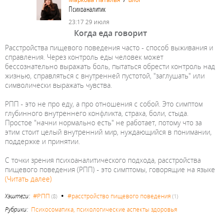
Психоаналитик
23:17 29 июля
Когда еда говорит⁣⁣
Расстройства пищевого поведения часто - способ выживания и
справления. Через контроль еды человек может
бессознательно выражать боль, пытаться обрести контроль над
жизнью, справляться с внутренней пустотой, "заглушать" или
символически выражать чувства.⁣⁣⠀
⁣⁣⠀
РПП - это не про еду, а про отношения с собой. Это симптом
глубинного внутреннего конфликта, страха, боли, стыда.
Простое "начни нормально есть" не работает, потому что за
этим стоит целый внутренний мир, нуждающийся в понимании,
поддержке и принятии.⁣⁣⠀
⁣⁣⠀
С точки зрения психоаналитического подхода, расстройства
пищевого поведения (РПП) - это симптомы, говорящие на языке
(Читать далее)
•
#РПП
Хэштеги:
#расстройство пищевого поведения
(8)
(1)
Рубрики:
Психосоматика, психологические аспекты здоровья