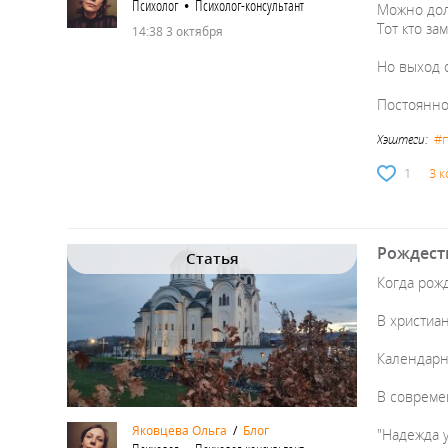
Психолог • Психолог-консультант
Можно долг
Тот кто за
14:38 3 октября
Но выход 
Постоянно
#
Хэштеги:
1
3 
Рождест
Статья
Когда рожд
В христиан
Календарн
В совреме
Яковцева Ольга
/
Блог
"Надежда у