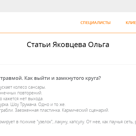
СПЕЦИАЛИСТЫ
КЛИ
Статьи Яковцева Ольга
 травмой. Как выйти и замкнутого круга?
ускает колесо сансары.
онечных повторений.
о кажется нет выхода.
урка. Шоу Трумана. Одно и то же.
рабли. Заезженная пластинка. Кармический сценарий.
мирует в психике "узелок", лакуну, капсулу. От нее, как паучья сет
.