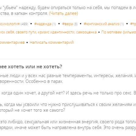
 "убьем" надежду, будем опираться только на себя, мы попадем в л
тва, в капкан контроля.
(Читать далее)
•
•
•
•
психология
#надежда
#вера
#юнгианский анализ
#т
(499)
(1)
(3)
(1)
иск себя, своего пути, кризис идентичности, самооценка
•
По мотивам фильмов
комментариев
•
Написать комментарий
ее хотеть или не хотеть?
зные люди и у всех нас разные темпераменты, интересы, желания. И
воренности. Особенно в парах.
 когда один хочет, а другой нет? И здесь речь не только про секс
ь, когда мы усвоили что нужно прислушиваться к своим желаниям и 
оторый не хочет того же самого?
это либидо, сексуальная или жизненная энергия, своего рода топл
азрядки, иначе может быть направлена внутрь себя. Это очень раз