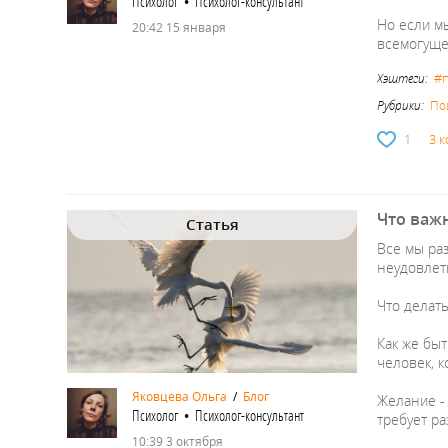
Психолог • Психолог-консультант
Но если мы
20:42 15 января
всемогущес
#
Хэштеги:
Рубрики:
По
1
3 
Что важн
Статья
Все мы ра
неудовлет
Что делать
Как же быт
человек, к
Яковцева Ольга
/
Блог
Желание - 
Психолог • Психолог-консультант
требует р
10:39 3 октября