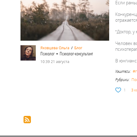
Если рань
Конкуренци
отражаетс
“Доктор, у
Человек во
Яковцева Ольга
/
Блог
психотерап
Психолог • Психолог-консультант
В юнгиан
10:39 21 августа
#
Хэштеги:
Рубрики:
По
1
3 