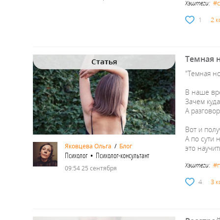
#
Хэштеги:
1
2 
Темная 
Статья
"Темная но
В наше вре
Зачем куда
А разгово
Вот и полу
А по сути 
Яковцева Ольга
/
Блог
это научи
Психолог • Психолог-консультант
#
Хэштеги:
09:54 25 сентября
4
3 