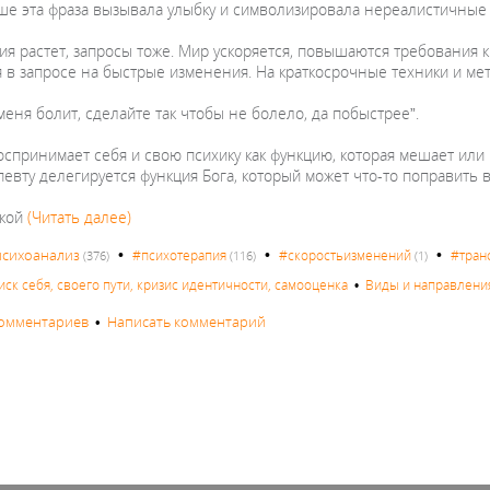
ше эта фраза вызывала улыбку и символизировала нереалистичные з
я растет, запросы тоже. Мир ускоряется, повышаются требования к
я в запросе на быстрые изменения. На краткосрочные техники и ме
 меня болит, сделайте так чтобы не болело, да побыстрее”.
спринимает себя и свою психику как функцию, которая мешает или п
евту делегируется функция Бога, который может что-то поправить в
ской
(Читать далее)
•
•
•
психоанализ
#психотерапия
#скоростьизменений
#тран
(376)
(116)
(1)
иск себя, своего пути, кризис идентичности, самооценка
•
Виды и направления
комментариев
•
Написать комментарий