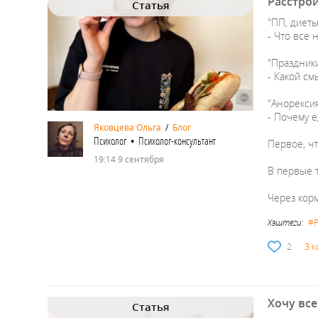
Расстрой
Статья
"ПП, диеты
- Что все 
"Праздники
- Какой см
"Анорексия
- Почему 
Яковцева Ольга
/
Блог
Психолог • Психолог-консультант
Первое, чт
19:14 9 сентября
В первые 
Через кор
Хэштеги:
#
2
3 
Хочу все
Статья