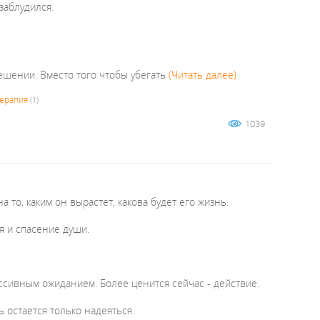
заблудился.
ешении. Вместо того чтобы убегать
(Читать далее)
терапия
(1)
1039
 то, каким он вырастет, какова будет его жизнь.
я и спасение души.
сивным ожиданием. Более ценится сейчас - действие.
ь остается только надеяться.