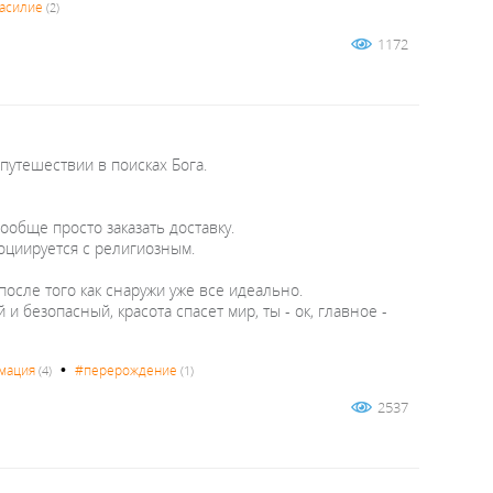
асилие
(2)
1172
 путешествии в поисках Бога.
ообще просто заказать доставку.
оциируется с религиозным.
 после того как снаружи уже все идеально.
 безопасный, красота спасет мир, ты - ок, главное -
•
мация
#перерождение
(4)
(1)
2537