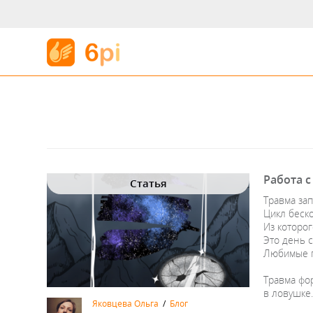
Работа с
Статья
Травма зап
Цикл беск
Из которог
Это день с
Любимые г
Травма фор
в ловушке
Яковцева Ольга
/
Блог