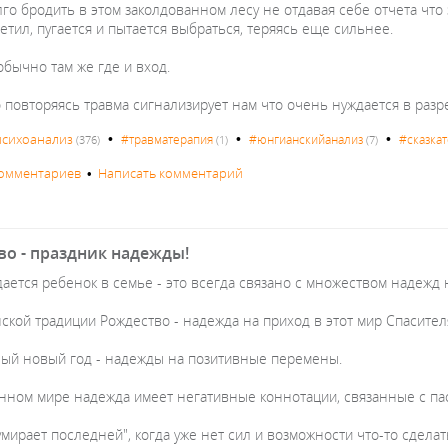
о бродить в этом заколдованном лесу не отдавая себе отчета что 
метил, пугается и пытается выбраться, теряясь еще сильнее.
обычно там же где и вход.
 повторяясь травма сигнализирует нам что очень нуждается в разр
•
•
•
психоанализ
#травматерапия
#юнгианскийанализ
#сказка
(376)
(1)
(7)
комментариев
•
Написать комментарий
во - праздник надежды!
ается ребенок в семье - это всегда связано с множеством надежд на
ской традиции Рождество - надежда на приход в этот мир Спасител
ый новый год - надежды на позитивные перемены.
нном мире надежда имеет негативные коннотации, связанные с пас
мирает последней", когда уже нет сил и возможности что-то сделат