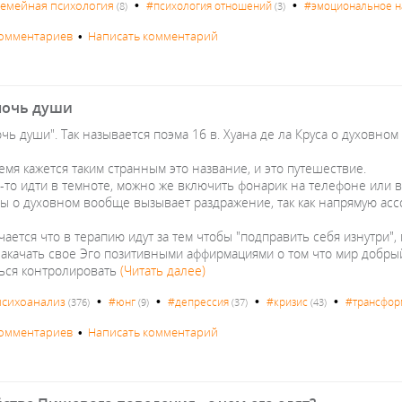
•
•
семейная психология
#психология отношений
#эмоциональное н
(8)
(3)
комментариев
•
Написать комментарий
ночь души
чь души". Так называется поэма 16 в. Хуана де ла Круса о духовном
мя кажется таким странным это название, и это путешествие.
-то идти в темноте, можно же включить фонарик на телефоне или в
ры о духовном вообще вызывает раздражение, так как напрямую асс
чается что в терапию идут за тем чтобы "подправить себя изнутри",
накачать свое Эго позитивными аффирмациями о том что мир добрый и
ться контролировать
(Читать далее)
•
•
•
•
психоанализ
#юнг
#депрессия
#кризис
#трансфор
(376)
(9)
(37)
(43)
комментариев
•
Написать комментарий