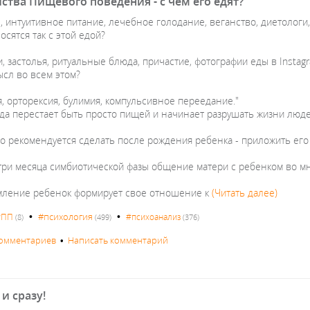
ства Пищевого поведения - с чем его едят?
, интуитивное питание, лечебное голодание, веганство, диетологи,
носятся так с этой едой?
, застолья, ритуальные блюда, причастие, фотографии еды в Instagr
ысл во всем этом?
, ортoрексия, булимия, компульсивное переедание."
еда перестает быть просто пищей и начинает разрушать жизни люд
о рекомендуется сделать после рождения ребенка - приложить его к
три месяца симбиотической фазы общение матери с ребенком во мн
мление ребенок формирует свое отношение к
(Читать далее)
•
•
#психология
РПП
#психоанализ
(8)
(499)
(376)
комментариев
•
Написать комментарий
 и сразу!