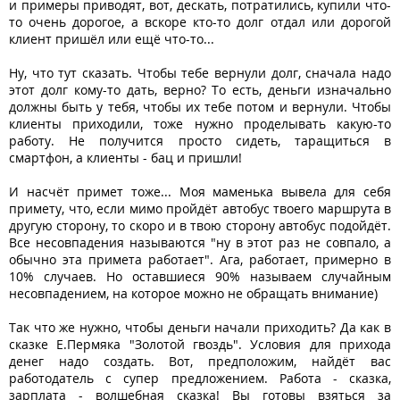
и примеры приводят, вот, дескать, потратились, купили что-
то очень дорогое, а вскоре кто-то долг отдал или дорогой
клиент пришёл или ещё что-то...
Ну, что тут сказать. Чтобы тебе вернули долг, сначала надо
этот долг кому-то дать, верно? То есть, деньги изначально
должны быть у тебя, чтобы их тебе потом и вернули. Чтобы
клиенты приходили, тоже нужно проделывать какую-то
работу. Не получится просто сидеть, таращиться в
смартфон, а клиенты - бац и пришли!
И насчёт примет тоже... Моя маменька вывела для себя
примету, что, если мимо пройдёт автобус твоего маршрута в
другую сторону, то скоро и в твою сторону автобус подойдёт.
Все несовпадения называются "ну в этот раз не совпало, а
обычно эта примета работает". Ага, работает, примерно в
10% случаев. Но оставшиеся 90% называем случайным
несовпадением, на которое можно не обращать внимание)
Так что же нужно, чтобы деньги начали приходить? Да как в
сказке Е.Пермяка "Золотой гвоздь". Условия для прихода
денег надо создать. Вот, предположим, найдёт вас
работодатель с супер предложением. Работа - сказка,
зарплата - волшебная сказка! Вы готовы взяться за