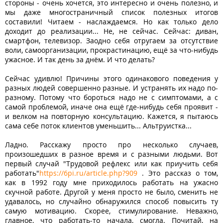
стороны - очень хочется, это интересно и очень полезно, и
мы даже многостраничный список полезных итогов
составили! Читаем - наслаждаемся. Но как только дело
доходит до реализации... Не, не сейчас. Сейчас: диван,
смартфон, телевизор. Заодно себя отругаем за отсутствие
воли, самоорганизации, прокрастинацию, ещё за что-нибудь
ужасное. И так день за днём. И что делать?
Сейчас удивлю! Причины этого одинакового поведения у
разных людей совершенно разные. И устранять их надо по-
разному. Потому что бороться надо не с симптомами, а с
самой проблемой, иначе она ещё где-нибудь себя проявит -
и велком на повторную консультацию. Кажется, я пытаюсь
сама себе поток клиентов уменьшить... Альтруистка...
Ладно. Расскажу просто про несколько случаев,
произошедших в разное время и с разными людьми. Вот
первый случай "Трудовой рефлекс или как приучить себя
работать"
https://6pi.ru/article.php?909
. Это рассказ о том,
как в 1992 году мне приходилось работать на ужасно
скучной работе. Другой у меня просто не было, сменить не
удавалось, но случайно обнаружился способ повысить ту
самую мотивацию. Скорее, стимулирование. Неважно,
главное, что работать-то начала, смогла. Почитай, на