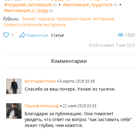
#трудовая_мотивация
•
#мотивация_трудиться
•
(1)
(1)
#мотивация_к_труду
(1)
Рубрики:
Бизнес, карьера, профориентация, мотивация,
профессиональное выгорание
1
1320
Поделиться
Статья
Опубликовано: 5 мая 2023
Комментарии
1782
Богатырев Роман
•
5 марта 2026 08:39
Спасибо за ваш почерк. Узнаю из тысячи.
3405
Пашков Александр
•
22 июля 2026 08:53
Благодарю за публикацию. Она помогает
увидеть, что ответ на вопрос "как заставить себя"
лежит глубже, чем кажется.