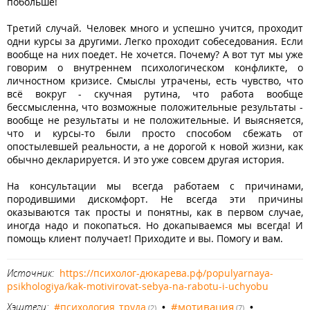
побольше!
Третий случай. Человек много и успешно учится, проходит
одни курсы за другими. Легко проходит собеседования. Если
вообще на них поедет. Не хочется. Почему? А вот тут мы уже
говорим о внутреннем психологическом конфликте, о
личностном кризисе. Смыслы утрачены, есть чувство, что
всё вокруг - скучная рутина, что работа вообще
бессмысленна, что возможные положительные результаты -
вообще не результаты и не положительные. И выясняется,
что и курсы-то были просто способом сбежать от
опостылевшей реальности, а не дорогой к новой жизни, как
обычно декларируется. И это уже совсем другая история.
На консультации мы всегда работаем с причинами,
породившими дискомфорт. Не всегда эти причины
оказываются так просты и понятны, как в первом случае,
иногда надо и покопаться. Но докапываемся мы всегда! И
помощь клиент получает! Приходите и вы. Помогу и вам.
Источник:
https://психолог-дюкарева.рф/populyarnaya-
psikhologiya/kak-motivirovat-sebya-na-rabotu-i-uchyobu
#мотивация
Хэштеги:
#психология_труда
•
•
(2)
(7)