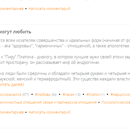
комментариев
•
Написать комментарий
 могут любить
ся всем искателям совершенства и идеальных форм (начиная от ф
- aka "здоровых", "гармоничных" - отношений), а также апологетам
 к "Пиру" Платона - диалогу, в котором лучшие мужи своей эпохи з
ит Аристофану: он рассказывает миф об андрогинах.
но люди были сферичны и обладали четырьмя руками и четырьмя н
мужской, женский и гермафродитный). Эти существа жаж­дали власт
Читать далее)
•
•
•
•
психоанализ
#любовь
#лакан
#платон
#нарцисси
(377)
(54)
(13)
(1)
жличностные отношения: семья и партнерские отношения
•
Психологическо
комментариев
•
Написать комментарий