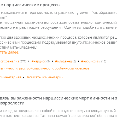
е нарциссические процессы
", находящиеся в терапии, часто спрашивают у меня - "как обращат
ы?" ⁣⁣⠀
, что данная постановка вопроса ждёт обывательско-практический о
тельно-направляющие рассуждения. Одним из подобных я с вами и 
про два здоровых нарциссических процесса, которые являются реша
ссическими процессами подразумевается внутрипсихическое развит
твия мать-младенец". ⁣⁣⠀
тать далее)
•
•
•
психоанализ
#нарцисс
#младенец
#нарциссизм
(377)
(5)
(2)
(16)
пы личности, расстройства личности, особенности характера
комментариев
•
Написать комментарий
вязь выраженности нарциссических черт личности и э
 взрослости
м сегодня представляет собой в первую очередь социокультурный 
вующих черт характера. Так называемая “нарциссизация” общества 