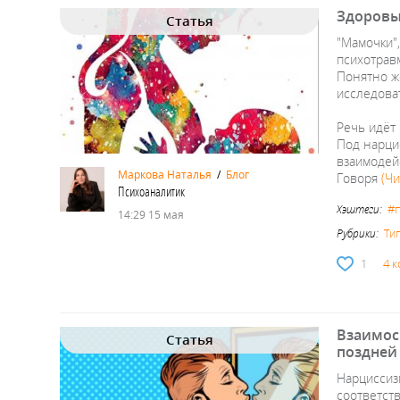
Здоровы
Статья
⁣⁣"Мамочки
психотравм
Понятно же
исследова
⁣⁣⠀
Речь идёт 
Под нарци
взаимодейс
Маркова Наталья
/
Блог
Говоря
(Чи
Психоаналитик
#
Хэштеги:
14:29 15 мая
Рубрики:
Ти
1
4 
Взаимос
Статья
поздней
Нарциссиз
соответст