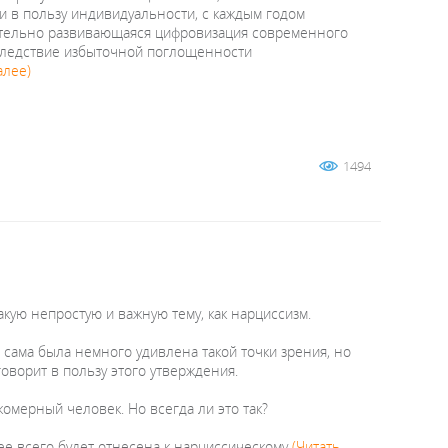
и в пользу индивидуальности, с каждым годом
мительно развивающаяся цифровизация современного
 вследствие избыточной поглощенности
алее)
1494
акую непростую и важную тему, как нарциссизм.
я сама была немного удивлена такой точки зрения, но
оворит в пользу этого утверждения.
омерный человек. Но всегда ли это так?
рее всего будет отнесена к нарциссическому
(Читать