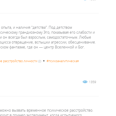
пыта, и наличия "детства". Под детством
сическому грандиозному Эго, показывая его слабости и
 и он всегда был взрослым, самодостаточным. Любые
арцисса отвращение, вспышки агрессии, обесценивание.
ском фантазме, где он — центр Вселенной и Бог.
•
е расстройство личности
#психоаналитическая
(2)
1359
о можно вызвать временное психическое расстройство.
водит в пример эксперимент, когда испытуемого