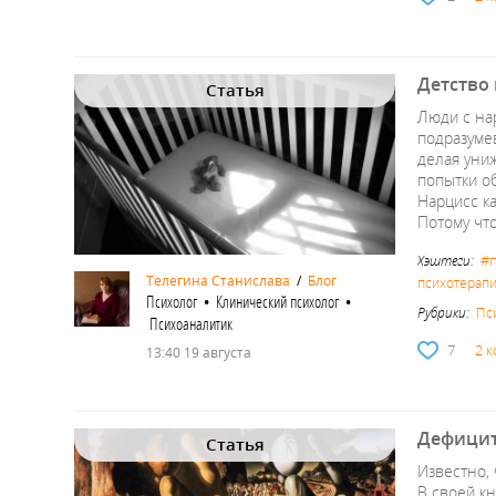
Детство 
Статья
Люди с на
подразуме
делая уни
попытки о
Нарцисс к
Потому чт
#
Хэштеги:
Телегина Станислава
/
Блог
психотерап
Психолог • Клинический психолог •
Рубрики:
Пс
Психоаналитик
7
2 
13:40 19 августа
Дефицит
Статья
Известно,
В своей к