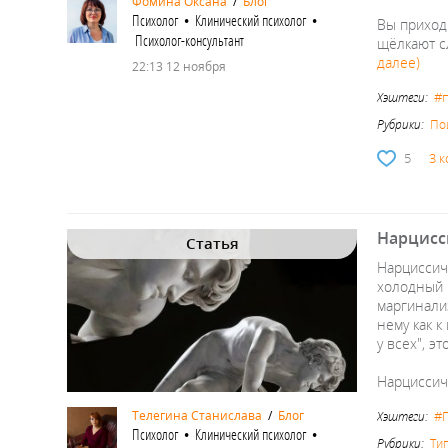
Фомина Оксана
/
Блог
Психолог • Клинический психолог •
Вы приходи
Психолог-консультант
щёлкают с
далее)
22:13 12 ноября
#
Хэштеги:
Рубрики:
По
5
3 
Нарцисси
Статья
Нарциссич
холодный 
маргинали
нему как 
у всех", э
Нарциссич
#
Телегина Станислава
/
Блог
Хэштеги:
Психолог • Клинический психолог •
Рубрики:
Ти