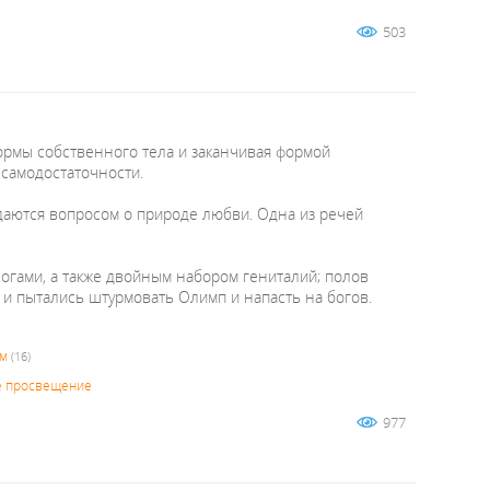
503
ормы собственного тела и заканчивая формой
 самодостаточности.
адаются вопросом о природе любви. Одна из речей
огами, а также двойным набором гениталий; полов
и и пытались штурмовать Олимп и напасть на богов.
зм
(16)
е просвещение
977