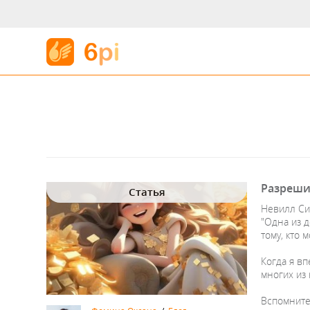
Разреши
Статья
Невилл Сим
"Одна из 
тому, кто 
Когда я вп
многих из 
Вспомните 