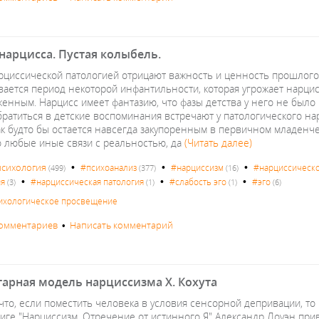
нарцисса. Пустая колыбель.
рциссической патологией отрицают важность и ценность прошлого о
вается период некоторой инфантильности, которая угрожает нарцис
женным. Нарцисс имеет фантазию, что фазы детства у него не было
братиться в детские воспоминания встречают у патологического н
ак будто бы остается навсегда закупоренным в первичном младенче
о любые иные связи с реальностью, да
(Читать далее)
•
•
•
психология
#психоанализ
#нарциссизм
#нарциссическо
(499)
(377)
(16)
•
•
•
ия
#нарциссическая патология
#слабость эго
#эго
(3)
(1)
(1)
(6)
ихологическое просвещение
комментариев
•
Написать комментарий
арная модель нарциссизма Х. Кохута
 что, если поместить человека в условия сенсорной депривации, т
ниге "Нарциссизм. Отречение от истинного Я" Александр Лоуэн при