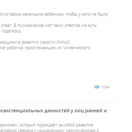
ься со своим маленьким ребенком, чтобы у него не было
твет. В психоанализе нет таких ответов, но есть
поделюсь. ⁣⁣⠀
ющими в развитии самости (Kohut). ⁣⁣⠀
ие ребёнка, проистекающее из "слиянческого
1044
кзистенциальных данностей у лиц ранней и
феномен, который порождает за собой развитие
напрямую связана с социальными, политическими и