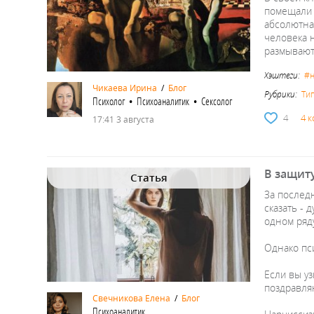
помещали 
абсолютна
человека 
размывают
Хэштеги:
#н
Чикаева Ирина
/
Блог
Рубрики:
Ти
Психолог • Психоаналитик • Сексолог
4
4 
17:41 3 августа
В защит
Статья
За послед
сказать - 
одном ряду
Однако пси
Если вы уз
поздравляю
Свечникова Елена
/
Блог
Психоаналитик