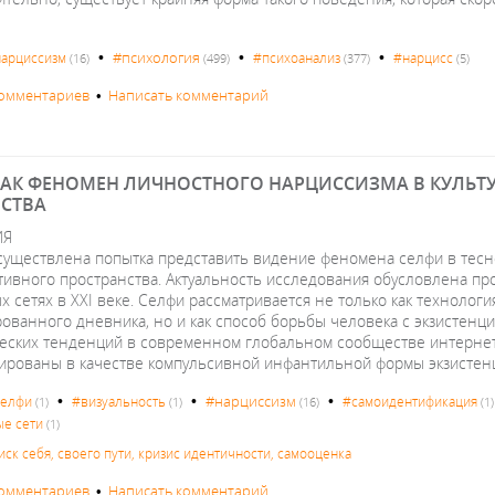
•
•
•
#психология
арциссизм
#психоанализ
#нарцисс
(16)
(499)
(377)
(5)
комментариев
•
Написать комментарий
КАК ФЕНОМЕН ЛИЧНОСТНОГО НАРЦИССИЗМА В КУЛЬТ
СТВА
ИЯ
осуществлена попытка представить видение феномена селфи в тес
тивного пространства. Актуальность исследования обусловлена пр
 сетях в XXI веке. Селфи рассматривается не только как технолог
рованного дневника, но и как способ борьбы человека с экзистен
еских тенденций в современном глобальном сообществе интернет.
ированы в качестве компульсивной инфантильной формы экзисте
•
•
•
#нарциссизм
селфи
#визуальность
#самоидентификация
(1)
(1)
(16)
(1)
е сети
(1)
иск себя, своего пути, кризис идентичности, самооценка
комментариев
•
Написать комментарий