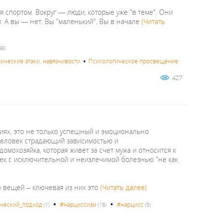
я спортом. Вокруг — люди, которые уже "в теме". Они
 А вы — нет. Вы "маленький". Вы в начале
(Читать
49)
нические атаки, навязчивости
•
Психологическое просвещение
427
циях, это не только успешный и эмоционально
 человек страдающий зависимостью и
мохозяйка, которая живет за счет мужа и относится к
век с исключительной и неизлечимой болезнью "не как
.
о вещей – ключевая из них это
(Читать далее)
•
•
ческий_подход
#нарциссизм
#нарцисс
(1)
(16)
(5)