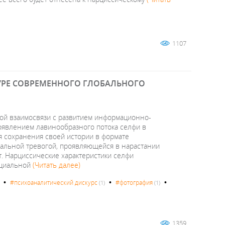
1107
УРЕ СОВРЕМЕННОГО ГЛОБАЛЬНОГО
ной взаимосвязи с развитием информационно-
оявлением лавинообразного потока селфи в
ия сохранения своей истории в формате
циальной тревогой, проявляющейся в нарастании
 Нарциссические характеристики селфи
нциальной
(Читать далее)
•
•
•
#психоаналитический дискурс
#фотография
(1)
(1)
1359