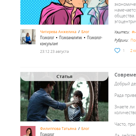
экономиче
намечаетс
общества.
эгоцентри
#
Чигирева Анжелика
/
Блог
Хэштеги:
Психолог • Психоаналитик • Психолог-
Рубрики:
По
консультант
1
2 
23:12 23 августа
Совреме
Статья
Добрый де
Рада приве
Знаете ли 
количеств
Часто, пр
Филиппова Татьяна
/
Блог
Психолог
Да, действ