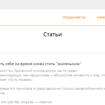
СПЕЦИАЛИСТЫ
КЛИ
Статьи
ть себе на время снова стать "маленьким"
ингтон, британский психоаналитик, как-то сказал:
доминирующих тем нарциссизма — абсолютная ненависть к тому, что
может что-то показать".
ервые это прочитала, я представила не столько самовлюбленного к
нас.
это чувство, когда вы — новичок.