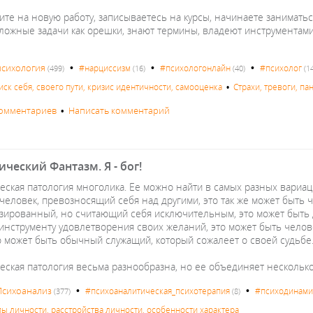
те на новую работу, записываетесь на курсы, начинаете заниматьс
ложные задачи как орешки, знают термины, владеют инструментами.
•
•
•
психология
#нарциссизм
#психологонлайн
#психолог
(499)
(16)
(40)
(1
иск себя, своего пути, кризис идентичности, самооценка
•
Страхи, тревоги, па
комментариев
•
Написать комментарий
ческий Фантазм. Я - бог!
еская патология многолика. Ее можно найти в самых разных вариа
человек, превозносящий себя над другими, это так же может быть
зированный, но считающий себя исключительным, это может быть до
к инструменту удовлетворения своих желаний, это может быть чело
то может быть обычный служащий, который сожалеет о своей судьбе
еская патология весьма разнообразна, но ее объединяет нескольк
•
•
Психоанализ
#психоаналитическая_психотерапия
#психодинами
(377)
(8)
пы личности, расстройства личности, особенности характера