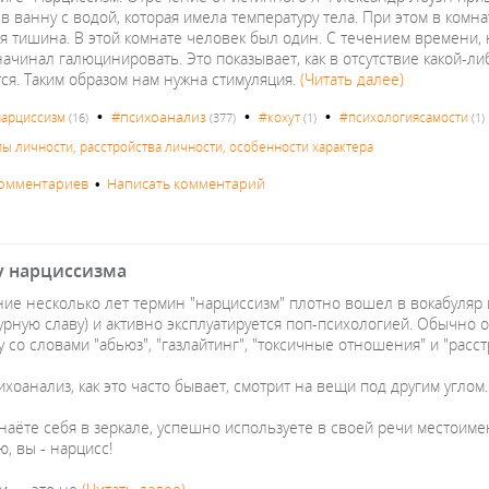
в ванну с водой, которая имела температуру тела. При этом в ком
я тишина. В этой комнате человек был один. С течением времени, 
начинал галюцинировать. Это показывает, как в отсутствие какой-
ся. Таким образом нам нужна стимуляция.
(Читать далее)
•
•
•
#психоанализ
арциссизм
#кохут
#психологиясамости
(16)
(377)
(1)
(1)
пы личности, расстройства личности, особенности характера
комментариев
•
Написать комментарий
у нарциссизма
ние несколько лет термин "нарциссизм" плотно вошел в вокабуляр 
дурную славу) и активно эксплуатируется поп-психологией. Обычно
 со словами "абьюз", "газлайтинг", "токсичные отношения" и "расс
хоанализ, как это часто бывает, смотрит на вещи под другим углом.
наёте себя в зеркале, успешно используете в своей речи местоиме
, вы - нарцисс!