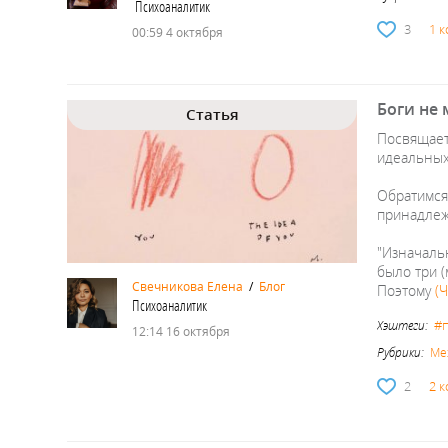
Психоаналитик
3
1 
00:59 4 октября
Боги не
Статья
Посвящает
идеальных 
Обратимся
принадлеж
"Изначаль
было три (
Свечникова Елена
/
Блог
Поэтому
(
Психоаналитик
#
Хэштеги:
12:14 16 октября
Рубрики:
Ме
2
2 