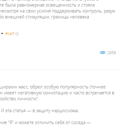
нате была равномерная освещенность и стояла
несмотря на свои усилия поддерживать контроль, разум
либо внешней стимуляции, границы человека
•
#self
(2)
2659
широких масс, обрел особую популярность (точнее
 он имеет негативную коннотацию и часто встречается в
тройство личности".
 И эта статья — в защиту нарциссизма.
ние "Я" и можете отличить себя от соседа —