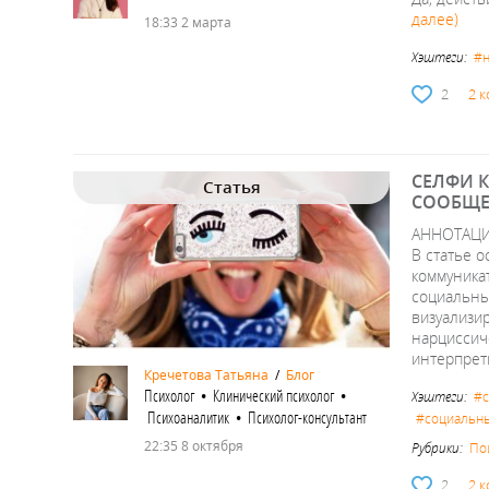
далее)
18:33 2 марта
Хэштеги:
#н
2
2 
СЕЛФИ 
Статья
СООБЩЕ
АННОТАЦ
В статье 
коммуника
социальных
визуализи
нарциссич
интерпрет
Кречетова Татьяна
/
Блог
Психолог • Клинический психолог •
Хэштеги:
#
Психоаналитик • Психолог-консультант
#социальны
22:35 8 октября
Рубрики:
По
2
2 