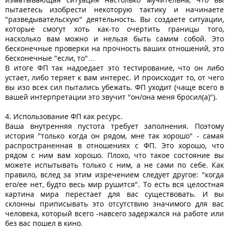
пытаетесь изобрести некоторую тактику и начинаете
"разведывательскую" деятельность. Вы создаете ситуации,
которые смогут хоть как-то очертить границы того,
насколько вам можно и нельзя быть самим собой. Это
бесконечные проверки на прочность ваших отношений, это
бесконечные "если, то"…
В итоге ФП так надоедает это тестирование, что он либо
устает, либо теряет к вам интерес. И происходит то, от чего
вы изо всех сил пытались убежать. ФП уходит (чаще всего в
вашей интерпретации это звучит "он/она меня бросил(а)").
4. Использование ФП как ресурс.
Ваша внутренняя пустота требует заполнения. Поэтому
история "только когда он рядом, мне так хорошо" - самая
распространенная в отношениях с ФП. Это хорошо, что
рядом с ним вам хорошо. Плохо, что такое состояние вы
можете испытывать только с ним, а не сами по себе. Как
правило, вслед за этим изречением следует другое: "когда
его/ее нет, будто весь мир рушится". То есть вся целостная
картина мира перестает для вас существовать. И вы
склонны приписывать это отсутствию значимого для вас
человека, который всего -навсего задержался на работе или
без вас пошел в кино.