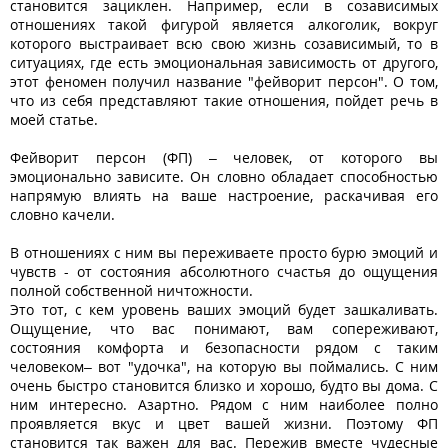
становится зациклен. Например, если в созависимых
отношениях такой фигурой является алкоголик, вокруг
которого выстраивает всю свою жизнь созависимый, то в
ситуациях, где есть эмоциональная зависимость от другого,
этот феномен получил название "фейворит персон". О том,
что из себя представляют такие отношения, пойдет речь в
моей статье.
Фейворит персон (ФП) – человек, от которого вы
эмоционально зависите. Он словно обладает способностью
напрямую влиять на ваше настроение, раскачивая его
словно качели.
В отношениях с ним вы переживаете просто бурю эмоций и
чувств - от состояния абсолютного счастья до ощущения
полной собственной ничтожности.
Это тот, с кем уровень ваших эмоций будет зашкаливать.
Ощущение, что вас понимают, вам сопереживают,
состояния комфорта и безопасности рядом с таким
человеком– вот "удочка", на которую вы поймались. С ним
очень быстро становится близко и хорошо, будто вы дома. С
ним интересно. Азартно. Рядом с ним наиболее полно
проявляется вкус и цвет вашей жизни. Поэтому ФП
становится так важен для вас. Пережив вместе чудесные