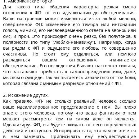
1. Американские горки.
Для такого типа общения характерна резкая смена
отношения к ФП: от его идеализации до обесценивания.
Ваше настроение может измениться из-за любой мелочи,
совершенной ФП: изменение его тембра или интонации
голоса, мимики, его несвоевременного ответа на звонок или
смс, и проч. Это происходит очень резко, без полутонов, в
полярности (по типу "люблю-ненавижу"). Например, когда
вы рядом с ФП и ощущаете его любовь, то совершенно
счастливы. Но стоит ему отдалиться, или немного
разладиться вашим отношениям, -начитается
обесценивание. Его последствия бывают настолько сильны,
что заставляют прибегать к самоповреждению или, даже,
мыслям о суициде. Так вы пытаетесь избавиться от той боли,
которая связана с мнимым разрывом отношений с ФП.
2. Искажение других.
Как правило, ФП- не столько реальный человек, сколько
ваше идеализированное представление о нем. Вы плохо
знаете этого человека, потому что ваша фантазия о нем
мешает рассмотреть: кем на самом деле он является.
Идеализируя ФП, вы будете ожидать от него определенных
действий и поступков. Игнорировать то, что вам не хочется
в нем замечать. Приписывать ему несуществующие