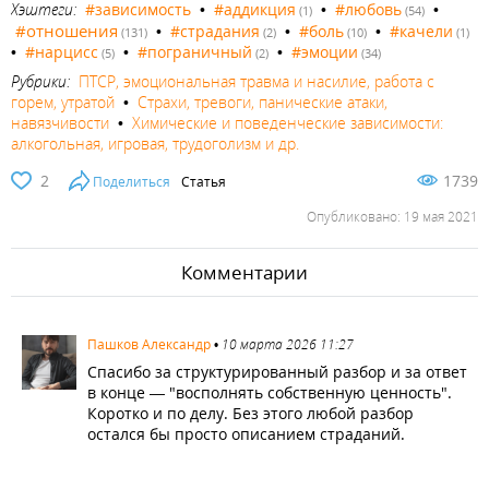
Хэштеги:
#зависимость
•
#аддикция
•
#любовь
•
(1)
(54)
#отношения
•
#страдания
•
#боль
•
#качели
(131)
(2)
(10)
(1)
•
#нарцисс
•
#пограничный
•
#эмоции
(5)
(2)
(34)
Рубрики:
ПТСР, эмоциональная травма и насилие, работа с
горем, утратой
•
Страхи, тревоги, панические атаки,
навязчивости
•
Химические и поведенческие зависимости:
алкогольная, игровая, трудоголизм и др.
2
1739
Поделиться
Статья
Опубликовано: 19 мая 2021
Комментарии
1984
Пашков Александр
•
10 марта 2026 11:27
Спасибо за структурированный разбор и за ответ
в конце — "восполнять собственную ценность".
Коротко и по делу. Без этого любой разбор
остался бы просто описанием страданий.