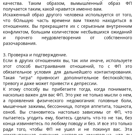
качества. Таким образом, вымышленный образ ФП
получается таким, какой нравится именно вам.
Искаженный образ другого человека используется от того,
что бОльшую часть времени вам тяжело находиться в
отношениях. Вы прекращаете их с серьезным внутренним
конфликтом, большим количеством несбывшихся ожиданий
и прочего неудовлетворения от собственного
разочарования.
3. Проверка и подтверждение.
Если в других отношениях вы, так или иначе, используете
этот способ выстраивания отношений, то с ФП это
обязательное условия для дальнейшего контактирования.
Такая "игра" привносит дополнительное беспокойство,
тревогу и даже может привести к депрессии.
К этому способу вы прибегаете тогда, когда понимаете,
насколько важен для вас ФП. Это уже не только мысли о нем,
а проявления физического недомогания: головные боли,
мышечные зажимы, бессонница, потеря аппетита, тошнота,
озноб. Вы становитесь настолько зависимы от ФП, что
пытаетесь угодить ему, боитесь сделать что-то не так, без
конца извиняетесь по любому поводу и без. И все это только
ради того, чтобы ФП не ушел и не покинул вас. Эта
изматывающая ситуация настолько мучительна, что вы