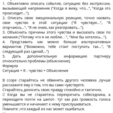
1. Объективно описать события, ситуацию без экспрессии,
вызывающей напряжение ("Когда я вижу, что...", "Когда это
происходит...").
2. Описать свою эмоциональную реакцию, точно назвать
свое чувство в этой ситуации ("Я чувствую...", "Я
огорчаюсь...", "Я не знаю, как реагировать...").
3. Объяснить причины этого чувства и высказать свои по
желания ("Потому что я не люблю…", "Мне бы хотелось...").
4. Представить как можно больше альтернативных
вариантов ("Возможно, тебе стоит поступить так...", "В
следующий раз сделай...")
5. Дать дополнительную информацию партнеру
относительно проблемы (объяснение).
Формула
Ситуация + Я - чувство + Объяснение
В ссоре старайтесь не обвинять другого человека ,лучше
расскажите ему о том, что вы сами чувствуете.
Старайтесь доносить свою правду спокойно и тактично.
 Когда вы не стараетесь перекричать собеседника, а
переходите почти на шепот- тут как раз громкость голоса
уменьшается и начинают к нему прислушиваться.
Помните ,что каждый из нас может ошибаться.