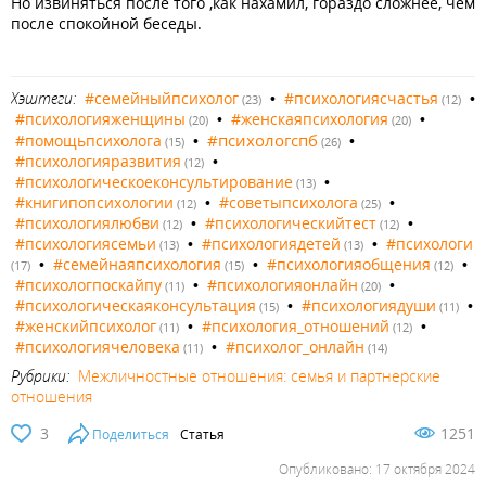
Но извиняться после того ,как нахамил, гораздо сложнее, чем
после спокойной беседы.
Хэштеги:
#семейныйпсихолог
•
#психологиясчастья
•
(23)
(12)
#психологияженщины
•
#женскаяпсихология
•
(20)
(20)
#психологспб
#помощьпсихолога
•
•
(15)
(26)
#психологияразвития
•
(12)
#психологическоеконсультирование
•
(13)
#книгипопсихологии
•
#советыпсихолога
•
(12)
(25)
#психологиялюбви
•
#психологическийтест
•
(12)
(12)
#психологиясемьи
•
#психологиядетей
•
#психологи
(13)
(13)
•
#семейнаяпсихология
•
#психологияобщения
•
(17)
(15)
(12)
#психологпоскайпу
•
#психологияонлайн
•
(11)
(20)
#психологическаяконсультация
•
#психологиядуши
•
(15)
(11)
#женскийпсихолог
•
#психология_отношений
•
(11)
(12)
#психологиячеловека
•
#психолог_онлайн
(11)
(14)
Рубрики:
Межличностные отношения: семья и партнерские
отношения
3
1251
Поделиться
Статья
Опубликовано: 17 октября 2024