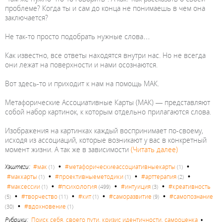
проблеме? Когда ты и сам до конца не понимаешь в чем она
заключается?
Не так-то просто подобрать нужные слова…
Как известно, все ответы находятся внутри нас. Но не всегда
они лежат на поверхности и нами осознаются.
Вот здесь-то и приходит к нам на помощь МАК.
Метафорические Ассоциативные Карты (МАК) — представляют
собой набор картинок, к которым отдельно прилагаются слова.
Изображения на картинках каждый воспринимает по-своему,
исходя из ассоциаций, которые возникают у вас в конкретный
момент жизни. А так же в зависимости
(Читать далее)
•
•
Хэштеги:
#мак
#метафорическиеассоциативныекарты
(1)
(1)
•
•
•
#маккарты
#проективныеметодики
#арттерапия
(1)
(1)
(2)
•
•
•
#психология
#максессии
#интуиция
#креативность
(1)
(499)
(3)
•
•
•
•
#творчество
#кит
#саморазвитие
#самопознание
(5)
(11)
(1)
(9)
•
#вдохновение
(30)
(1)
Рубрики:
Поиск себя, своего пути, кризис идентичности, самооценка
•