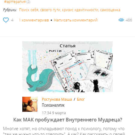
#арттерапия
(2)
Рубрики:
Поиск себя, своего пути, кризис идентичности, самооценка
4
1 комментариев
•
Написать комментарий
486
Статья
Ростунова Маша
/
Блог
Психоаналитик
17:34 9 марта
Как МАК пробуждает Внутреннего Мудреца?
Многие хотят, но откладывают поход к психологу, потому что
"там же нужно что-то говорить". А как? Как рассказать о своей