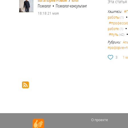
Богатырев Роман
/
Блог
Эта статья
Психолог • Психолог-консультант
Хэштеги:
#П
18:18 21 мая
работы
(1)
#професси
работе
(1)
#путь
(42)
Рубрики:
Ап
профориент
3
1 
О проекте