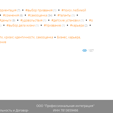
•
•
ориентация
#выбор призвания
#поиск любимой
(7)
(1)
•
•
•
•
#сомнения
#самооценка
#таланты
(6)
(34)
(1)
•
•
•
#деньги
#удовольствия
#детские установки
#о
(9)
(1)
(1)
•
•
•
•
#выбор дела жизни
#призвание
#карьера
1)
(1)
(1)
(2)
ути, кризис идентичности, самооценка
•
Бизнес, карьера,
ение
187
OOO "Профессиональная интеграция"
льность и Договор-
ИНН 7813659466