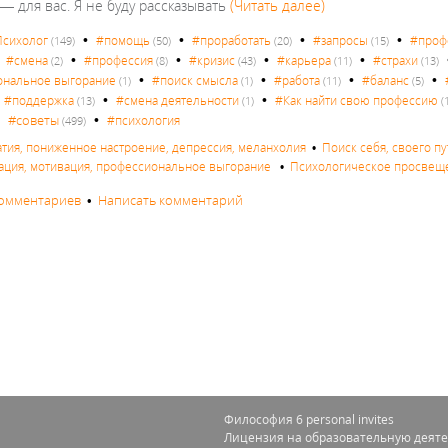
 — для вас. Я не буду рассказывать
(Читать далее)
•
•
•
•
сихолог
#помощь
#проработать
#запросы
#проф
(149)
(50)
(20)
(15)
•
•
•
•
•
#смена
#профессия
#кризис
#карьера
#страхи
(2)
(8)
(43)
(11)
(13)
•
•
•
•
ональное выгорание
#поиск смысла
#работа
#баланс
(1)
(1)
(11)
(5)
•
•
•
#поддержка
#смена деятельности
#Как найти свою профессию
(13)
(1)
(
•
•
#советы
#психология
(499)
атия, пониженное настроение, депрессия, меланхолия
•
Поиск себя, своего п
ация, мотивация, профессиональное выгорание
•
Психологическое просвещ
комментариев
•
Написать комментарий
Философия 6 personal invites
Лицензия на образовательную деяте