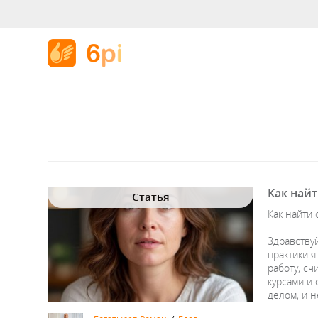
Как най
Статья
Как найти
Здравствуй
практики 
работу, сч
курсами и
делом, и н