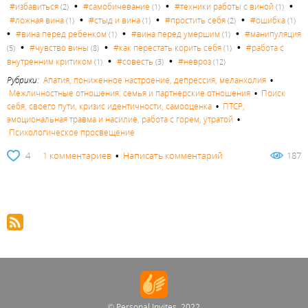
•
•
•
#избавиться
#самобичевание
#техники работы с виной
(2)
(1)
(1)
•
•
•
#ложная вина
#стыд и вина
#простить себя
#ошибка
(1)
(1)
(2)
(1)
•
•
•
#вина перед ребенком
#вина перед умершим
#манипуляция
(1)
(1)
•
•
•
#чувство вины
#как перестать корить себя
#работа с
(5)
(8)
(1)
•
•
внутренним критиком
#совесть
#невроз
(1)
(3)
(12)
Рубрики:
Апатия, пониженное настроение, депрессия, меланхолия
•
Межличностные отношения: семья и партнерские отношения
•
Поиск
себя, своего пути, кризис идентичности, самооценка
•
ПТСР,
эмоциональная травма и насилие, работа с горем, утратой
•
Психологическое просвещение
4
1 комментариев
•
Написать комментарий
187
© Personal Invites, 2022