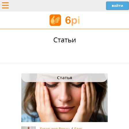
Статьи
Статья
Богатырев Роман
/
Блог