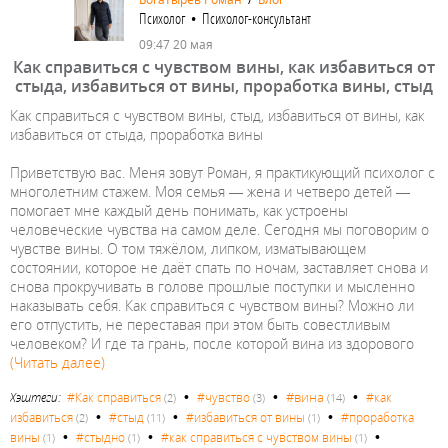
Психолог • Психолог-консультант
09:47 20 мая
Как справиться с чувством вины, как избавиться от
стыда, избавиться от вины, проработка вины, стыд
Как справиться с чувством вины, стыд, избавиться от вины, как
избавиться от стыда, проработка вины
Приветствую вас. Меня зовут Роман, я практикующий психолог с
многолетним стажем. Моя семья — жена и четверо детей —
помогает мне каждый день понимать, как устроены
человеческие чувства на самом деле. Сегодня мы поговорим о
чувстве вины. О том тяжёлом, липком, изматывающем
состоянии, которое не даёт спать по ночам, заставляет снова и
снова прокручивать в голове прошлые поступки и мысленно
наказывать себя. Как справиться с чувством вины? Можно ли
его отпустить, не переставая при этом быть совестливым
человеком? И где та грань, после которой вина из здорового
(Читать далее)
•
•
•
#вина
Хэштеги:
#Как справиться
#чувство
#как
(2)
(3)
(14)
•
•
•
избавиться
#стыд
#избавиться от вины
#проработка
(2)
(11)
(1)
•
•
•
вины
#стыдно
#как справиться с чувством вины
(1)
(1)
(1)