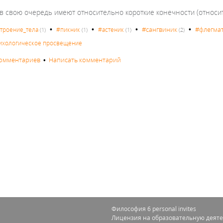
в свою очередь имеют относительно короткие конечности (относит
•
•
•
•
#сангвиник
#флегма
троение_тела
#пикник
#астеник
(1)
(1)
(1)
(2)
ихологическое просвещение
комментариев
•
Написать комментарий
Философия 6 personal invites
Лицензия на образовательную деяте