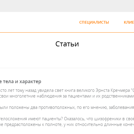
СПЕЦИАЛИСТЫ
КЛИ
Статьи
 тела и характер
то лет тому назад увидела свет книга великого Эрнста Кречмера "С
свои многолетние наблюдения за пациентами и их родственниками
были положены два противоположных, по его мнению, заболевания
 телосложения имеют пациенты? Оказалось, что шизофреники в сво
 не предрасположены к полноте, у них относительно длинные коне