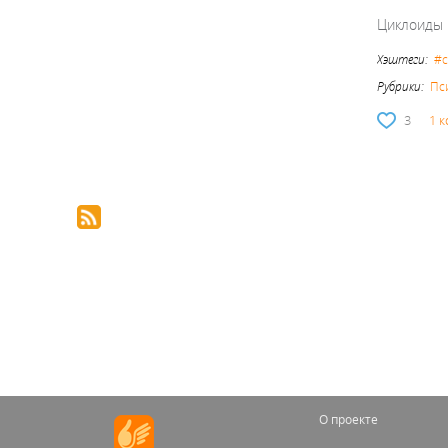
Циклоиды 
Хэштеги:
#с
Рубрики:
Пс
3
1 
О проекте