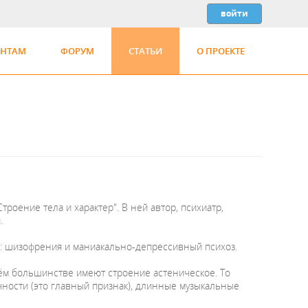
ЕНТАМ
ФОРУМ
СТАТЬИ
О ПРОЕКТЕ
троение тела и характер". В ней автор, психиатр,
.
: шизофрения и маниакально-депрессивный психоз.
ём большинстве имеют строение астеническое. То
чности (это главный признак), длинные музыкальные