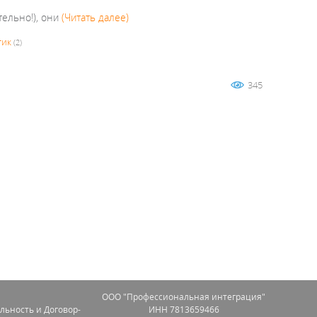
ельно!), они
(Читать далее)
тик
(2)
345
OOO "Профессиональная интеграция"
льность и Договор-
ИНН 7813659466