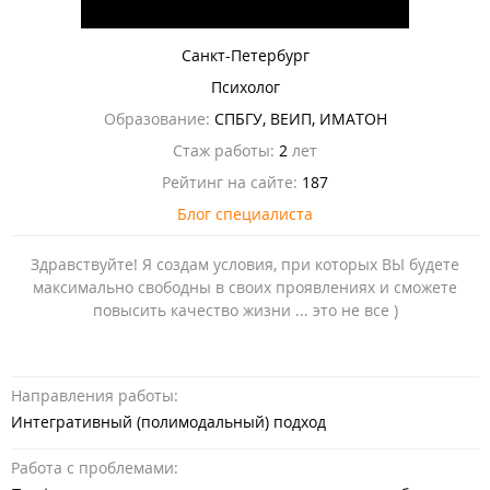
Санкт-Петербург
Психолог
Образование:
СПБГУ, ВЕИП, ИМАТОН
Стаж работы:
2
лет
Рейтинг на сайте:
187
Блог специалиста
Здравствуйте! Я создам условия, при которых ВЫ будете
максимально свободны в своих проявлениях и сможете
повысить качество жизни ... это не все )
Направления работы:
Интегративный (полимодальный) подход
Работа с проблемами: