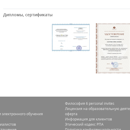
Дипломы, сертификаты
Философия 6 personal invites
Лицензия на образовательную деяте
 электронного обучения
оферта
Информация для клиентов
циалистов
Этический кодекс РПА
оглашение
Политика конфиденциальности