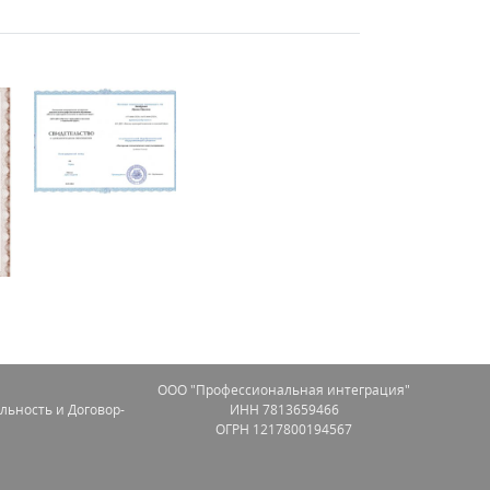
OOO "Профессиональная интеграция"
льность и Договор-
ИНН 7813659466
ОГРН 1217800194567