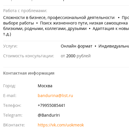
Работа с проблемами:
Сложности в бизнесе, профессиональной деятельности • Пр
выборе работы • Поиск жизненного пути, низкая самооценк
близкими, родными, коллегами, друзьями • Адаптация к новым
т.д.)
Услуги:
Онлайн формат • Индивидуальна
Стоимость консультации:
от
2000
рублей
Контактная информация
Город:
Москва
E-mail:
bandurina@list.ru
Телефон:
+79955085441
Telegram:
@BandurIri
ВКонтакте:
https://vk.com/uokmeok