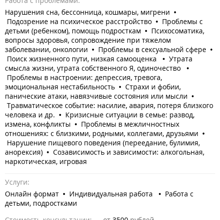
Работа с проблемами:
Нарушения сна, бессонница, кошмары, мигрени •
Подозрение на психическое расстройство • Проблемы с
детьми (ребенком), помощь подросткам • Психосоматика,
вопросы здоровья, сопровождение при тяжелом
заболевании, онкологии • Проблемы в сексуальной сфере •
Поиск жизненного пути, низкая самооценка • Утрата
смысла жизни, утрата собственного Я, одиночество •
Проблемы в настроении: депрессия, тревога,
эмоциональная нестабильность • Страхи и фобии,
панические атаки, навязчивые состояния или мысли •
Травматическое событие: насилие, авария, потеря близкого
человека и др. • Кризисные ситуации в семье: развод,
измена, конфликты • Проблемы в межличностных
отношениях: с близкими, родными, коллегами, друзьями •
Нарушение пищевого поведения (переедание, булимия,
анорексия) • Созависимость и зависимости: алкогольная,
наркотическая, игровая
Услуги:
Онлайн формат • Индивидуальная работа • Работа с
детьми, подростками
Стоимость консультации:
от
3500
рублей