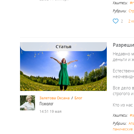
#
Хэштеги:
Рубрики:
Стр
2
2 
Разрешит
Статья
Недавно мн
деньги и 
Естественн
неочевидн
Все дело 
строгого и
Залетова Оксана
/
Блог
Психолог
Кто из на
14:51 19 мая
Хэштеги:
#з
Рубрики:
Ап
панические 