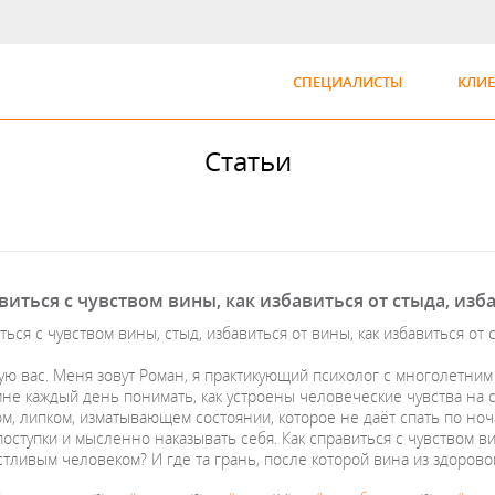
СПЕЦИАЛИСТЫ
КЛИ
Статьи
виться с чувством вины, как избавиться от стыда, изб
ться с чувством вины, стыд, избавиться от вины, как избавиться от
ую вас. Меня зовут Роман, я практикующий психолог с многолетни
мне каждый день понимать, как устроены человеческие чувства на 
м, липком, изматывающем состоянии, которое не даёт спать по ноч
оступки и мысленно наказывать себя. Как справиться с чувством ви
стливым человеком? И где та грань, после которой вина из здоров