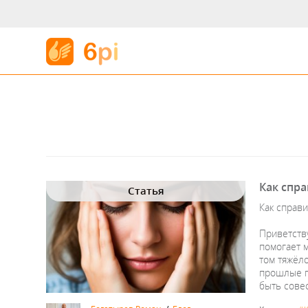
Как спра
Статья
Как справи
Приветств
помогает 
том тяжёло
прошлые п
быть сове