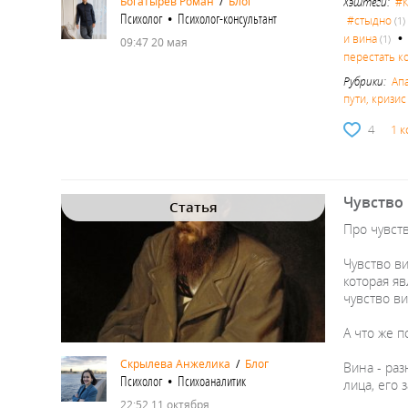
Богатырев Роман
/
Блог
Хэштеги:
#К
Психолог • Психолог-консультант
#стыдно
(1)
и вина
(1)
09:47 20 мая
перестать к
Рубрики:
Ап
пути, кризи
4
1 
Чувство
Статья
Про чувст
Чувство в
которая я
чувство ви
А что же 
Скрылева Анжелика
/
Блог
Вина - ра
Психолог • Психоаналитик
лица, его 
22:52 11 октября