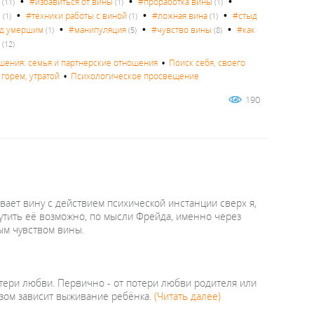
•
•
•
д
#избавиться от вины
#проработка вины
(11)
(1)
(1)
•
•
•
е
#техники работы с виной
#ложная вина
#стыд
(1)
(1)
(1)
•
•
•
ед умершим
#манипуляция
#чувство вины
#как
(1)
(5)
(8)
з
(12)
ения: семья и партнерские отношения
•
Поиск себя, своего
 горем, утратой
•
Психологическое просвещение
190
ает вину с действием психической инстанции сверх я,
утить её возможно, по мысли Фрейда, именно через
ным чувством вины.
отери любви. Первично - от потери любви родителя или
разом зависит выживание ребёнка.
(Читать далее)