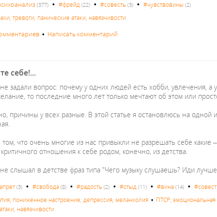
•
•
•
психоанализ
#фрейд
#совесть
#чувствовины
(377)
(22)
(3)
(2)
ахи, тревоги, панические атаки, навязчивости
комментариев
•
Написать комментарий
е себе!...
е задали вопрос: почему у одних людей есть хобби, увлечения, а у
желание, то последние много лет только мечтают об этом или прос
о, причины у всех разные. В этой статье я остановлюсь на одной и
ая.
в том, что очень многие из нас привыкли не разрешать себе какие 
 критичного отношения к себе родом, конечно, из детства.
с не слышал в детстве фраз типа "Чего музыку слушаешь? Иди лучш
•
•
•
•
•
апрет
#свобода
#радость
#стыд
#вина
#совест
(3)
(8)
(2)
(11)
(14)
атия, пониженное настроение, депрессия, меланхолия
•
ПТСР, эмоциональная т
атаки, навязчивости