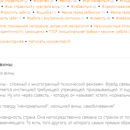
•
•
•
•
#вина
ак справиться
#чувство
#как избавиться
#сты
(2)
(3)
(14)
(2)
•
•
•
#как справиться с чувством вины
#избавиться
#самобичевани
(1)
(2)
•
•
•
•
#простить себя
#ошибка
#вина перед ребенком
#вина пер
(2)
(1)
(1)
•
•
•
орить себя
#работа с внутренним критиком
#совесть
#невро
(1)
(1)
(3)
атия, пониженное настроение, депрессия, меланхолия
•
Межличностные отнош
с идентичности, самооценка
•
ПТСР, эмоциональная травма и насилие, работа с
комментариев
•
Написать комментарий
 вины
во вины
ины - сложный и многогранный психический феномен. Фрейд связыв
вляется инстанцией требующей, упрекающей, приказывающей. И ощ
ны. Ну или через совесть, - которую он называет, кстати, нормаль
по поводу "ненормальной", излишней вины, самобичевания?
зновидность страха. Она непосредственно связана со страхом от п
заменяющего. То есть, того другого, от которого самым прямым об