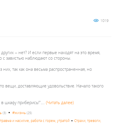
1019
 других – нет? И если первые находят на это время,
то с завистью наблюдают со стороны.
з них, так как она весьма распространенная, но
–то вещи, доставляющие удовольствие. Начало такого
е в шкафу приберись!"…
(Читать далее)
•
#жизнь
ь
(3)
(25)
равма и насилие, работа с горем, утратой
•
Страхи, тревоги,