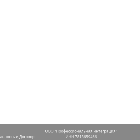
OOO "Профессиональная интеграция"
льность и Договор-
ИНН 7813659466