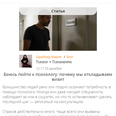
Статья
Шрайнер Мария
/
Блог
Психолог • Психоаналитик
12:17 20 декабря
Боюсь пойти к психологу: почему мы откладываем
визит
Большинство людей рано или поздно осознают потребность в
помощи психолога. Иногда они даже находят специалиста,
наблюдают за ним в соцсетях, но что-то останавливает сделать
последний шаг — записаться на консультацию.
Страхов действительно много. Чаще всего они вызваны