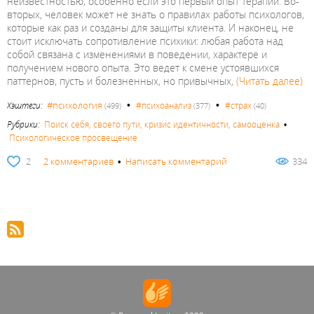
неизвестностью, особенно если это первый опыт терапии. Во-
вторых, человек может не знать о правилах работы психологов,
которые как раз и созданы для защиты клиента. И наконец, не
стоит исключать сопротивление психики: любая работа над
собой связана с изменениями в поведении, характере и
получением нового опыта. Это ведет к смене устоявшихся
паттернов, пусть и болезненных, но привычных,
(Читать далее)
•
•
#психология
Хэштеги:
#психоанализ
#страх
(499)
(377)
(40)
Рубрики:
Поиск себя, своего пути, кризис идентичности, самооценка
•
Психологическое просвещение
2
2 комментариев
•
Написать комментарий
334