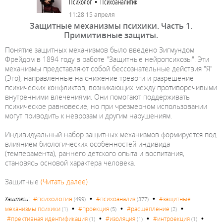
Психолог • Психоаналитик
11:28 15 апреля
Защитные механизмы психики. Часть 1.
Примитивные защиты.
Понятие защитных механизмов было введено Зигмундом
Фрейдом в 1894 году в работе "Защитные нейропсихозы". Эти
механизмы представляют собой бессознательные действия "Я"
(Эго), направленные на снижение тревоги и разрешение
психических конфликтов, возникающих между противоречивыми
внутренними влечениями. Они помогают поддерживать
психическое равновесие, но при чрезмерном использовании
могут приводить к неврозам и другим нарушениям.
Индивидуальный набор защитных механизмов формируется под
влиянием биологических особенностей индивида
(темперамента), раннего детского опыта и воспитания,
становясь основой характера человека.
Защитные
(Читать далее)
•
•
#психология
Хэштеги:
#психоанализ
#защитные
(499)
(377)
•
•
•
механизмы психики
#проекция
#расщепление
(1)
(5)
(2)
•
•
•
#прективная идентификация
#изоляция
#интроекция
(1)
(1)
(1)