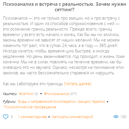
Психоанализ и встреча с реальностью. Зачем нужен
сеттинг?
Психоанализ — это не только про эмоции, но и про встречу с
реальностью. И один из способов соприкосновения с ней —
это осознание границ реальности. Прежде всего, границ
времени: у всего есть начало и конец. Как бы мы ни злились,
законы времени не зависят от наших желаний. Мы не можем
изменить тот факт, что в сутках 24 часа, а в году — 365 дней.
Иногда хочется, чтобы, временя шло быстрее, а иногда
медленнее. Но день заканчивается, год проходит, и жизнь тоже
конечна. Мы не в силах повлиять на течение времени, как бы
очевидно это ни звучало. Однако, несмотря на понимание этих
законов, мы часто бессознательно стараемся их нарушить.
Как мы саботируем эти границы
(Читать далее)
•
#психоанализ
Хэштеги:
#сеттинг
(5)
(377)
Рубрики:
Виды и направления психотерапии, процесс терапии
•
Психологическое просвещение
3
1 комментариев
•
Написать комментарий
180