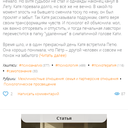
немало. Но Витя судьбой не стал и однажды наконец канул в
Лету. Катя горевала долго, но всё же не вечно. В какой-то
момент злость на бывшего сменила тоску по нему, он был
проклят и забыт. Так Катя рассказывала подружкам, свято веря
своим трансформациям чувств. И психолог ей объяснила: мол,
как важно отгоревать и отпустить, и тогда печальная лавстори
переместится в папку "удалённые" в симпатичной голове Кати.
Время шло, и в один прекрасный день Катя встретила Петю.
Она хорошо понимала, что Пётр – другой человек и совсем не
похож на забытого
(Читать далее)
•
•
#психология
Хэштеги:
#психоанализ
#психотерапия
(377)
(499)
(116)
•
#самопознание
(30)
Рубрики:
Межличностные отношения: семья и партнерские отношения
•
Психологическое просвещение
2
Написать комментарий
87
Статья