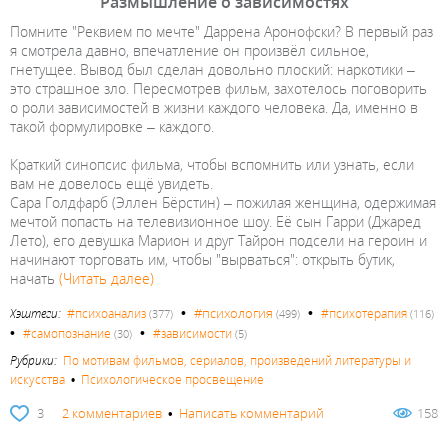
Размышление о зависимостях
Помните "Реквием по мечте" Даррена Аронофски? В первый раз
я смотрела давно, впечатление он произвёл сильное,
гнетущее. Вывод был сделан довольно плоский: наркотики –
это страшное зло. Пересмотрев фильм, захотелось поговорить
о роли зависимостей в жизни каждого человека. Да, именно в
такой формулировке – каждого.
Краткий синопсис фильма, чтобы вспомнить или узнать, если
вам не довелось ещё увидеть.
Сара Голдфарб (Эллен Бёрстин) – пожилая женщина, одержимая
мечтой попасть на телевизионное шоу. Её сын Гарри (Джаред
Лето), его девушка Марион и друг Тайрон подсели на героин и
начинают торговать им, чтобы "вырваться": открыть бутик,
начать
(Читать далее)
•
•
#психология
Хэштеги:
#психоанализ
#психотерапия
(377)
(499)
(116)
•
•
#самопознание
#зависимости
(30)
(5)
Рубрики:
По мотивам фильмов, сериалов, произведений литературы и
искусства
•
Психологическое просвещение
3
2 комментариев
•
Написать комментарий
158