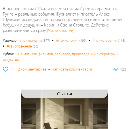
В основе фильма "Сожги все мои письма" режиссёра Бьёрна
Рунге – реальные события. Журналист и писатель Алекс
Шульман исследовал историю собственной семьи: отношения
бабушки и дедушки – Карин и Свена Стольпе. Действие
разворачивается сразу
(Читать далее)
•
•
#психология
Хэштеги:
#психоанализ
#психотерапия
(377)
(499)
(116)
•
#самопознание
(30)
Рубрики:
По мотивам фильмов, сериалов, произведений литературы и
искусства
4
2 комментариев
•
Написать комментарий
123
Статья