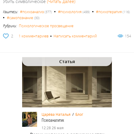
Убить символическое
(Читать далее)
•
•
#психология
Хэштеги:
#психоанализ
#психотерапия
(377)
(499)
(116)
•
#самопознание
(30)
Рубрики:
Психологическое просвещение
2
1 комментариев
•
Написать комментарий
154
Статья
Царёва Наталья
/
Блог
Психоаналитик
12:28 26 мая