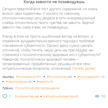
Когда зависти не позавидуешь
Сегодня предполагался пост другого содержания, но жизнь
вносит свои коррективы. У коллеги по смежному
(психологическому) цеху увидела в сети информационные
слайды относительно такого чувства, как зависть. Бедной
зависти там, скажу я вам, не позавидуешь.
Я вижу в этом не просто ошибочный взгляд на вопрос, а
отражение фундаментально важного подхода к проблеме
становления субъектности. Однако здесь нужно сделать
уточнение, чтобы понять, какую цель мы преследуем: мы
стремимся к психологическому здоровью или к субъектности?
Наверное, психологически здоровый человек –
сепарированный, проработанный, решивший все свои
интрапсихические конфликты, осознанный,
(Читать далее)
•
•
#психология
Хэштеги:
#психоанализ
#психотерапия
(377)
(499)
(116)
•
•
#самопознание
#зависть
(30)
(5)
Рубрики:
Психологическое просвещение
2
3 комментариев
•
Написать комментарий
155