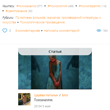
•
•
#психология
Хэштеги:
#психоанализ
#психотерапия
(377)
(499)
(116)
•
#самопознание
(30)
Рубрики:
По мотивам фильмов, сериалов, произведений литературы и
искусства
•
Психологическое просвещение
3
3 комментариев
•
Написать комментарий
164
Статья
Царёва Наталья
/
Блог
Психоаналитик
20:54 5 мая