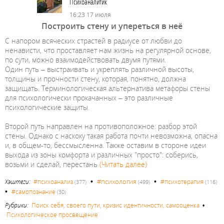
Психоаналитик
16:23 17 июля
Построить стену и упереться в неё
С напором всяческих страстей в радиусе от любви до
ненависти, что проставляет нам жизнь на регулярной основе,
по сути, можно взаимодействовать двумя путями.
Один путь – выстраивать и укреплять различной высоты,
толщины и прочности стену, которая, понятно, должна
защищать. Терминологическая альтернатива метафоры стены
для психологически прокачанных – это различные
психологические защиты.
Второй путь направлен на противоположное: разбор этой
стены. Однако с наскоку такая работа почти невозможна, опасна
и, в общем-то, бессмысленна. Также оставим в стороне идеи
выхода из зоны комфорта и различных "просто": соберись,
возьми и сделай, перестань
(Читать далее)
•
•
#психология
Хэштеги:
#психоанализ
#психотерапия
(377)
(499)
(116)
•
#самопознание
(30)
Рубрики:
Поиск себя, своего пути, кризис идентичности, самооценка
•
Психологическое просвещение