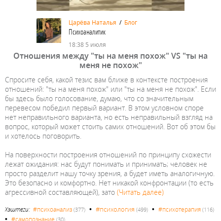
Царёва Наталья
/
Блог
Психоаналитик
18:38 5 июля
Отношения между "ты на меня похож" VS "ты на
меня не похож"
Спросите себя, какой тезис вам ближе в контексте построения
отношений: "ты на меня похож" или "ты на меня не похож". Если
бы здесь было голосование, думаю, что со значительным
перевесом победил первый вариант. В этом условном споре
нет неправильного варианта, но есть неправильный взгляд на
вопрос, который может стоить самих отношений. Вот об этом бы
и хотелось поговорить.
На поверхности построения отношений по принципу схожести
лежат ожидания: нас будут понимать и принимать; человек не
просто разделит нашу точку зрения, а будет иметь аналогичную.
Это безопасно и комфортно. Нет никакой конфронтации (то есть
агрессивной составляющей), зато
(Читать далее)
•
•
#психология
Хэштеги:
#психоанализ
#психотерапия
(377)
(499)
(116)
•
#самопознание
(30)