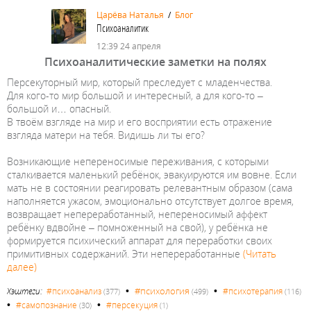
Царёва Наталья
/
Блог
Психоаналитик
12:39 24 апреля
Психоаналитические заметки на полях
Персекуторный мир, который преследует с младенчества.
Для кого-то мир большой и интересный, а для кого-то –
большой и… опасный.
В твоём взгляде на мир и его восприятии есть отражение
взгляда матери на тебя. Видишь ли ты его?
Возникающие непереносимые переживания, с которыми
сталкивается маленький ребёнок, эвакуируются им вовне. Если
мать не в состоянии реагировать релевантным образом (сама
наполняется ужасом, эмоционально отсутствует долгое время,
возвращает непереработанный, непереносимый аффект
ребёнку вдвойне – помноженный на свой), у ребёнка не
формируется психический аппарат для переработки своих
примитивных содержаний. Эти непереработанные
(Читать
далее)
•
•
#психология
Хэштеги:
#психоанализ
#психотерапия
(377)
(499)
(116)
•
•
#самопознание
#персекуция
(30)
(1)