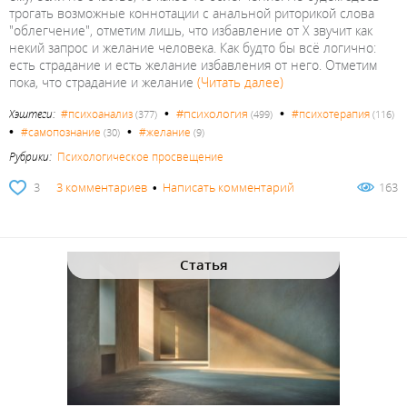
трогать возможные коннотации с анальной риторикой слова
"облегчение", отметим лишь, что избавление от X звучит как
некий запрос и желание человека. Как будто бы всё логично:
есть страдание и есть желание избавления от него. Отметим
пока, что страдание и желание
(Читать далее)
•
•
#психология
Хэштеги:
#психоанализ
#психотерапия
(377)
(499)
(116)
•
•
#самопознание
#желание
(30)
(9)
Рубрики:
Психологическое просвещение
3
3 комментариев
•
Написать комментарий
163
Статья