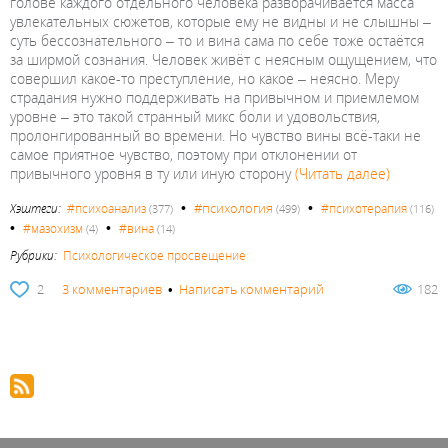
голове каждого отдельного человека разворачивается масса
увлекательных сюжетов, которые ему не видны и не слышны –
суть бессознательного – то и вина сама по себе тоже остаётся
за ширмой сознания. Человек живёт с неясным ощущением, что
совершил какое-то преступление, но какое – неясно. Меру
страдания нужно поддерживать на привычном и приемлемом
уровне – это такой странный микс боли и удовольствия,
пролонгированный во времени. Но чувство вины всё-таки не
самое приятное чувство, поэтому при отклонении от
привычного уровня в ту или иную сторону
(Читать далее)
•
•
#психология
Хэштеги:
#психоанализ
#психотерапия
(377)
(499)
(116)
•
•
#мазохизм
#вина
(4)
(14)
Рубрики:
Психологическое просвещение
2
3 комментариев
•
Написать комментарий
182