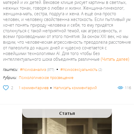
матерей и их детей. Вековое клише рисует картины в светлых,
нежных тонах, говоря о любви и жизни. Женщина-гинеколог,
женщина-мать, сестра, подруга и жена. А ещё она просто
человек, и человеку свойственна жестокость. Если пытливый ум
хочет понять природу человека и себя, то ему придётся
столкнуться с такой неприятной темой, как агрессивность, и
всеми производными от этого понятия. За окном XXI век, но мы
видим, что человеческая агрессивность преодолела расстояние
от палеолита до наших дней и чудесно сочетается с
новейшими технологиями AI. Для того чтобы без
интеллектуального шока объединять различные
(Читать далее)
•
#психоанализ
Хэштеги:
#психосексуальность
(377)
(2)
Рубрики:
Психологическое просвещение
2
1 комментариев
•
Написать комментарий
116
Статья