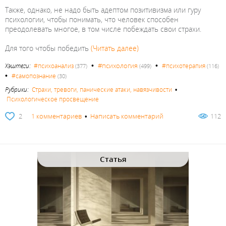
Также, однако, не надо быть адептом позитивизма или гуру
психологии, чтобы понимать, что человек способен
преодолевать многое, в том числе побеждать свои страхи.
Для того чтобы победить
(Читать далее)
•
•
#психология
Хэштеги:
#психоанализ
#психотерапия
(377)
(499)
(116)
•
#самопознание
(30)
Рубрики:
Страхи, тревоги, панические атаки, навязчивости
•
Психологическое просвещение
2
1 комментариев
•
Написать комментарий
112
Статья