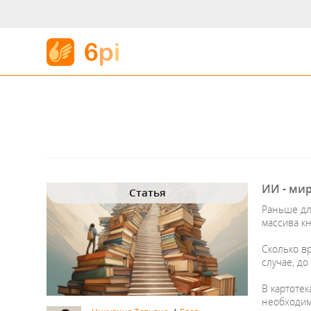
ИИ - ми
Статья
Раньше дл
массива к
Сколько в
случае, до
В картоте
необходимо