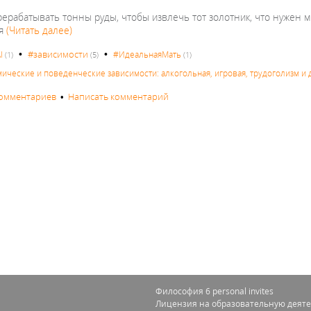
рерабатывать тонны руды, чтобы извлечь тот золотник, что нужен м
ья
(Читать далее)
•
•
#зависимости
I
#ИдеальнаяМать
(1)
(5)
(1)
мические и поведенческие зависимости: алкогольная, игровая, трудоголизм и 
комментариев
•
Написать комментарий
Философия 6 personal invites
Лицензия на образовательную деяте