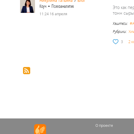
Никулина Татьяна
/
Блог
Коуч • Психоаналитик
Это как пе
тонн сыр
11:24 16 апреля
Хэштеги:
#A
Рубрики:
Хи
3
2 
О проекте