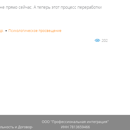
не прямо сейчас. А теперь этот процесс переработки
др.
•
Психологическое просвещение
202
OOO "Профессиональная интеграция"
льность и Договор-
ИНН 7813659466