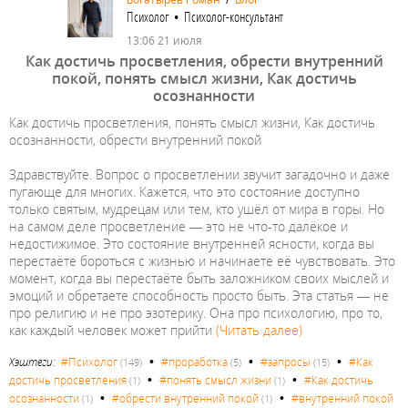
Психолог • Психолог-консультант
13:06 21 июля
Как достичь просветления, обрести внутренний
покой, понять смысл жизни, Как достичь
осознанности
Как достичь просветления, понять смысл жизни, Как достичь
осознанности, обрести внутренний покой
Здравствуйте. Вопрос о просветлении звучит загадочно и даже
пугающе для многих. Кажется, что это состояние доступно
только святым, мудрецам или тем, кто ушёл от мира в горы. Но
на самом деле просветление — это не что-то далёкое и
недостижимое. Это состояние внутренней ясности, когда вы
перестаёте бороться с жизнью и начинаете её чувствовать. Это
момент, когда вы перестаёте быть заложником своих мыслей и
эмоций и обретаете способность просто быть. Эта статья — не
про религию и не про эзотерику. Она про психологию, про то,
как каждый человек может прийти
(Читать далее)
•
•
•
Хэштеги:
#Психолог
#проработка
#запросы
#Как
(149)
(5)
(15)
•
•
достичь просветления
#понять смысл жизни
#Как достичь
(1)
(1)
•
•
осознанности
#обрести внутренний покой
#внутренний покой
(1)
(1)