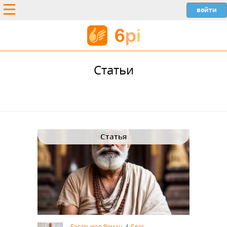
Статьи
Статья
Богатырев Роман
/
Блог