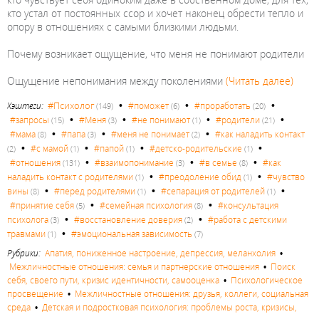
кто устал от постоянных ссор и хочет наконец обрести тепло и
опору в отношениях с самыми близкими людьми.
Почему возникает ощущение, что меня не понимают родители
Ощущение непонимания между поколениями
(Читать далее)
•
•
•
#Психолог
Хэштеги:
#поможет
#проработать
(149)
(6)
(20)
•
•
•
•
#запросы
#Меня
#не понимают
#родители
(15)
(3)
(1)
(21)
•
•
•
#мама
#папа
#меня не понимает
#как наладить контакт
(8)
(3)
(2)
•
•
•
•
#с мамой
#папой
#детско-родительские
(2)
(1)
(1)
(1)
•
•
•
#отношения
#взаимопонимание
#в семье
#как
(131)
(3)
(8)
•
•
наладить контакт с родителями
#преодоление обид
#чувство
(1)
(1)
•
•
•
вины
#перед родителями
#сепарация от родителей
(8)
(1)
(1)
•
•
#принятие себя
#семейная психология
#консультация
(5)
(8)
•
•
психолога
#восстановление доверия
#работа с детскими
(3)
(2)
•
травмами
#эмоциональная зависимость
(1)
(7)
Рубрики:
Апатия, пониженное настроение, депрессия, меланхолия
•
Межличностные отношения: семья и партнерские отношения
•
Поиск
себя, своего пути, кризис идентичности, самооценка
•
Психологическое
просвещение
•
Межличностные отношения: друзья, коллеги, социальная
среда
•
Детская и подростковая психология: проблемы роста, кризисы,