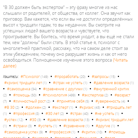
"В 30 должен быть экспертом" – эту фразу многие из нас
слышали от родителей, от общества, от коллег. Она звучит как
приговор. Вам кажется, что если вы не достигли определённых
высот к тридцати годам, то вы неудачник. Вы смотрите на
успешных людей вашего возраста и чувствуете, что
проигрываете. Вы боитесь, что время уходит, а вы ещё не стали
тем, кем "должны" были стать. В этой статье я, психолог с
многолетней практикой, расскажу, что на самом деле стоит за
этим убеждением, почему оно разрушает жизнь и как от него
освободиться. Полноценное изучение этого вопроса
(Читать
далее)
•
•
•
Хэштеги:
#Психолог
#проработать
#запросы
(149)
(20)
(15)
•
•
#кризис тридцати лет
#страх не успеть
#давление возраста
(1)
(1)
(1)
•
•
•
#самооценка
#сравнение с другими
#внутренний критик
(34)
(1)
•
•
•
•
#психология
#помощь
#экспертиза
#возраст
(2)
(50)
(499)
(2)
•
•
•
•
#личностный рост
#принятие себя
#уверенность
(7)
(2)
(5)
(4)
•
•
•
•
#В 30
#должен
#эксперт
#кризис
#тридцать лет
(2)
(2)
(1)
(43)
•
•
•
•
•
#профессия
#30 лет
#страх
#не успеть
(1)
(8)
(2)
(40)
(1)
•
•
•
#успех
#30
#давление возраста
#кризис тридцати лет
(12)
(3)
(13)
•
•
•
•
•
#страхи
#успеть
#сравнение
#другие
(1)
(3)
(1)
(1)
(1)
•
•
•
#самооценка успех
#профессия
#критик
#помощь
(9)
(1)
(10)
•
•
•
•