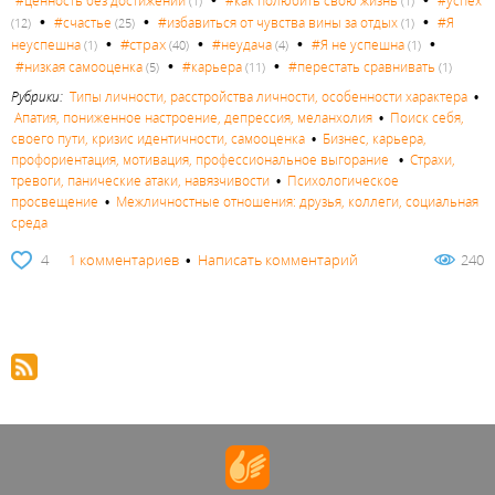
#ценность без достижений
#как полюбить свою жизнь
#успех
(1)
(1)
•
•
•
#счастье
#избавиться от чувства вины за отдых
#Я
(12)
(25)
(1)
•
•
•
•
#страх
неуспешна
#неудача
#Я не успешна
(1)
(40)
(4)
(1)
•
•
#низкая самооценка
#карьера
#перестать сравнивать
(5)
(11)
(1)
Рубрики:
Типы личности, расстройства личности, особенности характера
•
Апатия, пониженное настроение, депрессия, меланхолия
•
Поиск себя,
своего пути, кризис идентичности, самооценка
•
Бизнес, карьера,
профориентация, мотивация, профессиональное выгорание
•
Страхи,
тревоги, панические атаки, навязчивости
•
Психологическое
просвещение
•
Межличностные отношения: друзья, коллеги, социальная
среда
4
1 комментариев
•
Написать комментарий
240