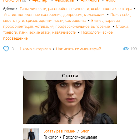
психолога
#эксперт
#возрасты
#личность
#рост
(5)
Рубрики:
Типы личности, расстройства личности, особенности характера
•
Апатия, пониженное настроение, депрессия, меланхолия
•
Поиск себя,
своего пути, кризис идентичности, самооценка
•
Бизнес, карьера,
профориентация, мотивация, профессиональное выгорание
•
Страхи,
тревоги, панические атаки, навязчивости
•
Психологическое
просвещение
3
1 комментариев
•
Написать комментарий
193
Статья
Богатырев Роман
/
Блог
Психолог • Психолог-консультант