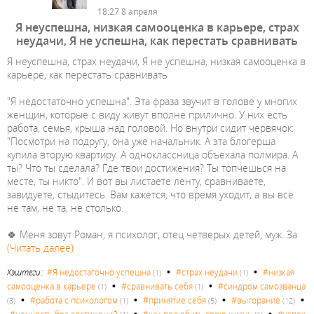
18:27 8 апреля
Я неуспешна, низкая самооценка в карьере, страх
неудачи, Я не успешна, как перестать сравнивать
Я неуспешна, страх неудачи, Я не успешна, низкая самооценка в
карьере, как перестать сравнивать
"Я недостаточно успешна". Эта фраза звучит в голове у многих
женщин, которые с виду живут вполне прилично. У них есть
работа, семья, крыша над головой. Но внутри сидит червячок:
"Посмотри на подругу, она уже начальник. А эта блогерша
купила вторую квартиру. А одноклассница объехала полмира. А
ты? Что ты сделала? Где твои достижения? Ты топчешься на
месте, ты никто". И вот вы листаете ленту, сравниваете,
завидуете, стыдитесь. Вам кажется, что время уходит, а вы всё
не там, не та, не столько.
🍀 Меня зовут Роман, я психолог, отец четверых детей, муж. За
(Читать далее)
•
•
Хэштеги:
#Я недостаточно успешна
#страх неудачи
#низкая
(1)
(1)
•
•
самооценка в карьере
#сравнивать себя
#синдром самозванца
(1)
(1)
•
•
•
•
#работа с психологом
#принятие себя
#выгорание
(3)
(1)
(5)
(12)
•
•