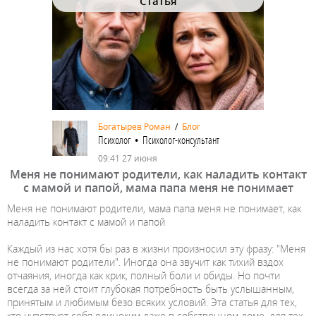
Статья
Богатырев Роман
/
Блог
Психолог • Психолог-консультант
09:41 27 июня
Меня не понимают родители, как наладить контакт
с мамой и папой, мама папа меня не понимает
Меня не понимают родители, мама папа меня не понимает, как
наладить контакт с мамой и папой
Каждый из нас хотя бы раз в жизни произносил эту фразу: "Меня
не понимают родители". Иногда она звучит как тихий вздох
отчаяния, иногда как крик, полный боли и обиды. Но почти
всегда за ней стоит глубокая потребность быть услышанным,
принятым и любимым безо всяких условий. Эта статья для тех,
кто чувствует себя одиноким даже в собственном доме, для тех,