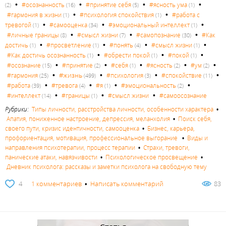
•
•
•
•
#осознанность
#принятие себя
#ясность ума
(2)
(16)
(5)
(1)
•
•
#гармония в жизни
#психология спокойствия
#работа с
(1)
(1)
•
•
•
тревогой
#самооценка
#эмоциональный интеллект
(1)
(34)
(1)
•
•
•
#личные границы
#смысл жизни
#самопознание
#Как
(8)
(7)
(30)
•
•
•
•
достичь
#просветление
#понять
#смысл жизни
(1)
(1)
(4)
(1)
•
•
•
#Как достичь осознанность
#обрести покой
#покой
(1)
(1)
(1)
•
•
•
•
•
#осознание
#принятие
#себя
#ясность
#ум
(15)
(2)
(1)
(2)
(2)
•
•
•
•
#жизнь
#гармония
#психология
#спокойствие
(25)
(499)
(3)
(11)
•
•
•
•
#работа
#тревога
#я
#эмоциональность
(39)
(4)
(1)
(2)
•
•
•
#интеллект
#границы
#смысл жизни
#самоосознание
(14)
(1)
Рубрики:
Типы личности, расстройства личности, особенности характера
•
Апатия, пониженное настроение, депрессия, меланхолия
•
Поиск себя,
своего пути, кризис идентичности, самооценка
•
Бизнес, карьера,
профориентация, мотивация, профессиональное выгорание
•
Виды и
направления психотерапии, процесс терапии
•
Страхи, тревоги,
панические атаки, навязчивости
•
Психологическое просвещение
•
Дневник психолога: рассказы и заметки психолога на свободную тему
4
1 комментариев
•
Написать комментарий
83