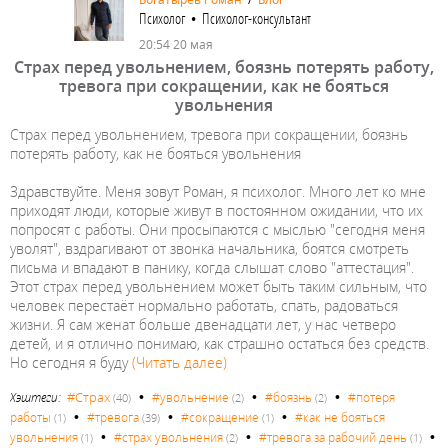
Психолог • Психолог-консультант
20:54 20 мая
Страх перед увольнением, боязнь потерять работу,
тревога при сокращении, как не бояться
увольнения
Страх перед увольнением, тревога при сокращении, боязнь
потерять работу, как не бояться увольнения
Здравствуйте. Меня зовут Роман, я психолог. Много лет ко мне
приходят люди, которые живут в постоянном ожидании, что их
попросят с работы. Они просыпаются с мыслью "сегодня меня
уволят", вздрагивают от звонка начальника, боятся смотреть
письма и впадают в панику, когда слышат слово "аттестация".
Этот страх перед увольнением может быть таким сильным, что
человек перестаёт нормально работать, спать, радоваться
жизни. Я сам женат больше двенадцати лет, у нас четверо
детей, и я отлично понимаю, как страшно остаться без средств.
Но сегодня я буду
(Читать далее)
•
•
•
#Страх
Хэштеги:
#увольнение
#боязнь
#потеря
(40)
(2)
(2)
•
•
•
работы
#тревога
#сокращение
#как не бояться
(1)
(39)
(1)
•
•
•
увольнения
#страх увольнения
#тревога за рабочий день
(1)
(2)
(1)