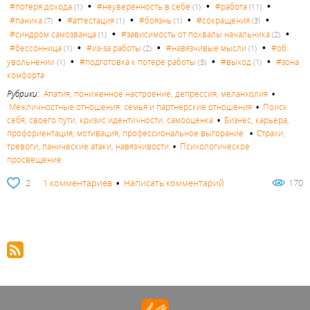
•
•
•
#потеря дохода
#неуверенность в себе
#работа
(1)
(1)
(11)
•
•
•
•
#паника
#аттестация
#боязнь
#сокращения
(7)
(1)
(1)
(3)
•
•
#синдром самозванца
#зависимость от похвалы начальника
(1)
(2)
•
•
•
#бессонница
#из-за работы
#навязчивые мысли
#об
(1)
(2)
(1)
•
•
•
увольнении
#подготовка к потере работы
#выход
#зона
(1)
(3)
(1)
комфорта
Рубрики:
Апатия, пониженное настроение, депрессия, меланхолия
•
Межличностные отношения: семья и партнерские отношения
•
Поиск
себя, своего пути, кризис идентичности, самооценка
•
Бизнес, карьера,
профориентация, мотивация, профессиональное выгорание
•
Страхи,
тревоги, панические атаки, навязчивости
•
Психологическое
просвещение
2
1 комментариев
•
Написать комментарий
170