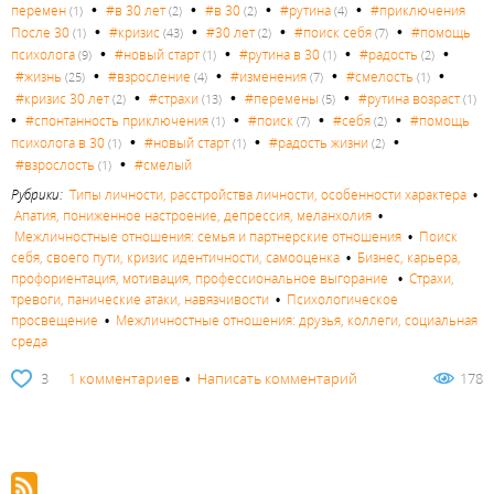
•
•
•
•
перемен
#в 30 лет
#в 30
#рутина
#приключения
(1)
(2)
(2)
(4)
•
•
•
•
После 30
#кризис
#30 лет
#поиск себя
#помощь
(1)
(43)
(2)
(7)
•
•
•
•
психолога
#новый старт
#рутина в 30
#радость
(9)
(1)
(1)
(2)
•
•
•
•
#жизнь
#взросление
#изменения
#смелость
(25)
(4)
(7)
(1)
•
•
•
#кризис 30 лет
#страхи
#перемены
#рутина возраст
(2)
(13)
(5)
(1)
•
•
•
•
#спонтанность приключения
#поиск
#себя
#помощь
(1)
(7)
(2)
•
•
•
психолога в 30
#новый старт
#радость жизни
(1)
(1)
(2)
•
#взрослость
#смелый
(1)
Рубрики:
Типы личности, расстройства личности, особенности характера
•
Апатия, пониженное настроение, депрессия, меланхолия
•
Межличностные отношения: семья и партнерские отношения
•
Поиск
себя, своего пути, кризис идентичности, самооценка
•
Бизнес, карьера,
профориентация, мотивация, профессиональное выгорание
•
Страхи,
тревоги, панические атаки, навязчивости
•
Психологическое
просвещение
•
Межличностные отношения: друзья, коллеги, социальная
среда
3
1 комментариев
•
Написать комментарий
178