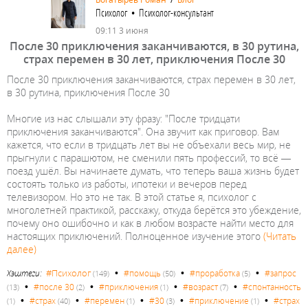
Психолог • Психолог-консультант
09:11 3 июня
После 30 приключения заканчиваются, в 30 рутина,
страх перемен в 30 лет, приключения После 30
После 30 приключения заканчиваются, страх перемен в 30 лет,
в 30 рутина, приключения После 30
Многие из нас слышали эту фразу: "После тридцати
приключения заканчиваются". Она звучит как приговор. Вам
кажется, что если в тридцать лет вы не объехали весь мир, не
прыгнули с парашютом, не сменили пять профессий, то всё —
поезд ушёл. Вы начинаете думать, что теперь ваша жизнь будет
состоять только из работы, ипотеки и вечеров перед
телевизором. Но это не так. В этой статье я, психолог с
многолетней практикой, расскажу, откуда берётся это убеждение,
почему оно ошибочно и как в любом возрасте найти место для
настоящих приключений. Полноценное изучение этого
(Читать
далее)
•
•
•
#Психолог
Хэштеги:
#помощь
#проработка
#запрос
(149)
(50)
(5)
•
•
•
•
#после 30
#приключения
#возраст
#спонтанность
(13)
(2)
(1)
(7)
•
•
•
•
•
#страх
#перемен
#30
#приключение
#страх
(1)
(40)
(1)
(3)
(1)