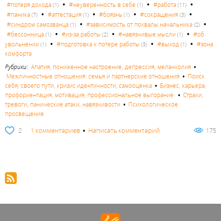
•
•
•
#потеря дохода
#неуверенность в себе
#работа
(1)
(1)
(11)
•
•
•
•
#паника
#аттестация
#боязнь
#сокращения
(7)
(1)
(1)
(3)
•
•
#синдром самозванца
#зависимость от похвалы начальника
(1)
(2)
•
•
•
#бессонница
#из-за работы
#навязчивые мысли
#об
(1)
(2)
(1)
•
•
•
увольнении
#подготовка к потере работы
#выход
#зона
(1)
(3)
(1)
комфорта
Рубрики:
Апатия, пониженное настроение, депрессия, меланхолия
•
Межличностные отношения: семья и партнерские отношения
•
Поиск
себя, своего пути, кризис идентичности, самооценка
•
Бизнес, карьера,
профориентация, мотивация, профессиональное выгорание
•
Страхи,
тревоги, панические атаки, навязчивости
•
Психологическое
просвещение
2
1 комментариев
•
Написать комментарий
175