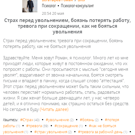
Психолог • Психолог-консультант
20:54 20 мая
Страх перед увольнением, боязнь потерять работу,
тревога при сокращении, как не бояться
увольнения
Страх перед увольнением, тревога при сокращении, боязнь
потерять работу, как не бояться увольнения
Здравствуйте. Меня зовут Роман, я психолог. Много лет ко мне
приходят люди, которые живут в постоянном ожидании, что их
попросят с работы. Они просыпаются с мыслью "сегодня меня
уволят", вздрагивают от звонка начальника, боятся смотреть
письма и впадают в панику, когда слышат слово "аттестация".
Этот страх перед увольнением может быть таким сильным, что
человек перестаёт нормально работать, спать, радоваться
жизни. Я сам женат больше двенадцати лет, у нас четверо
детей, и я отлично понимаю, как страшно остаться без средств.
Но сегодня я буду
(Читать далее)
•
•
•
#Страх
Хэштеги:
#увольнение
#боязнь
#потеря
(40)
(2)
(2)
•
•
•
работы
#тревога
#сокращение
#как не бояться
(1)
(39)
(1)
•
•
•
увольнения
#страх увольнения
#тревога за рабочий день
(1)
(2)
(1)