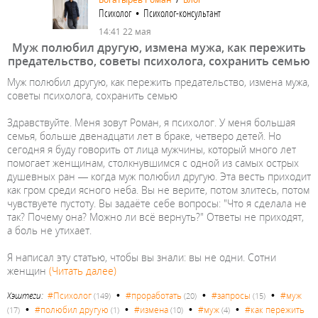
Психолог • Психолог-консультант
14:41 22 мая
Муж полюбил другую, измена мужа, как пережить
предательство, советы психолога, сохранить семью
Муж полюбил другую, как пережить предательство, измена мужа,
советы психолога, сохранить семью
Здравствуйте. Меня зовут Роман, я психолог. У меня большая
семья, больше двенадцати лет в браке, четверо детей. Но
сегодня я буду говорить от лица мужчины, который много лет
помогает женщинам, столкнувшимся с одной из самых острых
душевных ран — когда муж полюбил другую. Эта весть приходит
как гром среди ясного неба. Вы не верите, потом злитесь, потом
чувствуете пустоту. Вы задаёте себе вопросы: "Что я сделала не
так? Почему она? Можно ли всё вернуть?" Ответы не приходят,
а боль не утихает.
Я написал эту статью, чтобы вы знали: вы не одни. Сотни
женщин
(Читать далее)
•
•
•
Хэштеги:
#Психолог
#проработать
#запросы
#муж
(149)
(20)
(15)
•
•
•
•
#полюбил другую
#измена
#муж
#как пережить
(17)
(1)
(10)
(4)