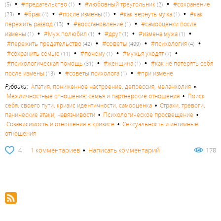
•
•
•
#предательство
#любовный треугольник
#сохранение
(5)
(1)
(2)
•
•
•
•
#брак
#после измены
#как вернуть мужа
#как
(23)
(4)
(1)
(1)
•
•
пережить развод
#восстановление
#самооценки после
(13)
(1)
•
•
•
•
измены
#Муж полюбил
#друг
#измена мужа
(1)
(1)
(1)
(1)
•
•
•
#советы
#пережить предательство
#психология
(42)
(499)
(4)
•
•
•
#сохранить семью
#почему
#мужья уходят
(11)
(1)
(7)
•
•
#психологическая помощь
#женщина
#как не потерять себя
(31)
(1)
•
•
после измены
#советы психолога
#при измене
(13)
(1)
Рубрики:
Апатия, пониженное настроение, депрессия, меланхолия
•
Межличностные отношения: семья и партнерские отношения
•
Поиск
себя, своего пути, кризис идентичности, самооценка
•
Страхи, тревоги,
панические атаки, навязчивости
•
Психологическое просвещение
•
Созависимость и отношения в кризисе
•
Сексуальность и интимные
отношения
4
1 комментариев
•
Написать комментарий
178