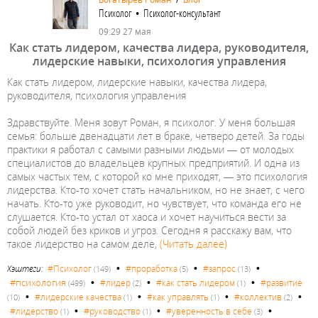
Психолог • Психолог-консультант
09:29 27 мая
Как стать лидером, качества лидера, руководителя,
лидерские навыки, психология управления
Как стать лидером, лидерские навыки, качества лидера,
руководителя, психология управления
Здравствуйте. Меня зовут Роман, я психолог. У меня большая
семья: больше двенадцати лет в браке, четверо детей. За годы
практики я работал с самыми разными людьми — от молодых
специалистов до владельцев крупных предприятий. И одна из
самых частых тем, с которой ко мне приходят, — это психология
лидерства. Кто-то хочет стать начальником, но не знает, с чего
начать. Кто-то уже руководит, но чувствует, что команда его не
слушается. Кто-то устал от хаоса и хочет научиться вести за
собой людей без криков и угроз. Сегодня я расскажу вам, что
такое лидерство на самом деле,
(Читать далее)
•
•
•
Хэштеги:
#Психолог
#проработка
#запрос
(149)
(5)
(13)
•
•
•
#психология
#лидер
#как стать лидером
#развитие
(499)
(2)
(1)
•
•
•
•
#лидерские качества
#как управлять
#коллектив
(10)
(1)
(1)
(2)
•
•
•
#лидерство
#руководство
#уверенность в себе
(1)
(1)
(3)