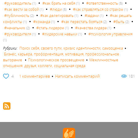
•
•
•
#руководитель
#как брать на себя
#ответственность
(1)
(1)
(5)
•
•
•
#как вести за собой
#люди
#как справляться со страхом
(1)
(5)
(1)
•
•
•
#публичность
#как делегировать
#задачи
#как решать
(2)
(1)
(1)
•
•
•
•
конфликты
#команда
#как перестать бояться
#быть
(1)
(1)
(2)
(2)
•
•
•
#начальник
#стать лидером
#качества лидера
(2)
(1)
(1)
•
•
#руководителя
#лидерские навыки
#психология управления
(1)
(1)
(1)
Рубрики:
Поиск себя, своего пути, кризис идентичности, самооценка
•
Бизнес, карьера, профориентация, мотивация, профессиональное
выгорание
•
Психологическое просвещение
•
Межличностные
отношения: друзья, коллеги, социальная среда
4
1 комментариев
•
Написать комментарий
181