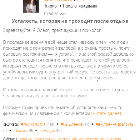
Психолог • Психолог-консультант
13:56 30 мая
Усталость, которая не проходит после отдыха
Здравствуйте. Я Олеся, практикующий психолог.
В последнее время я всё чаще сталкиваюсь с тем, что люди
приходят не с конкретной жалобой, а с очень простым, почти
бытовым состоянием — "я устала". Но за этой фразой довольно
быстро становится понятно, что речь идёт не о той усталости,
которая проходит после сна или выходных, а о чём-то более
устойчивом, как будто внутренний ресурс не восстанавливается
даже тогда, когда внешне для этого есть все условия.
И тогда возникает важный вопрос — а от чего именно устал
человек, если дело не только в нагрузке.
Потому что мы привыкли думать об усталости как о чём-то
физическом или связанном с количеством
(Читать далее)
•
•
#психология
Хэштеги:
#мышление
#внутрення зрелость
(499)
(11)
•
•
#баланс
#эмоции
(1)
(5)
(34)
Рубрики:
Апатия, пониженное настроение, депрессия, меланхолия