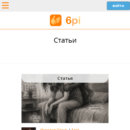
Статьи
Статья
Михолап Олеся
/
Блог