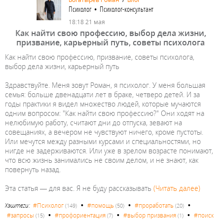
Психолог • Психолог-консультант
18:18 21 мая
Как найти свою профессию, выбор дела жизни,
призвание, карьерный путь, советы психолога
Как найти свою профессию, призвание, советы психолога,
выбор дела жизни, карьерный путь
Здравствуйте. Меня зовут Роман, я психолог. У меня большая
семья: больше двенадцати лет в браке, четверо детей. И за
годы практики я видел множество людей, которые мучаются
одним вопросом: "Как найти свою профессию?" Они ходят на
нелюбимую работу, считают дни до отпуска, зевают на
совещаниях, а вечером не чувствуют ничего, кроме пустоты.
Или мечутся между разными курсами и специальностями, но
нигде не задерживаются. Или уже в зрелом возрасте понимают,
что всю жизнь занимались не своим делом, и не знают, как
повернуть назад.
Эта статья — для вас. Я не буду рассказывать
(Читать далее)
•
•
•
Хэштеги:
#Психолог
#помощь
#проработать
(149)
(50)
(20)
•
•
•
#запросы
#профориентация
#выбор призвания
#поиск
(15)
(7)
(1)