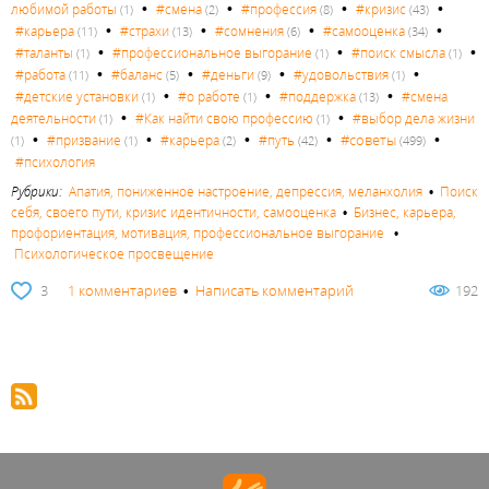
•
•
•
•
любимой работы
#смена
#профессия
#кризис
(1)
(2)
(8)
(43)
•
•
•
•
#карьера
#страхи
#сомнения
#самооценка
(11)
(13)
(6)
(34)
•
•
•
#таланты
#профессиональное выгорание
#поиск смысла
(1)
(1)
(1)
•
•
•
•
#работа
#баланс
#деньги
#удовольствия
(11)
(5)
(9)
(1)
•
•
•
#детские установки
#о работе
#поддержка
#смена
(1)
(1)
(13)
•
•
деятельности
#Как найти свою профессию
#выбор дела жизни
(1)
(1)
•
•
•
•
•
#советы
#призвание
#карьера
#путь
(1)
(1)
(2)
(42)
(499)
#психология
Рубрики:
Апатия, пониженное настроение, депрессия, меланхолия
•
Поиск
себя, своего пути, кризис идентичности, самооценка
•
Бизнес, карьера,
профориентация, мотивация, профессиональное выгорание
•
Психологическое просвещение
3
1 комментариев
•
Написать комментарий
192