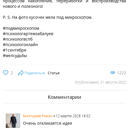
процессом накопления, переработки и воспроизводства
нового и полезного!
P. S. На фото кусочек мела под микроскопом.
#подмикроскопом
#психологартемзабалуев
#психологвспб
#психологонлайн
#1сентября
#мелсудьбы
2
1222
Поделиться
Статья
Опубликовано: 31 августа 2022
Комментарии
2215
Богатырев Роман
•
12 марта 2026 19:02
Очень откликается идея