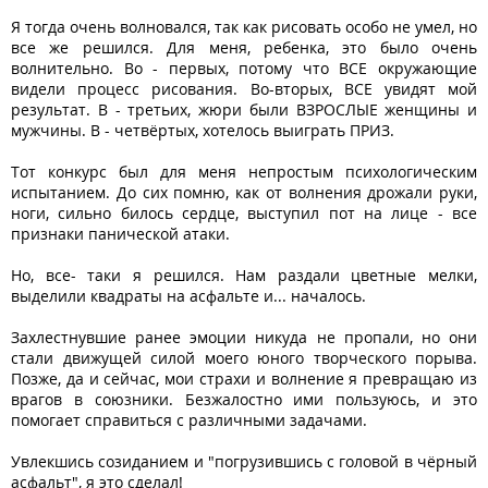
Я тогда очень волновался, так как рисовать особо не умел, но
все же решился. Для меня, ребенка, это было очень
волнительно. Во - первых, потому что ВСЕ окружающие
видели процесс рисования. Во-вторых, ВСЕ увидят мой
результат. В - третьих, жюри были ВЗРОСЛЫЕ женщины и
мужчины. В - четвёртых, хотелось выиграть ПРИЗ.
Тот конкурс был для меня непростым психологическим
испытанием. До сих помню, как от волнения дрожали руки,
ноги, сильно билось сердце, выступил пот на лице - все
признаки панической атаки.
Но, все- таки я решился. Нам раздали цветные мелки,
выделили квадраты на асфальте и... началось.
Захлестнувшие ранее эмоции никуда не пропали, но они
стали движущей силой моего юного творческого порыва.
Позже, да и сейчас, мои страхи и волнение я превращаю из
врагов в союзники. Безжалостно ими пользуюсь, и это
помогает справиться с различными задачами.
Увлекшись созиданием и "погрузившись с головой в чёрный
асфальт", я это сделал!