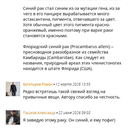
Синий рак стал синим из-за мутации гена, из-за
чего в его панцире вырабатывается много
астаксантина, пигмента, отвечавшего за цвет.
Хотя обычный цвет этого пигмента красно-
оранжевый, именно поэтому при варке раки
становятся красными.
Флоридский синий рак (Procambarus alleni) –
пресноводное ракообразное из семейства
Камбариды (Cambaridae). Как следует из
названия, природный ареал этих членистоногих
находится в штате Флорида (США).
2198
Богатырев Роман
•
12 марта 2026 18:55
Редко встретишь такой свежий взгляд на
привычные вещи. Автору спасибо за честность.
3220
Пашков Александр
•
22 июня 2026 09:08
Я завидую этому раку. Он синий, и ему пофиг)