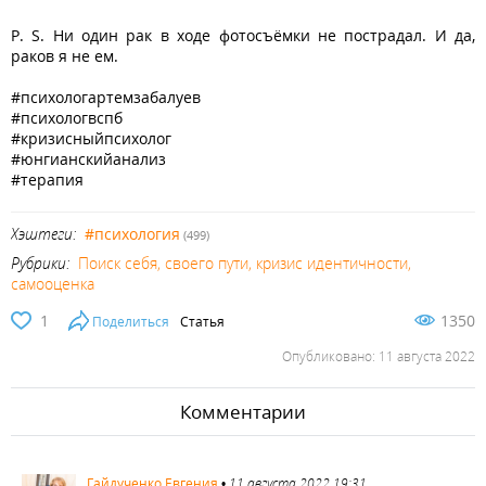
P. S. Ни один рак в ходе фотосъёмки не пострадал. И да,
раков я не ем.
#психологартемзабалуев
#психологвспб
#кризисныйпсихолог
#юнгианскийанализ
#терапия
Хэштеги:
#психология
(499)
Рубрики:
Поиск себя, своего пути, кризис идентичности,
самооценка
1
1350
Поделиться
Статья
Опубликовано: 11 августа 2022
Комментарии
768
Гайдученко Евгения
•
11 августа 2022 19:31