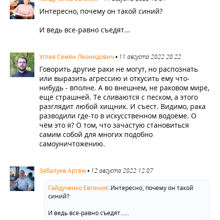
Интересно, почему он такой синий?
И ведь все-равно съедят...
769
Углев Семён Леонидович
•
11 августа 2022 20:22
Говорить другие раки не могут, но распознать
или выразить агрессию и откусить ему что-
нибудь - вполне. А во внешнем, не раковом мире,
ещё страшней. Те сливаются с песком, а этого
разглядит любой хищник. И съест. Видимо, рака
разводили где-то в искусственном водоёме. О
чём это я? О том, что зачастую становиться
самим собой для многих подобно
самоуничтожению.
770
Забалуев Артём
•
12 августа 2022 12:07
Гайдученко Евгения
:
Интересно, почему он такой
синий?
И ведь все-равно съедят......