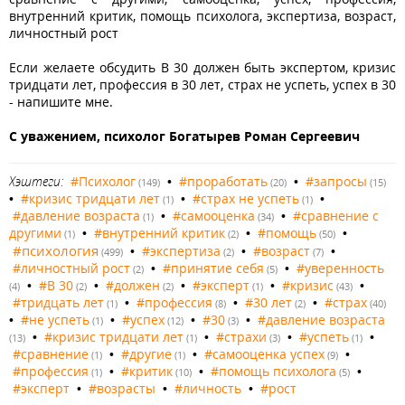
внутренний критик, помощь психолога, экспертиза, возраст,
личностный рост
Если желаете обсудить В 30 должен быть экспертом, кризис
тридцати лет, профессия в 30 лет, страх не успеть, успех в 30
- напишите мне.
С уважением, психолог Богатырев Роман Сергеевич
Хэштеги:
#Психолог
•
#проработать
•
#запросы
(149)
(20)
(15)
•
#кризис тридцати лет
•
#страх не успеть
•
(1)
(1)
#давление возраста
•
#самооценка
•
#сравнение с
(1)
(34)
другими
•
#внутренний критик
•
#помощь
•
(1)
(2)
(50)
#психология
•
#экспертиза
•
#возраст
•
(499)
(2)
(7)
#личностный рост
•
#принятие себя
•
#уверенность
(2)
(5)
•
#В 30
•
#должен
•
#эксперт
•
#кризис
•
(4)
(2)
(2)
(1)
(43)
#тридцать лет
•
#профессия
•
#30 лет
•
#страх
(1)
(8)
(2)
(40)
•
#не успеть
•
#успех
•
#30
•
#давление возраста
(1)
(12)
(3)
•
#кризис тридцати лет
•
#страхи
•
#успеть
•
(13)
(1)
(3)
(1)
#сравнение
•
#другие
•
#самооценка успех
•
(1)
(1)
(9)
#профессия
•
#критик
•
#помощь психолога
•
(1)
(10)
(5)
#эксперт
•
#возрасты
•
#личность
•
#рост