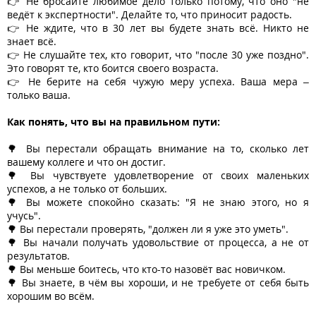
👉 Не бросайте любимое дело только потому, что оно "не
ведёт к экспертности". Делайте то, что приносит радость.
👉 Не ждите, что в 30 лет вы будете знать всё. Никто не
знает всё.
👉 Не слушайте тех, кто говорит, что "после 30 уже поздно".
Это говорят те, кто боится своего возраста.
👉 Не берите на себя чужую меру успеха. Ваша мера –
только ваша.
Как понять, что вы на правильном пути:
🌳 Вы перестали обращать внимание на то, сколько лет
вашему коллеге и что он достиг.
🌳 Вы чувствуете удовлетворение от своих маленьких
успехов, а не только от больших.
🌳 Вы можете спокойно сказать: "Я не знаю этого, но я
учусь".
🌳 Вы перестали проверять, "должен ли я уже это уметь".
🌳 Вы начали получать удовольствие от процесса, а не от
результатов.
🌳 Вы меньше боитесь, что кто-то назовёт вас новичком.
🌳 Вы знаете, в чём вы хороши, и не требуете от себя быть
хорошим во всём.