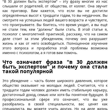
"В 30 должен быть экспертом" – эту фразу многие из нас
слышали от родителей, от общества, от коллег. Она звучит
как приговор. Вам кажется, что если вы не достигли
определённых высот к тридцати годам, то вы неудачник. Вы
смотрите на успешных людей вашего возраста и чувствуете,
что проигрываете. Вы боитесь, что время уходит, а вы ещё
не стали тем, кем "должны" были стать. В этой статье я,
психолог с многолетней практикой, расскажу, что на самом
деле стоит за этим убеждением, почему оно разрушает
жизнь и как от него освободиться. Полноценное изучение
этого вопроса и проработка этой проблемы возможна
именно с психологом, а я готов вам помочь.
Что означает фраза "в 30 должен
быть экспертом" и почему она стала
такой популярной
Это убеждение – часть более широкого давления, которое
общество оказывает на молодых людей. Считается, что к
тридцати годам человек должен иметь стабильную карьеру,
достаточный доход, семью или хотя бы понятное будущее. В
профессиональной сфере это означает, что вы уже
разобрались в своей специальности, вас ценят как
специалиста, вы можете учить других. Но на деле жизнь