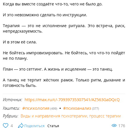
Когда вы вместе создаёте что-то, чего не было до.
И это невозможно сделать по инструкции.
Терапия — это не исполнение ритуала. Это встреча, риск,
непредсказуемость.
И в этом её сила.
Не бойтесь импровизировать. Не бойтесь, что что-то пойдёт
не по плану.
План — это сеттинг. А жизнь и исцеление — это танец.
А танец не терпит жёстких рамок. Только ритм, дыхание и
готовность быть.
Источник:
https://max.ru/c/-70939735307541/AZ563GaDQcQ
#психология
Хэштеги:
•
#психоанализ
(499)
(377)
Рубрики:
Виды и направления психотерапии, процесс терапии
4
176
Поделиться
Статья