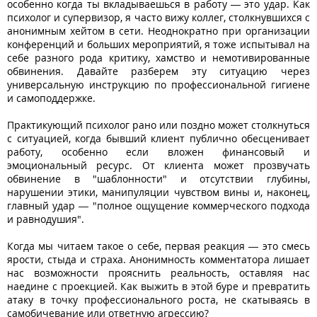
особенно когда ты вкладываешься в работу — это удар. Как
психолог и супервизор, я часто вижу коллег, столкнувшихся с
анонимным хейтом в сети. Неоднократно при организации
конференций и больших мероприятий, я тоже испытывал на
себе разного рода критику, хамство и немотивированные
обвинения. Давайте разберем эту ситуацию через
универсальную инструкцию по профессиональной гигиене
и самоподдержке.
Практикующий психолог рано или поздно может столкнуться
с ситуацией, когда бывший клиент публично обесценивает
работу, особенно если вложен финансовый и
эмоциональный ресурс. От клиента может прозвучать
обвинение в "шаблонности" и отсутствии глубины,
нарушении этики, манипуляции чувством вины и, наконец,
главный удар — "полное ощущение коммерческого подхода
и равнодушия".
Когда мы читаем такое о себе, первая реакция — это смесь
ярости, стыда и страха. Анонимность комментатора лишает
нас возможности прояснить реальность, оставляя нас
наедине с проекцией. Как выжить в этой буре и превратить
атаку в точку профессионального роста, не скатываясь в
самобичевание или ответную агрессию?