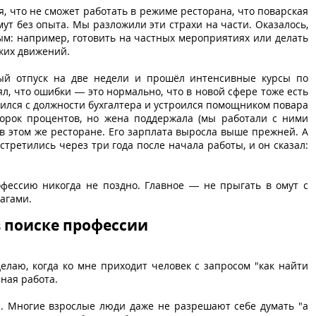
, что не сможет работать в режиме ресторана, что поварская
мут без опыта. Мы разложили эти страхи на части. Оказалось,
ым: например, готовить на частных мероприятиях или делать
зких движений.
ый отпуск на две недели и прошёл интенсивные курсы по
л, что ошибки — это нормально, что в новой сфере тоже есть
лился с должности бухгалтера и устроился помощником повара
сорок процентов, но жена поддержала (мы работали с ними
 в этом же ресторане. Его зарплата выросла выше прежней. А
стретились через три года после начала работы, и он сказал:
офессию никогда не поздно. Главное — не прыгать в омут с
агами.
в поиске профессии
делаю, когда ко мне приходит человек с запросом "как найти
ная работа.
ы. Многие взрослые люди даже не разрешают себе думать "а