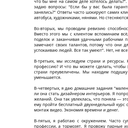
что бы мне на самом деле хотелось делать?
задаю вопросы: "Если бы у вас была гаран
занялись?" Ответы часто шокируют самих кли
автобуса, художниками, нянями. Но стесняются
Во-вторых, мы проводим ревизию способност
Вместо этого мы с клиентом вспоминаем всё,
поделок и заканчивая удачными рабочими пр
замечают своих талантов, потому что они д
успокаиваю людей. Все так умеют". Нет, не все
В-третьих, мы исследуем страхи и ресурсы
профессию? И что вы можете сделать, чтобы 
страхи преувеличены. Мы находим подушку 
уменьшается.
В-четвертых, я даю домашние задания "мален
ли она стать дизайнером интерьеров. Я попро
желаний. Она так увлеклась, что поняла — э
ему пройти бесплатный двухнедельный курс о
монтаж видео. Экономия времени и денег.
В-пятых, я работаю с окружением. Часто с
профессии, а тормозят. Я провожу парные и