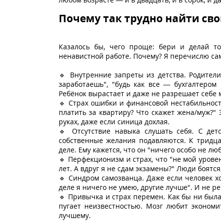
Почему так трудно найти св
Казалось бы, чего проще: бери и делай т
ненавистной работе. Почему? Я перечислю са
🔹 Внутренние запреты из детства. Родители
заработаешь", "будь как все — бухгалтером
Ребёнок вырастает и даже не разрешает себе м
🔹 Страх ошибки и финансовой нестабильности
платить за квартиру? Что скажет жена/муж?"
руках, даже если синица дохлая.
🔹 Отсутствие навыка слушать себя. С детс
собственные желания подавляются. К тридца
деле. Ему кажется, что он "ничего особо не люб
🔹 Перфекционизм и страх, что "не мой уровен
лет. А вдруг я не сдам экзамены?" Люди боятся
🔹 Синдром самозванца. Даже если человек хо
деле я ничего не умею, другие лучше". И не р
🔹 Привычка и страх перемен. Как бы ни была
пугает неизвестностью. Мозг любит экономи
лучшему.