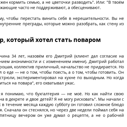
жен кормить семью, а не цветочки разводить". Или: "В твоём
ужающие часто не поддерживают, а обесценивают.
у, чтобы перестать винить себя в нерешительности. Вы не
внутренние преграды, которые можно разобрать, как стену из
р, который хотел стать поваром
ина 34 лет, назовём его Дмитрий (клиент дал согласие на
ением анонимности и с изменением имени). Дмитрий работал
орошая, коллектив приличный, начальство не придирается. Но
 о еде — не о том, чтобы поесть, а о том, чтобы готовить. Он
стрюли, экспериментировал на кухне по выходным. Но когда
иться на повара", его охватывал ужас.
 я понимаю, что бухгалтерия — не моё. Но как найти свою
на в декрете и двое детей? Я не могу рисковать". Мы начали с
: в течение месяца каждую субботу он готовил сложное блюдо
. Сначала он стеснялся, но через две недели поймал себя на
 пятницу вечером он уже думал о рецепте, а не о рабочей