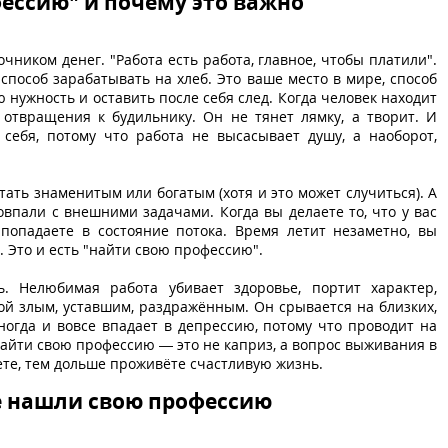
ессию" и почему это важно
ником денег. "Работа есть работа, главное, чтобы платили".
способ зарабатывать на хлеб. Это ваше место в мире, способ
 нужность и оставить после себя след. Когда человек находит
отвращения к будильнику. Он не тянет лямку, а творит. И
 себя, потому что работа не высасывает душу, а наоборот,
тать знаменитым или богатым (хотя и это может случиться). А
овпали с внешними задачами. Когда вы делаете то, что у вас
попадаете в состояние потока. Время летит незаметно, вы
. Это и есть "найти свою профессию".
ь. Нелюбимая работа убивает здоровье, портит характер,
й злым, уставшим, раздражённым. Он срывается на близких,
иногда и вовсе впадает в депрессию, потому что проводит на
 найти свою профессию — это не каприз, а вопрос выживания в
ете, тем дольше проживёте счастливую жизнь.
не нашли свою профессию