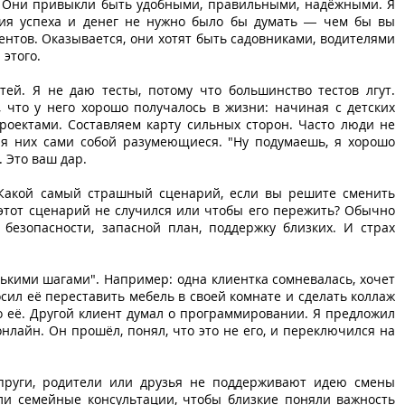
". Они привыкли быть удобными, правильными, надёжными. Я
тия успеха и денег не нужно было бы думать — чем бы вы
ентов. Оказывается, они хотят быть садовниками, водителями
 этого.
ей. Я не даю тесты, потому что большинство тестов лгут.
 что у него хорошо получалось в жизни: начиная с детских
оектами. Составляем карту сильных сторон. Часто люди не
ля них сами собой разумеющиеся. "Ну подумаешь, я хорошо
. Это ваш дар.
. Какой самый страшный сценарий, если вы решите сменить
этот сценарий не случился или чтобы его пережить? Обычно
безопасности, запасной план, поддержку близких. И страх
ькими шагами". Например: одна клиентка сомневалась, хочет
сил её переставить мебель в своей комнате и сделать коллаж
то её. Другой клиент думал о программировании. Я предложил
нлайн. Он прошёл, понял, что это не его, и переключился на
упруги, родители или друзья не поддерживают идею смены
ли семейные консультации, чтобы близкие поняли важность