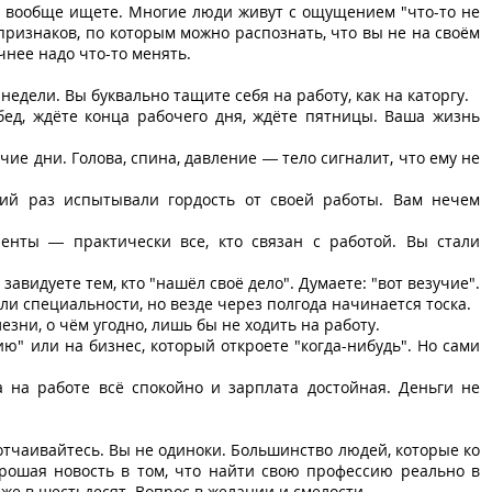
ы вообще ищете. Многие люди живут с ощущением "что-то не
 признаков, по которым можно распознать, что вы не на своём
чнее надо что-то менять.
едели. Вы буквально тащите себя на работу, как на каторгу.
бед, ждёте конца рабочего дня, ждёте пятницы. Ваша жизнь
чие дни. Голова, спина, давление — тело сигналит, что ему не
ний раз испытывали гордость от своей работы. Вам нечем
иенты — практически все, кто связан с работой. Вы стали
завидуете тем, кто "нашёл своё дело". Думаете: "вот везучие".
ли специальности, но везде через полгода начинается тоска.
лезни, о чём угодно, лишь бы не ходить на работу.
ю" или на бизнес, который откроете "когда-нибудь". Но сами
а на работе всё спокойно и зарплата достойная. Деньги не
 отчаивайтесь. Вы не одиноки. Большинство людей, которые ко
рошая новость в том, что найти свою профессию реально в
аже в шестьдесят. Вопрос в желании и смелости.