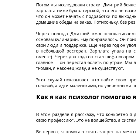
Потом мы исследовали страхи. Дмитрий боялся
зарплата ниже бухгалтерской, что его не возь
что он может начать с подработки по выходн
домашние обеды на заказ. Потихоньку, без ре
Через полгода Дмитрий взял неоплачиваем
основам кулинарии. Ему понравилось. Он поня
свои люди и поддержка. Ещё через год он уво
в небольшой ресторан. Зарплата упала на 
вместе). Через два года он стал шеф-поваром
главное — он перестал болеть по утрам. Мы в
"Роман, я наконец живу, а не существую".
Этот случай показывает, что найти свою пр
головой, а идти маленькими, но уверенными ш
Как я как психолог помогаю 
В этом разделе я расскажу, что конкретно я 
свою профессию". Это не волшебство, а систем
Во-первых, я помогаю снять запрет на мечт