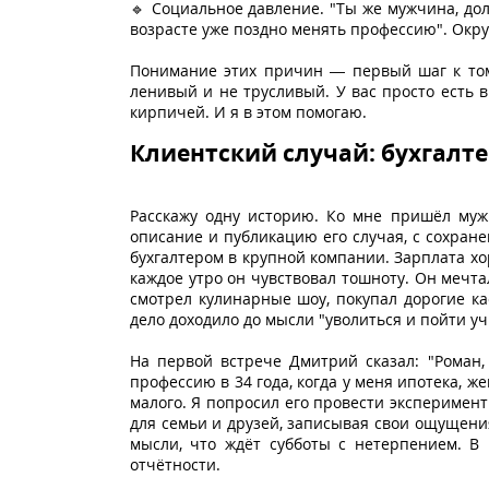
🔹 Социальное давление. "Ты же мужчина, дол
возрасте уже поздно менять профессию". Окр
Понимание этих причин — первый шаг к том
ленивый и не трусливый. У вас просто есть 
кирпичей. И я в этом помогаю.
Клиентский случай: бухгалте
Расскажу одну историю. Ко мне пришёл мужч
описание и публикацию его случая, с сохран
бухгалтером в крупной компании. Зарплата х
каждое утро он чувствовал тошноту. Он мечтал
смотрел кулинарные шоу, покупал дорогие ка
дело доходило до мысли "уволиться и пойти уч
На первой встрече Дмитрий сказал: "Роман,
профессию в 34 года, когда у меня ипотека, же
малого. Я попросил его провести эксперимент
для семьи и друзей, записывая свои ощущения
мысли, что ждёт субботы с нетерпением. В
отчётности.