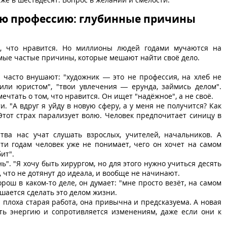
ою профессию: глубинные причины
о, что нравится. Но миллионы людей годами мучаются на
мые частые причины, которые мешают найти своё дело.
 часто внушают: "художник — это не профессия, на хлеб не
 или юристом", "твои увлечения — ерунда, займись делом".
ечтать о том, что нравится. Он ищет "надёжное", а не своё.
. "А вдруг я уйду в новую сферу, а у меня не получится? Как
 Этот страх парализует волю. Человек предпочитает синицу в
тва нас учат слушать взрослых, учителей, начальников. А
ти годам человек уже не понимает, чего он хочет на самом
ит".
ь". "Я хочу быть хирургом, но для этого нужно учиться десять
, что не дотянут до идеала, и вообще не начинают.
рош в каком-то деле, он думает: "мне просто везёт, на самом
ешается сделать это делом жизни.
 плоха старая работа, она привычна и предсказуема. А новая
ть энергию и сопротивляется изменениям, даже если они к