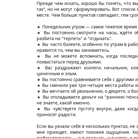
Прежде чем искать, хорошо бы понять, что в
так", но не могут сформулировать. Вот список
месте. Чем больше пунктов совпадает, тем сро
🔸 Понедельник утром — самое тяжёлое время н
🔸 Вы постоянно смотрите на часы, ждёте о
разбита на "терпеть" и "отдыхать".
🔸 Вы часто болеете, особенно по утрам в рабо
нравится то, чем вы занимаетесь.
🔸 Вы не можете вспомнить, когда послед
похвастаться перед друзьями.
🔸 Вас раздражают коллеги, начальник, кл
циничным и злым.
🔸 Вы постоянно сравниваете себя с другими и 
🔸 Вы сменили уже три-четыре места работы и
🔸 Вы мечтаете об увольнении, о декрете, о бо
🔸 Вы откладываете деньги на "раннюю пенси
не знаете, какой именно.
🔸 Вы чувствуете пустоту внутри, даже когд
приносят радости.
Если вы узнали себя в нескольких пунктах, не
мне приходят, имеют похожие ощущения. Хо
любом возрасте — и в двадцать, и в сорок, и д